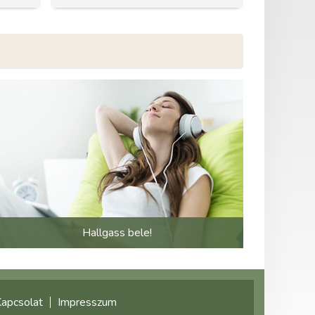
Hallgass bele!
apcsolat
Impresszum