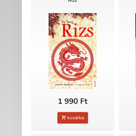
Rizs
1 990 Ft
kosárba