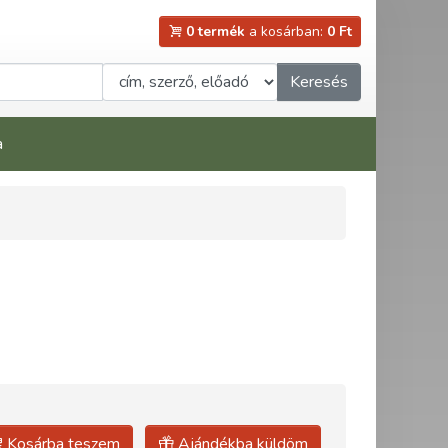
0 termék
a kosárban:
0 Ft
Keresés
a
Kosárba teszem
Ajándékba küldöm