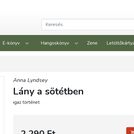
E-könyv
Hangoskönyv
Zene
Letöltőkárty
Anna Lyndsey
Lány a sötétben
igaz történet
2 290 Ft