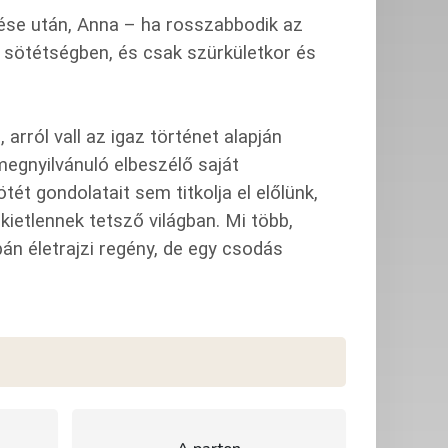
zése után, Anna – ha rosszabbodik az
s sötétségben, és csak szürkületkor és
arról vall az igaz történet alapján
megnyilvánuló elbeszélő saját
ét gondolatait sem titkolja el előlünk,
 kietlennek tetsző világban. Mi több,
án életrajzi regény, de egy csodás