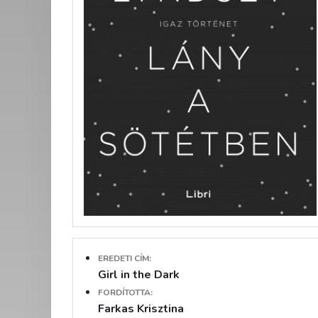
EREDETI CÍM:
Girl in the Dark
FORDÍTOTTA:
Farkas Krisztina