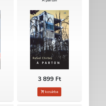
A parton
3 899 Ft
kosárba