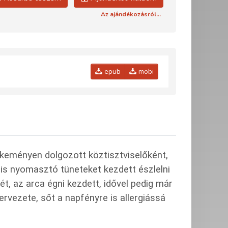
Az ajándékozásról...
epub
mobi
y keményen dolgozott köztisztviselőként,
 is nyomasztó tüneteket kezdett észlelni
, az arca égni kezdett, idővel pedig már
rvezete, sőt a napfényre is allergiássá