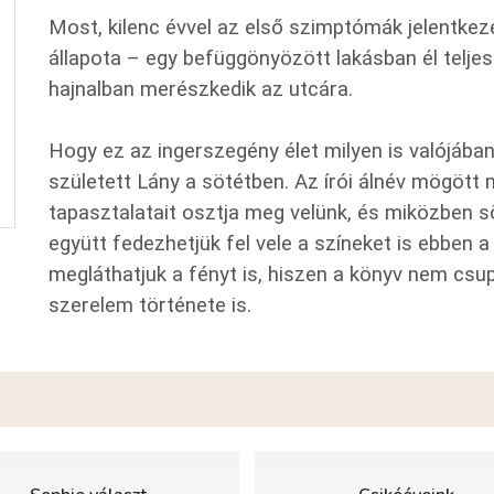
Most, kilenc évvel az első szimptómák jelentke
állapota – egy befüggönyözött lakásban él telje
hajnalban merészkedik az utcára.
Hogy ez az ingerszegény élet milyen is valójában, 
született Lány a sötétben. Az írói álnév mögött 
tapasztalatait osztja meg velünk, és miközben söt
együtt fedezhetjük fel vele a színeket is ebben a
megláthatjuk a fényt is, hiszen a könyv nem csup
szerelem története is.