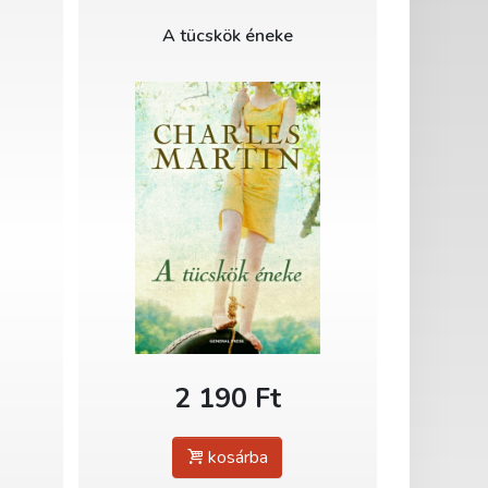
A tücskök éneke
2 190 Ft
kosárba