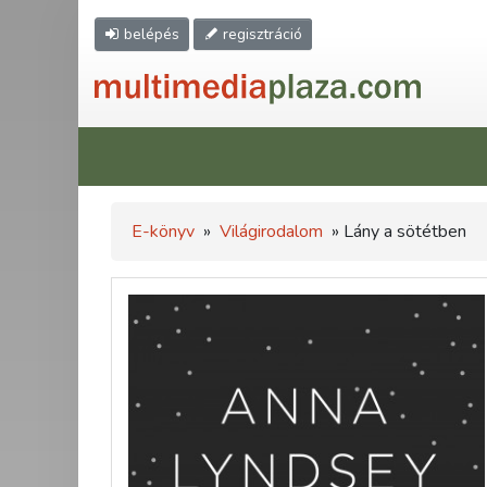
belépés
regisztráció
E-könyv
»
Világirodalom
» Lány a sötétben