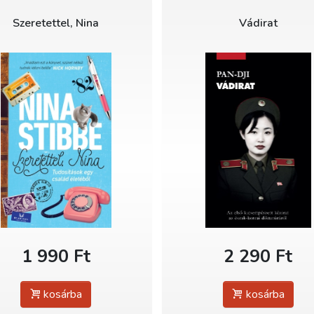
Szeretettel, Nina
Vádirat
1 990 Ft
2 290 Ft
kosárba
kosárba