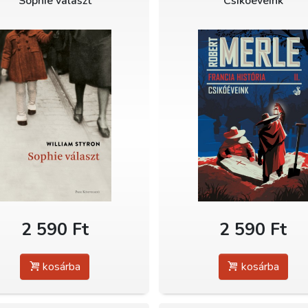
Sophie választ
Csikóéveink
2 590 Ft
2 590 Ft
kosárba
kosárba