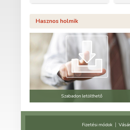
Hasznos holmik
Szabadon letölthető
Fizetési módok
Vásár