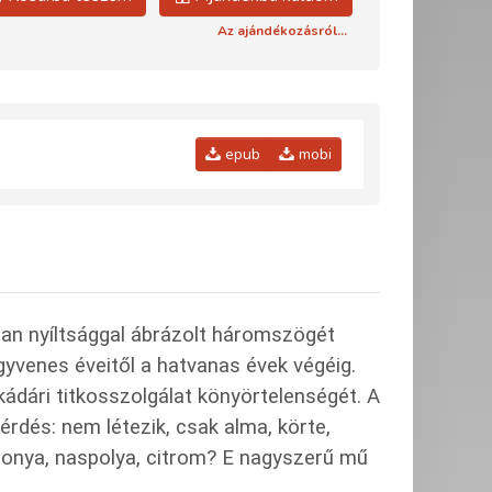
Az ajándékozásról...
epub
mobi
tlan nyíltsággal ábrázolt háromszögét
gyvenes éveitől a hatvanas évek végéig.
kádári titkosszolgálat könyörtelenségét. A
érdés: nem létezik, csak alma, körte,
 áfonya, naspolya, citrom? E nagyszerű mű