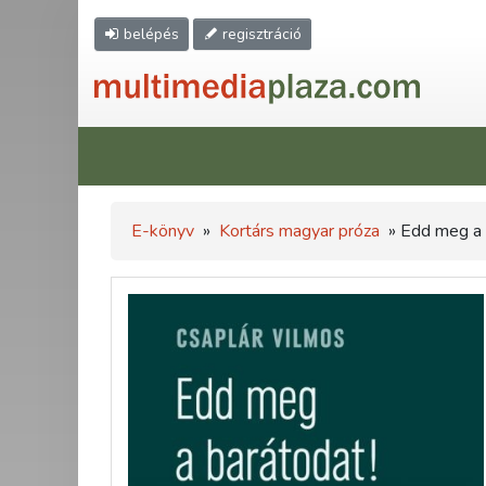
belépés
regisztráció
E-könyv
»
Kortárs magyar próza
» Edd meg a 