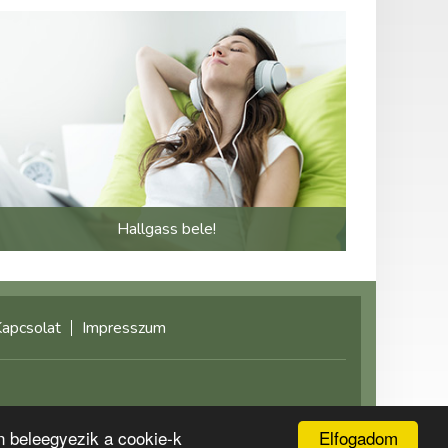
Hallgass bele!
apcsolat
Impresszum
©2021 multimediaplaza.com
Elfogadom
n beleegyezik a cookie-k