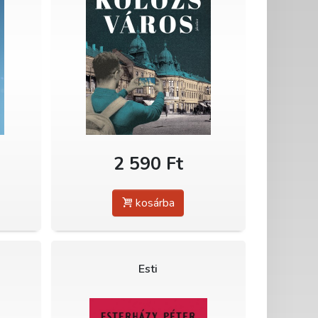
2 590 Ft
kosárba
Esti