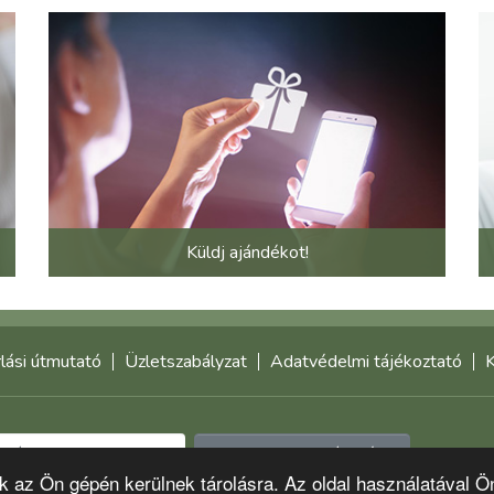
Küldj ajándékot!
lási útmutató
Üzletszabályzat
Adatvédelmi tájékoztató
K
Feliratkozom a hírlevélre
-k az Ön gépén kerülnek tárolásra. Az oldal használatával Ö