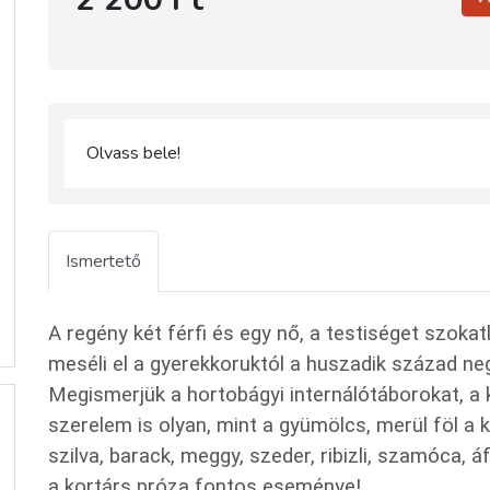
Olvass bele!
Ismertető
A regény két férfi és egy nő, a testiséget szoka
meséli el a gyerekkoruktól a huszadik század ne
Megismerjük a hortobágyi internálótáborokat, a 
szerelem is olyan, mint a gyümölcs, merül föl a k
szilva, barack, meggy, szeder, ribizli, szamóca,
a kortárs próza fontos eseménye!