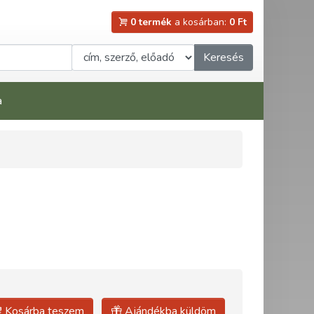
0 termék
a kosárban:
0 Ft
Keresés
a
Kosárba teszem
Ajándékba küldöm