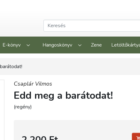
E-könyv
Hangoskönyv
Zene
Letöltőkárty
barátodat!
Csaplár Vilmos
Edd meg a barátodat!
(regény)
2 200 Ft