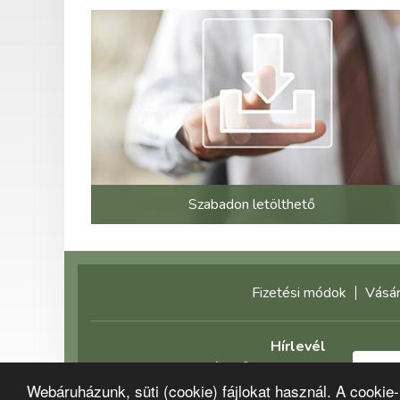
Szabadon letölthető
Fizetési módok
Vásár
Hírlevél
Feliratkozás előtt olvassa el
Webáruházunk, süti (cookie) fájlokat használ. A cookie
adatvédelmi tájékoztatónkat!