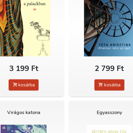
3 199 Ft
2 799 Ft
kosárba
kosárba
Virágos katona
Egyasszony