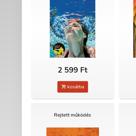
2 599 Ft
kosárba
Rejtett működés