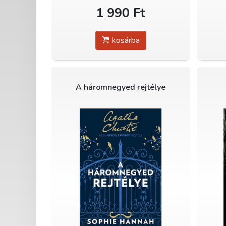
1 990 Ft
kosárba
A háromnegyed rejtélye