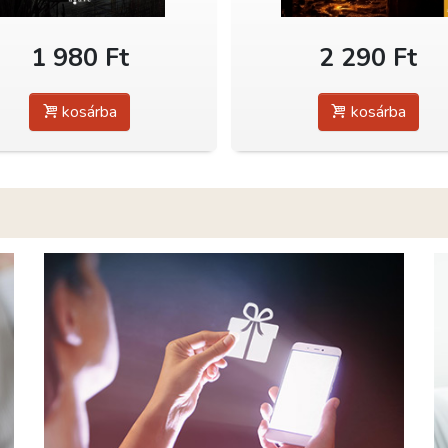
1 980 Ft
2 290 Ft
kosárba
kosárba