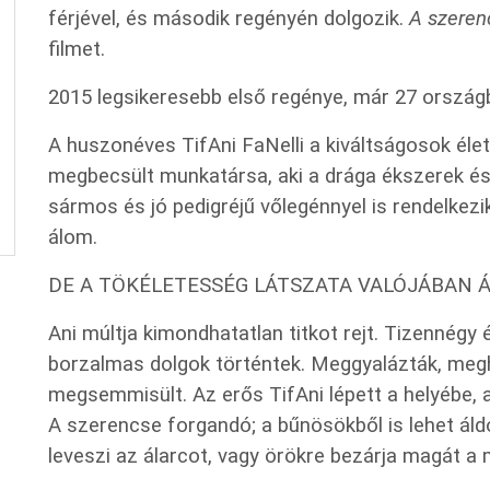
férjével, és második regényén dolgozik.
A szeren
filmet.
2015 legsikeresebb első regénye, már 27 országb
A huszonéves TifAni FaNelli a kiváltságosok élet
megbecsült munkatársa, aki a drága ékszerek é
sármos és jó pedigréjű vőlegénnyel is rendelkez
álom.
DE A TÖKÉLETESSÉG LÁTSZATA VALÓJÁBAN Á
Ani múltja kimondhatatlan titkot rejt. Tizennégy
borzalmas dolgok történtek. Meggyalázták, meghu
megsemmisült. Az erős TifAni lépett a helyébe, 
A szerencse forgandó; a bűnösökből is lehet áld
leveszi az álarcot, vagy örökre bezárja magát a