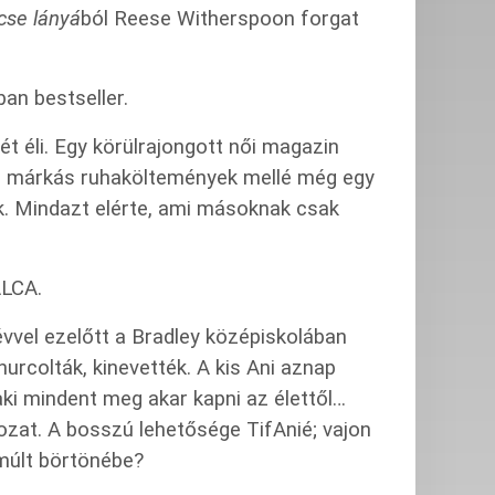
cse lányá
ból Reese Witherspoon forgat
an bestseller.
ét éli. Egy körülrajongott női magazin
s márkás ruhaköltemények mellé még egy
ik. Mindazt elérte, ami másoknak csak
LCA.
 évvel ezelőtt a Bradley középiskolában
rcolták, kinevették. A kis Ani aznap
aki mindent meg akar kapni az élettől…
ozat. A bosszú lehetősége TifAnié; vajon
 múlt börtönébe?