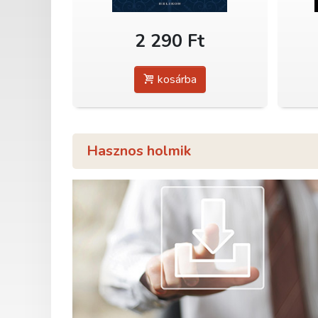
2 290 Ft
kosárba
Hasznos holmik