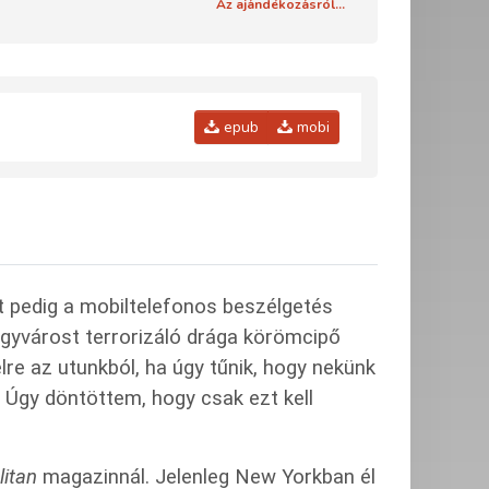
Az ajándékozásról...
epub
mobi
rt pedig a mobiltelefonos beszélgetés
gyvárost terrorizáló drága körömcipő
lre az utunkból, ha úgy tűnik, hogy nekünk
… Úgy döntöttem, hogy csak ezt kell
itan
magazinnál. Jelenleg New Yorkban él