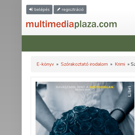
belépés
regisztráció
E-könyv
»
Szórakoztató irodalom
»
Krimi
» S