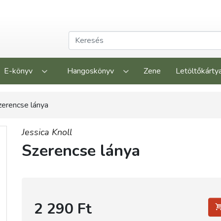
E-könyv
Hangoskönyv
Zene
Letöltőkárty
zerencse lánya
Jessica Knoll
Szerencse lánya
2 290 Ft