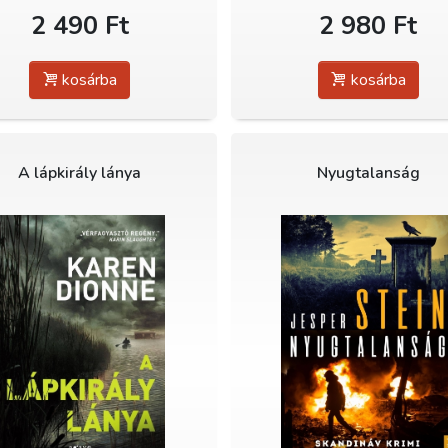
2 490 Ft
2 980 Ft
kosárba
kosárba
A lápkirály lánya
Nyugtalanság