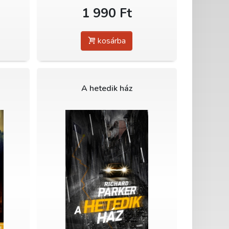
1 990 Ft
kosárba
A hetedik ház