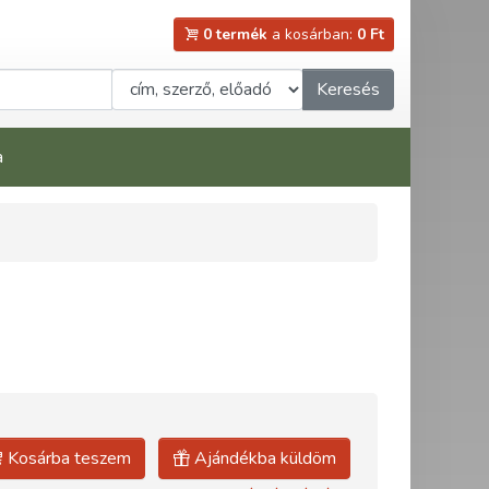
0 termék
a kosárban:
0 Ft
Keresés
a
Kosárba teszem
Ajándékba küldöm