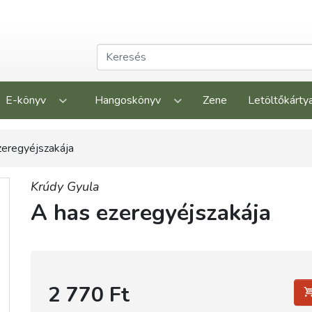
E-könyv
Hangoskönyv
Zene
Letöltőkárty
zeregyéjszakája
Krúdy Gyula
A has ezeregyéjszakája
2 770 Ft