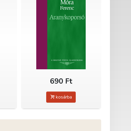
690 Ft
kosárba