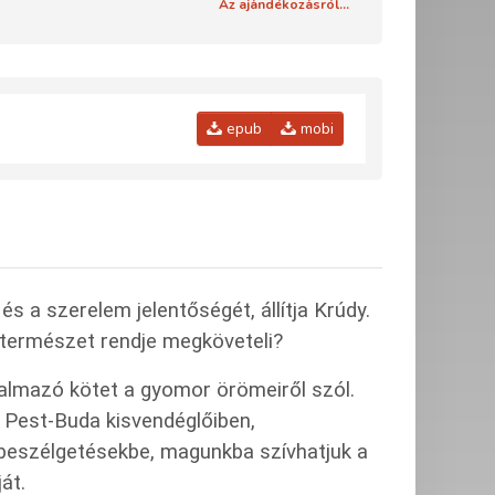
Az ajándékozásról...
epub
mobi
s a szerelem jelentőségét, állítja Krúdy.
 természet rendje megköveteli?
talmazó kötet a gyomor örömeiről szól.
 Pest-Buda kisvendéglőiben,
beszélgetésekbe, magunkba szívhatjuk a
át.