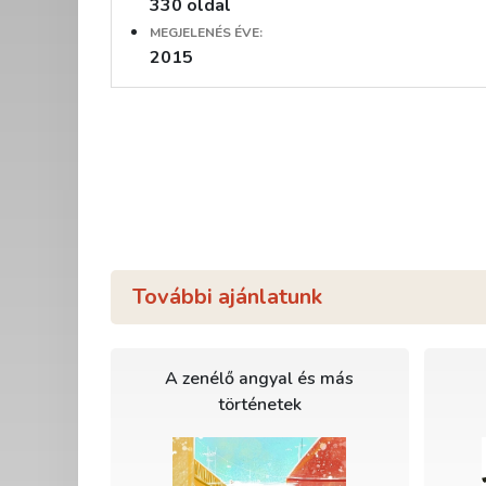
330 oldal
MEGJELENÉS ÉVE:
2015
További ajánlatunk
A zenélő angyal és más
történetek