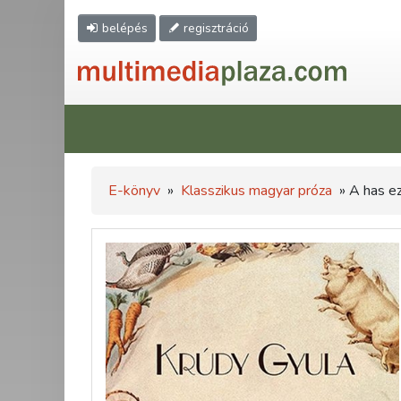
belépés
regisztráció
E-könyv
»
Klasszikus magyar próza
» A has e