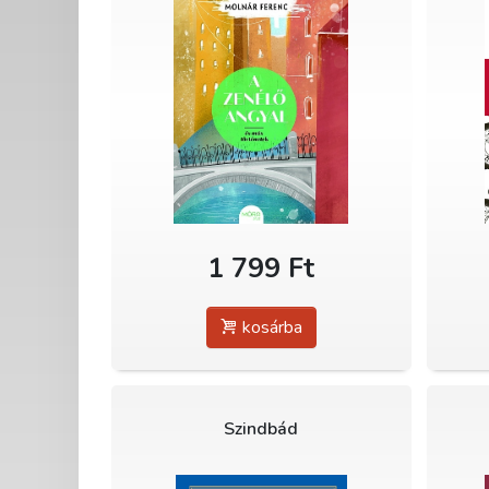
1 799 Ft
kosárba
Szindbád