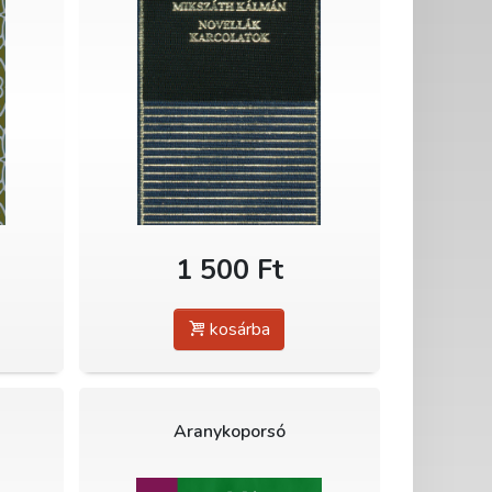
1 500 Ft
kosárba
Aranykoporsó