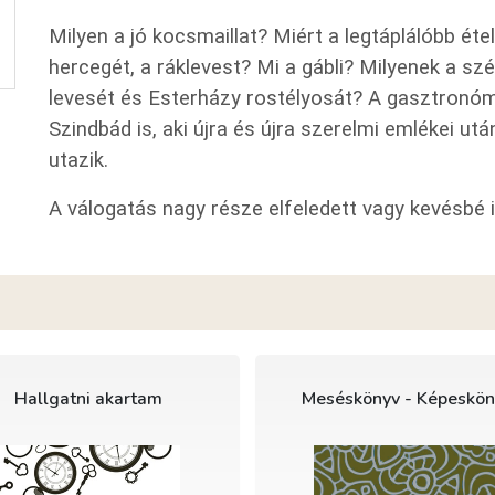
Milyen a jó kocsmaillat? Miért a legtáplálóbb éte
hercegét, a ráklevest? Mi a gábli? Milyenek a s
levesét és Esterházy rostélyosát? A gasztronóm
Szindbád is, aki újra és újra szerelmi emlékei ut
utazik.
A válogatás nagy része elfeledett vagy kevésbé 
Hallgatni akartam
Meséskönyv - Képeskön