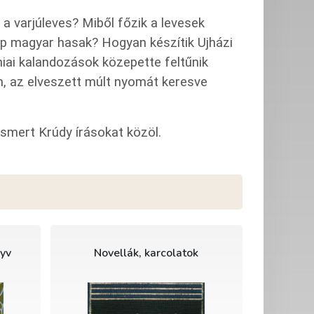
l a varjúleves? Miből főzik a levesek
zép magyar hasak? Hogyan készítik Ujházi
iai kalandozások közepette feltűnik
án, az elveszett múlt nyomát keresve
ismert Krúdy írásokat közöl.
yv
Novellák, karcolatok