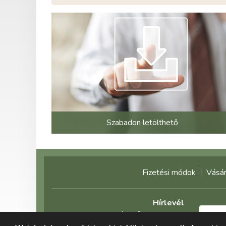
Szabadon letölthető
Fizetési módok
Vásár
Hírlevél
Feliratkozás előtt olvassa el