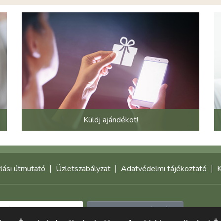
Küldj ajándékot!
lási útmutató
Üzletszabályzat
Adatvédelmi tájékoztató
K
Feliratkozom a hírlevélre