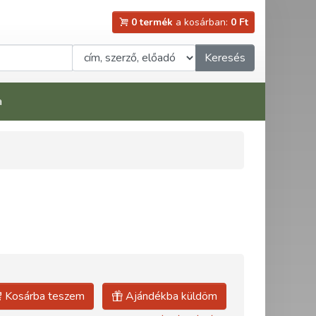
0 termék
a kosárban:
0 Ft
Keresés
a
Kosárba teszem
Ajándékba küldöm