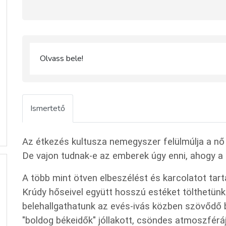
Olvass bele!
Ismertető
Az étkezés kultusza nemegyszer felülmúlja a nő é
De vajon tudnak-e az emberek úgy enni, ahogy a
A több mint ötven elbeszélést és karcolatot tar
Krúdy hőseivel együtt hosszú estéket tölthetünk
belehallgathatunk az evés-ivás közben szövődő 
"boldog békeidők" jóllakott, csöndes atmoszféráj