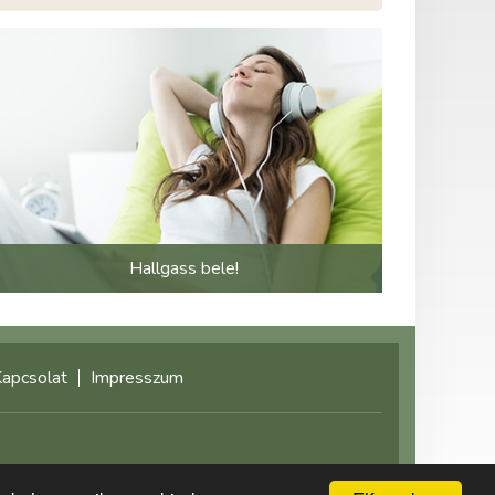
Hallgass bele!
apcsolat
Impresszum
©2021 multimediaplaza.com