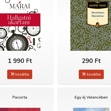
1 990 Ft
290 Ft
kosárba
kosárba
Pacsirta
Egy éj Velencében