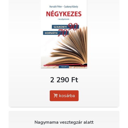
2 290 Ft
kosárba
Nagymama vesztegzár alatt