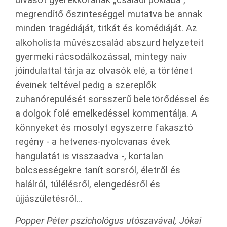
megrendítő őszinteséggel mutatva be annak
minden tragédiáját, titkát és komédiáját. Az
alkoholista művészcsalád abszurd helyzeteit
gyermeki rácsodálkozással, mintegy naiv
jóindulattal tárja az olvasók elé, a történet
éveinek teltével pedig a szereplők
zuhanórepülését sorsszerű beletörődéssel és
a dolgok fölé emelkedéssel kommentálja. A
könnyeket és mosolyt egyszerre fakasztó
regény - a hetvenes-nyolcvanas évek
hangulatát is visszaadva -, kortalan
bölcsességekre tanít sorsról, életről és
halálról, túlélésről, elengedésről és
újjászületésről…
Popper Péter pszichológus utószavával, Jókai