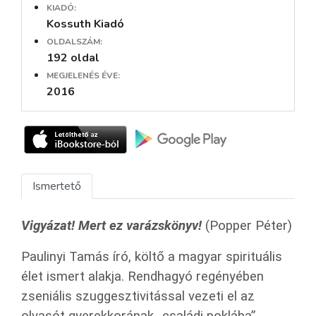
KIADÓ:
Kossuth Kiadó
OLDALSZÁM:
192 oldal
MEGJELENÉS ÉVE:
2016
Ismertető
Vigyázat! Mert ez varázskönyv!
(Popper Péter)
Paulinyi Tamás író, költő a magyar spirituális
élet ismert alakja. Rendhagyó regényében
zseniális szuggesztivitással vezeti el az
olvasót gyerekkorának „családi poklába”,