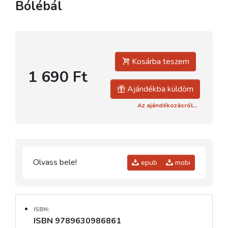
Bólébál
Kosárba teszem
1 690 Ft
Ajándékba küldöm
Az ajándékozásról...
Olvass bele!
epub
mobi
ISBN:
ISBN 9789630986861