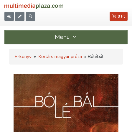
0 Ft
Menü
E-könyv
»
Kortárs magyar próza
» Bólébál