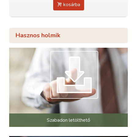
kosárba
Hasznos holmik
Szabadon letölthető