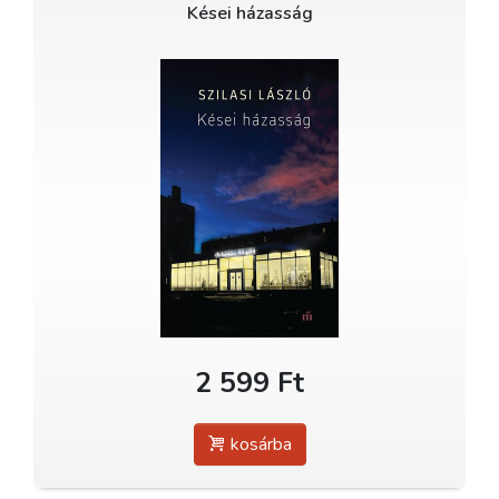
Kései házasság
2 599 Ft
kosárba