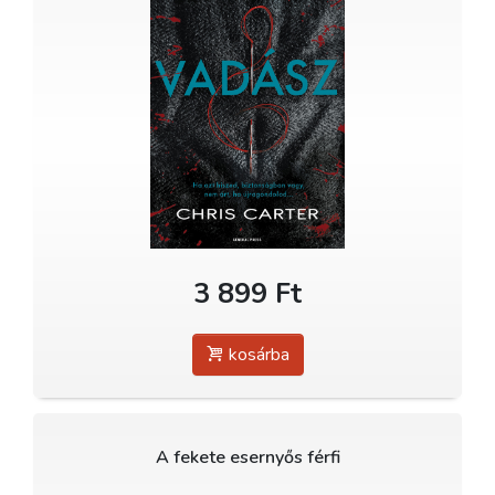
3 899 Ft
kosárba
A fekete esernyős férfi