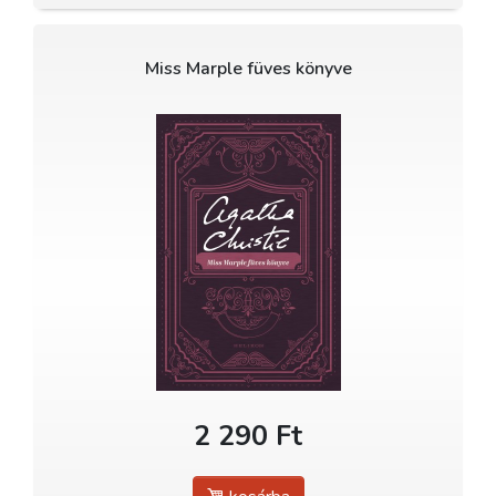
Miss Marple füves könyve
2 290 Ft