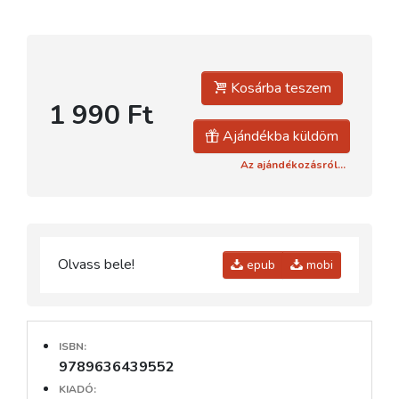
Kosárba teszem
1 990 Ft
Ajándékba küldöm
Az ajándékozásról...
Olvass bele!
epub
mobi
ISBN:
9789636439552
KIADÓ: