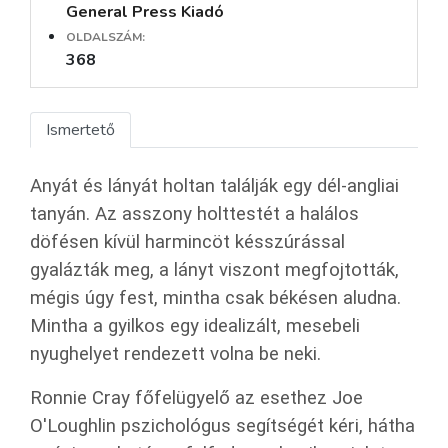
General Press Kiadó
OLDALSZÁM:
368
Ismertető
Anyát és lányát holtan találják egy dél-angliai
tanyán. Az asszony holttestét a halálos
döfésen kívül harmincöt késszúrással
gyalázták meg, a lányt viszont megfojtották,
mégis úgy fest, mintha csak békésen aludna.
Mintha a gyilkos egy idealizált, mesebeli
nyughelyet rendezett volna be neki.
Ronnie Cray főfelügyelő az esethez Joe
O'Loughlin pszichológus segítségét kéri, hátha