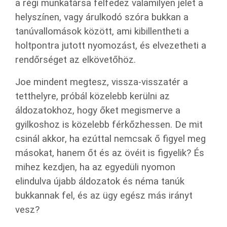
a régi munkatársa felfedez valamilyen jelet a
helyszínen, vagy árulkodó szóra bukkan a
tanúvallomások között, ami kibillentheti a
holtpontra jutott nyomozást, és elvezetheti a
rendőrséget az elkövetőhöz.
Joe mindent megtesz, vissza-visszatér a
tetthelyre, próbál közelebb kerülni az
áldozatokhoz, hogy őket megismerve a
gyilkoshoz is közelebb férkőzhessen. De mit
csinál akkor, ha ezúttal nemcsak ő figyel meg
másokat, hanem őt és az övéit is figyelik? És
mihez kezdjen, ha az egyedüli nyomon
elindulva újabb áldozatok és néma tanúk
bukkannak fel, és az ügy egész más irányt
vesz?