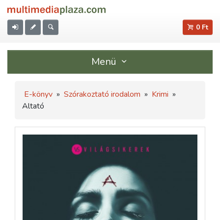
0 Ft
Menü
E-könyv
»
Szórakoztató irodalom
»
Krimi
»
Altató