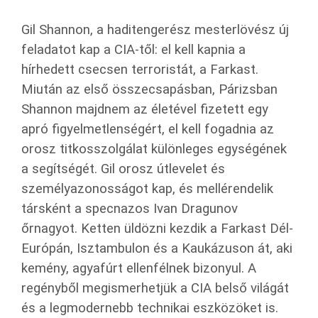
Gil Shannon, a haditengerész mesterlövész új
feladatot kap a CIA-től: el kell kapnia a
hírhedett csecsen terroristát, a Farkast.
Miután az első összecsapásban, Párizsban
Shannon majdnem az életével fizetett egy
apró figyelmetlenségért, el kell fogadnia az
orosz titkosszolgálat különleges egységének
a segítségét. Gil orosz útlevelet és
személyazonosságot kap, és mellérendelik
társként a specnazos Ivan Dragunov
őrnagyot.
Ketten üldözni kezdik a Farkast Dél-
Európán, Isztambulon és a Kaukázuson át, aki
kemény, agyafúrt ellenfélnek bizonyul. A
regényből m
egismerhetjük a CIA belső világát
és a legmodernebb technikai eszközöket is.