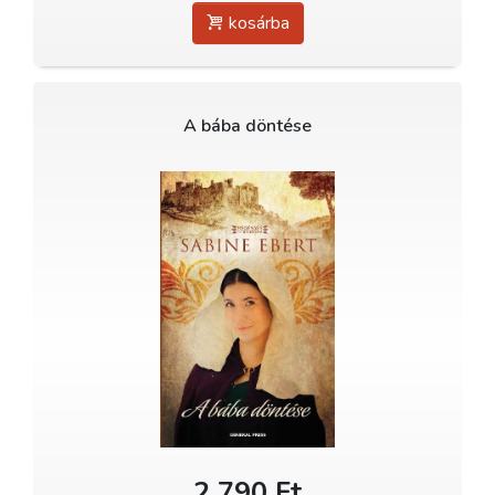
kosárba
A bába döntése
2 790 Ft