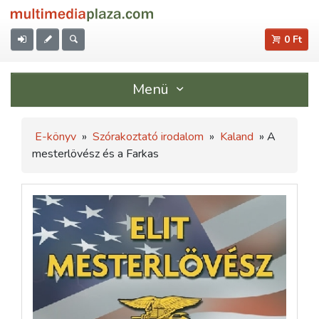
0 Ft
Menü
E-könyv
»
Szórakoztató irodalom
»
Kaland
» A
mesterlövész és a Farkas