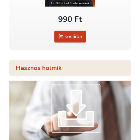
990 Ft
kosárba
Hasznos holmik