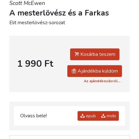
Scott McEwen
A mesterlövész és a Farkas
Elit mesterlövész-sorozat
Kosárba teszem
1 990 Ft
Ajándékba küldöm
Az ajándékozásról...
Olvass bele!
epub
mobi