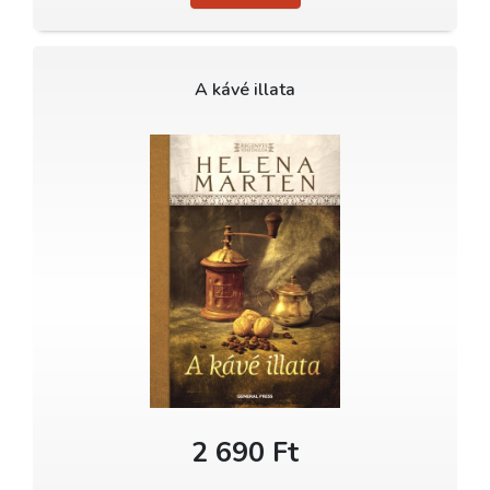
A kávé illata
2 690 Ft