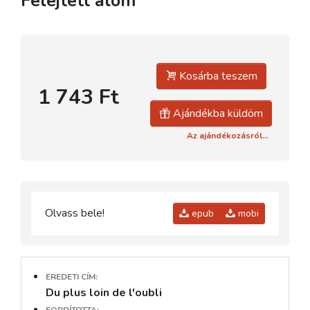
Felejtett álom
Kosárba teszem
1 743 Ft
Ajándékba küldöm
Az ajándékozásról...
Olvass bele!
epub
mobi
EREDETI CÍM:
Du plus loin de l'oubli
FORDÍTOTTA: