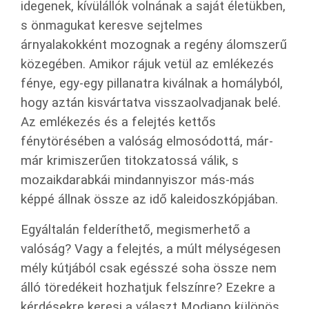
idegenek, kívülállók volnának a saját életükben,
s önmagukat keresve sejtelmes
árnyalakokként mozognak a regény álomszerű
közegében. Amikor rájuk vetül az emlékezés
fénye, egy-egy pillanatra kiválnak a homályból,
hogy aztán kisvártatva visszaolvadjanak belé.
Az emlékezés és a felejtés kettős
fénytörésében a valóság elmosódottá, már-
már krimiszerűen titokzatossá válik, s
mozaikdarabkái mindannyiszor más-más
képpé állnak össze az idő kaleidoszkópjában.
Egyáltalán felderíthető, megismerhető a
valóság? Vagy a felejtés, a múlt mélységesen
mély kútjából csak egésszé soha össze nem
álló töredékeit hozhatjuk felszínre? Ezekre a
kérdésekre keresi a választ Modiano különös