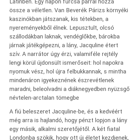
Latinben. Egy napon furcsa párral hozza
össze a véletlen. Van Beverék Párizs környéki
kaszinókban játszanak, kis tétekben, a
nyereményekből élnek. Lepusztult, olcsó
szállodákban laknak, vendéglőkbe, bárokba
járnak játékgépezni, a lány, Jacquline étert
szív. A narrátor úgy érzi, valamiféle rejtély
lengi körül újdonsült ismerőseit: hol napokra
nyomuk vész, hol újra felbukkannak, s mintha
mindenáron igyekeznének észrevétlenek
maradni, beleolvadni a diáknegyedben nyüzsgő
névtelen-arctalan tömegbe
A fiú beleszeret Jacquline-be, és a kedvéért
még arra is hajlandó, hogy pénzt lopjon a lány
egy másik, alkalmi szeretőjétől. A két fiatal
Londonba szökik, hogy ott új életet kezdjenek,