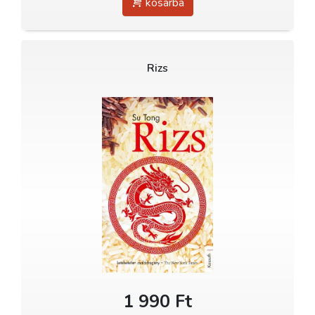
kosárba
Rizs
1 990 Ft