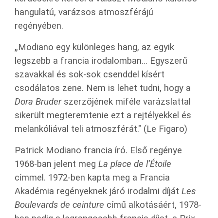
hangulatú, varázsos atmoszférájú
regényében.
„Modiano egy különleges hang, az egyik
legszebb a francia irodalomban… Egyszerű
szavakkal és sok-sok csenddel kísért
csodálatos zene. Nem is lehet tudni, hogy a
Dora Bruder
szerzőjének miféle varázslattal
sikerült megteremtenie ezt a rejtélyekkel és
melankóliával teli atmoszférát." (Le Figaro)
Patrick Modiano francia író. Első regénye
1968-ban jelent meg
La place de l’Étoile
címmel. 1972-ben kapta meg a Francia
Akadémia regényeknek járó irodalmi díját
Les
Boulevards de ceinture
című alkotásáért, 1978-