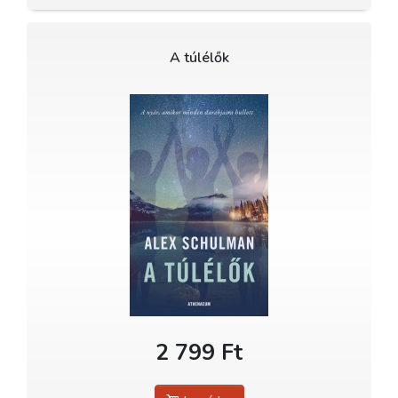
A túlélők
2 799 Ft