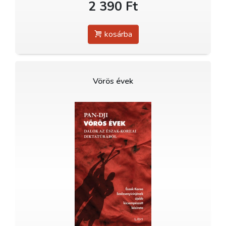
2 390 Ft
kosárba
Vörös évek