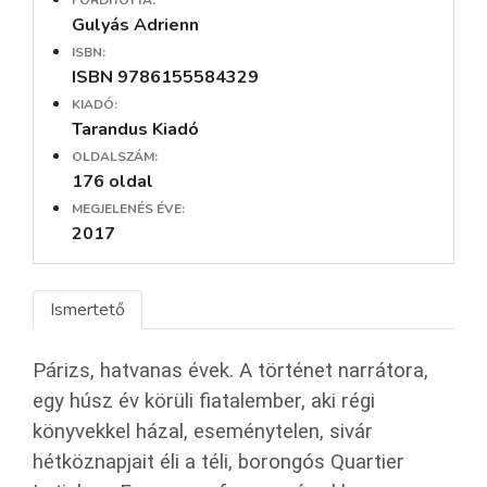
Gulyás Adrienn
ISBN:
ISBN 9786155584329
KIADÓ:
Tarandus Kiadó
OLDALSZÁM:
176 oldal
MEGJELENÉS ÉVE:
2017
Ismertető
Párizs, hatvanas évek. A történet narrátora,
egy húsz év körüli fiatalember, aki régi
könyvekkel házal, eseménytelen, sivár
hétköznapjait éli a téli, borongós Quartier