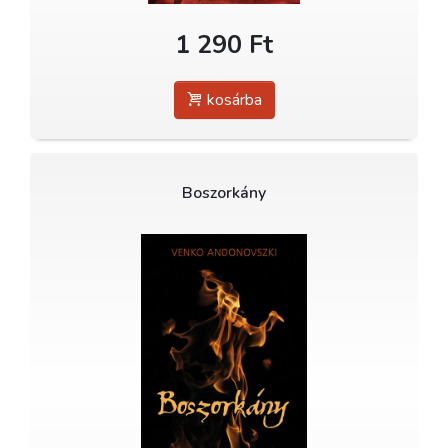
1 290 Ft
kosárba
Boszorkány