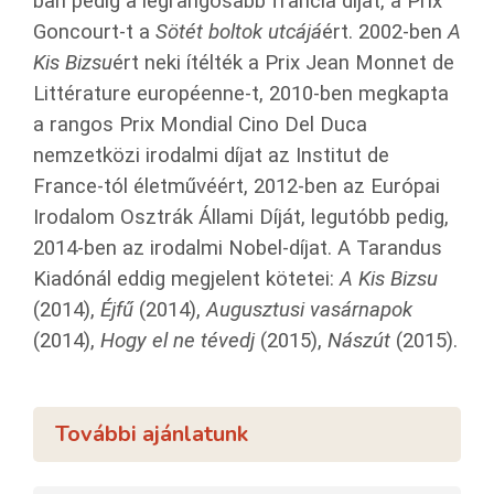
ban pedig a legrangosabb francia díjat, a Prix
Goncourt-t a
Sötét boltok utcájá
ért. 2002-ben
A
Kis Bizsu
ért neki ítélték a Prix Jean Monnet de
Littérature européenne-t, 2010-ben megkapta
a rangos Prix Mondial Cino Del Duca
nemzetközi irodalmi díjat az Institut de
France-tól életművéért, 2012-ben az Európai
Irodalom Osztrák Állami Díját, legutóbb pedig,
2014-ben az irodalmi Nobel-díjat. A Tarandus
Kiadónál eddig megjelent kötetei:
A Kis Bizsu
(2014),
Éjfű
(2014),
Augusztusi vasárnapok
(2014),
Hogy el ne tévedj
(2015),
Nászút
(2015).
További ajánlatunk