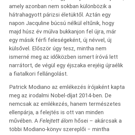
amely azonban nem sokban különbözik a
hátrahagyott párizsi életüktől. Aztán egy
napon Jacquline búcsú nélkül eltűnik, hogy
majd húsz év múlva bukkanjon fel újra, már
egy másik férfi feleségeként, új névvel, új
külsővel. Először úgy tesz, mintha nem
ismerné meg az időközben ismert íróvá lett
narrátort, de végül egy éjszaka erejéig újraélik
a fiatalkori fellángolást.
Patrick Modiano az emlékezés írójaként kapta
meg az irodalmi Nobel-díjat 2014-ben. De
nemcsak az emlékezés, hanem természetes
ellenpárja, a felejtés is ott van minden
művében. A
Felejtett álom
hősei – akárcsak a
többi Modiano-könyv szereplői − mintha