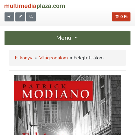
0 Ft
Menü
E-könyv
»
Világirodalom
» Felejtett álom