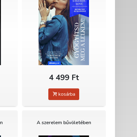
4 499 Ft
kosárba
en
A szerelem bűvöletében