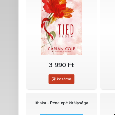
3 990 Ft
kosárba
Ithaka - Pénelopé királysága