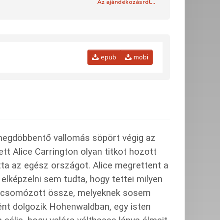
Az ajándékozásról...
epub
mobi
megdöbbentő vallomás söpört végig az
t Alice Carrington olyan titkot hozott
tta az egész országot. Alice megrettent a
 elképzelni sem tudta, hogy tettei milyen
at csomózott össze, melyeknek sosem
ként dolgozik Hohenwaldban, egy isten