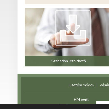
Szabadon letölthető
Fizetési módok
Vásár
Hírlevél
Feliratkozás előtt olvassa el