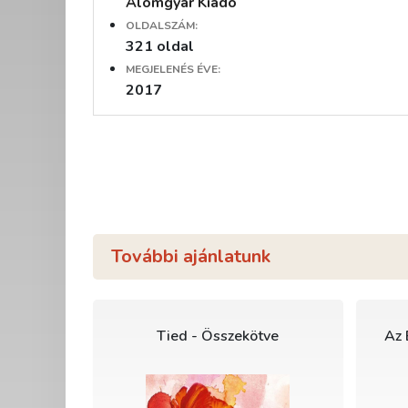
Álomgyár Kiadó
OLDALSZÁM:
321 oldal
MEGJELENÉS ÉVE:
2017
További ajánlatunk
Tied - Összekötve
Az 