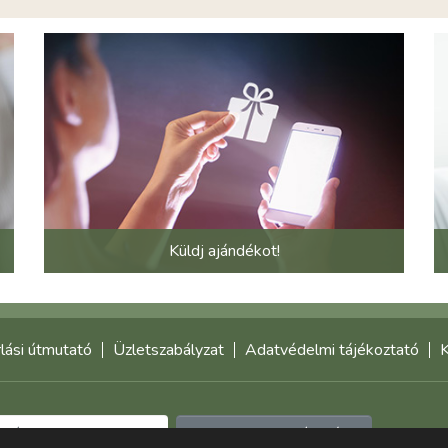
Küldj ajándékot!
lási útmutató
Üzletszabályzat
Adatvédelmi tájékoztató
K
Feliratkozom a hírlevélre