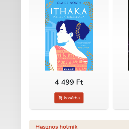
4 499 Ft
kosárba
Hasznos holmik