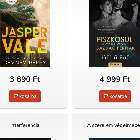
3 690 Ft
4 999 Ft
kosárba
kosárba
Interferencia
A szerelem védelméb