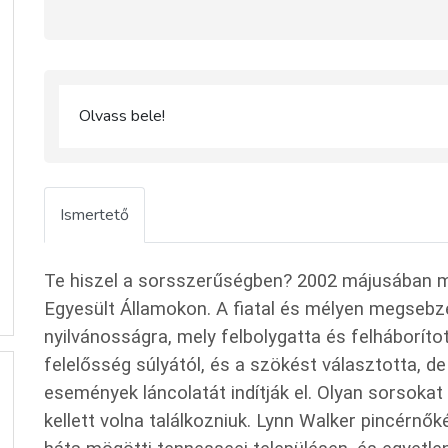
Olvass bele!
Ismertető
Te hiszel a sorsszerűségben? 2002 májusában 
Egyesült Államokon. A fiatal és mélyen megsebzet
nyilvánosságra, mely felbolygatta és felháboríto
felelősség súlyától, és a szökést választotta, de
események láncolatát indítják el. Olyan sorsok
kellett volna találkozniuk. Lynn Walker pincérnő