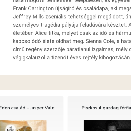
háta mögötti tennesseei településen, és egyetlen 
Frank Carrington újságíró és családapa, aki meg
Jeffrey Mills zseniális tehetséggel megáldott, 
személyes tragédia pályája feladására késztet.
életében Alice titka, melyet csak az idő és hár
kapcsolódó élete oldhat meg. Sienna Cole, a ha
című regény szerzője páratlanul izgalmas, mély dr
végigkalauzol a tizenöt éves rejtély kibogozásán.
Eden család – Jasper Vale
Piszkosul gazdag férfi