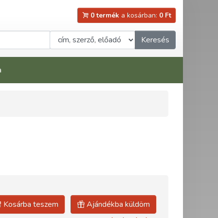
0 termék
a kosárban:
0 Ft
Keresés
a
Kosárba teszem
Ajándékba küldöm