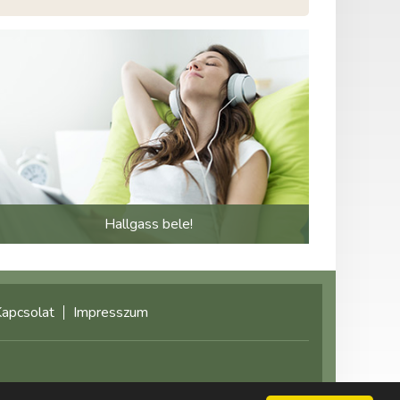
Hallgass bele!
apcsolat
Impresszum
©2021 multimediaplaza.com