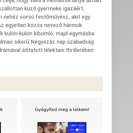
célja, hogy valóra válthassa lánya álmait.
szállottan küzd gyermeke igazáért.
ám nehéz sorsú festőművész, akit egy
 Az egyetlen közös nevező hármuk
muk külön-külön kibomló, majd egymásba
talmas sikerű Négyszáz nap szabadság
ámával átitatott lélektani thrillerében
ak
Gyógyítsd meg a lelkem!