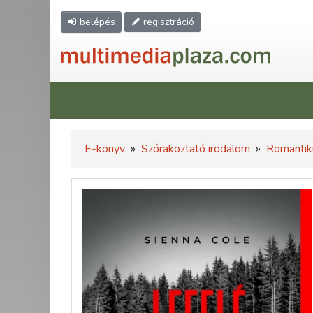
belépés
regisztráció
E-könyv
»
Szórakoztató irodalom
»
Romantik