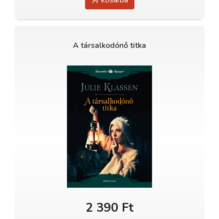
A társalkodónő titka
2 390 Ft