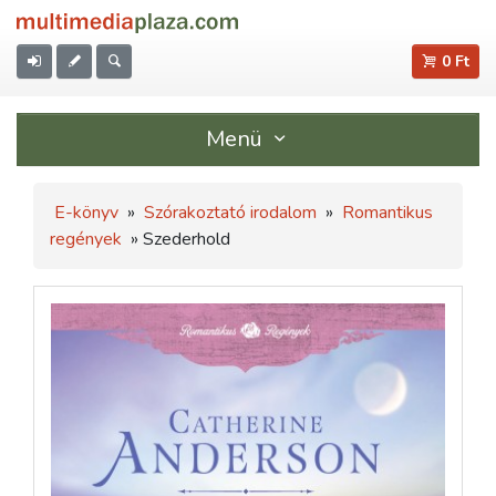
0 Ft
Menü
E-könyv
»
Szórakoztató irodalom
»
Romantikus
regények
» Szederhold