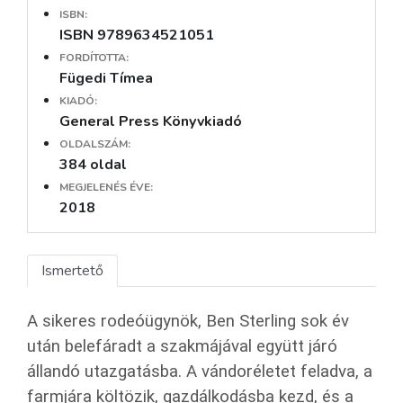
ISBN:
ISBN 9789634521051
FORDÍTOTTA:
Fügedi Tímea
KIADÓ:
General Press Könyvkiadó
OLDALSZÁM:
384 oldal
MEGJELENÉS ÉVE:
2018
Ismertető
A sikeres rodeóügynök, Ben Sterling sok év
után belefáradt a szakmájával együtt járó
állandó utazgatásba. A vándoréletet feladva, a
farmjára költözik, gazdálkodásba kezd, és a