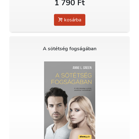
1 790 Ft
kosárba
A sötétség fogságában