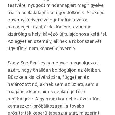
testvérei nyugodt mindennapjait megirigyelve
már a családalapításon gondolkodik. A jóképű
cowboy kedvére válogathatna a város
szépségei közül, érdeklődését azonban
kizárólag a helyi kávézó új tulajdonosa kelti fel.
Az egyetlen személy, akinek a rokonszenvét
úgy tűnik, nem könnyű elnyernie.
Sissy Sue Bentley keményen megdolgozott
azért, hogy önállóan boldoguljon az életben.
Büszke a kis kávéházára, független és
határozott nő, akinek sem az üzleti, sem a
magánéletében nincs szüksége férfi
segítségére. A gyermekkor nehéz évei után
kamaszkori próbálkozásai is tovább
erősítették keserű tapasztalatát, miszerint