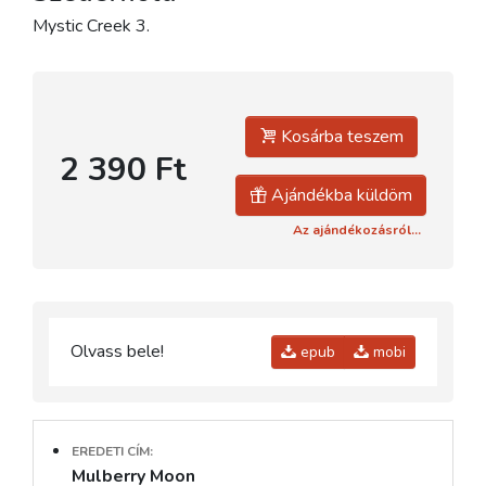
Mystic Creek 3.
Kosárba teszem
2 390 Ft
Ajándékba küldöm
Az ajándékozásról...
Olvass bele!
epub
mobi
EREDETI CÍM:
Mulberry Moon