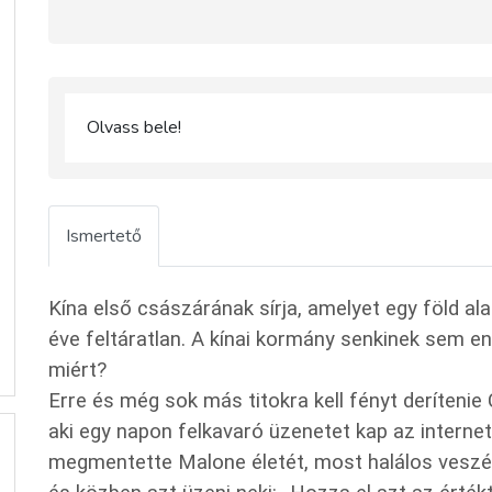
Olvass bele!
Ismertető
Kína első császárának sírja, amelyet egy föld al
éve feltáratlan. A kínai kormány senkinek sem en
miért?
Erre és még sok más titokra kell fényt deríteni
aki egy napon felkavaró üzenetet kap az internet
megmentette Malone életét, most halálos veszély