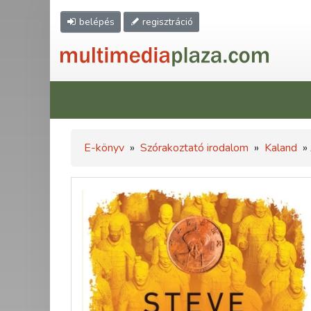
belépés
regisztráció
E-könyv
»
Szórakoztató irodalom
»
Kaland
» 