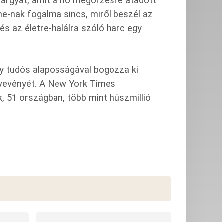
ktárgyat, amit a nő megőrzésre átadott
e-nak fogalma sincs, miről beszél az
és az életre-halálra szóló harc egy
egy tudós alaposságával bogozza ki
övevényét. A New York Times
k, 51 országban, több mint húszmillió