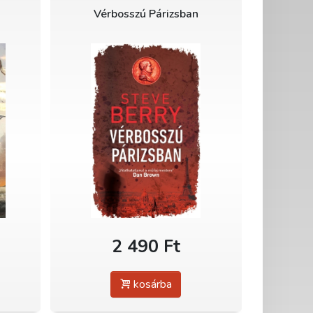
Vérbosszú Párizsban
2 490 Ft
kosárba