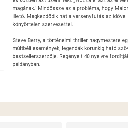
és közben azt üzeni neki: „Hozza el azt az érté
magának.” Mindössze az a probléma, hogy Malon
illető. Megkezdődik hát a versenyfutás az idővel 
könyörtelen szervezettel.
Steve Berry, a történelmi thriller nagymestere 
múltbéli események, legendák korunkig ható sz
bestsellerszerzője. Regényeit 40 nyelvre fordítjá
példányban.