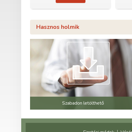
Hasznos holmik
Szabadon letölthető