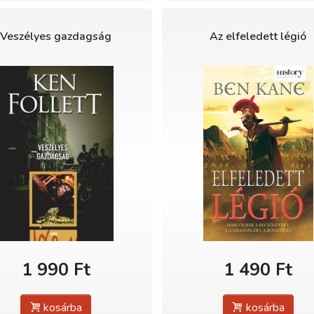
Veszélyes gazdagság
Az elfeledett légió
1 990 Ft
1 490 Ft
kosárba
kosárba