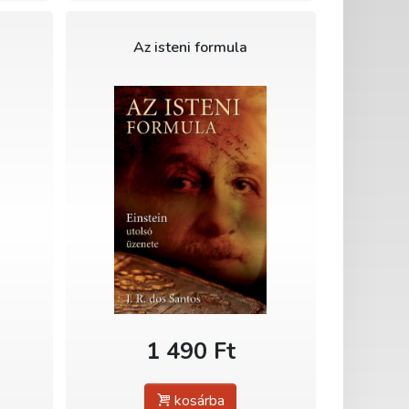
Az isteni formula
1 490 Ft
kosárba