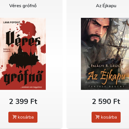
Véres grófnő
Az Éjkapu
2 399 Ft
2 590 Ft
kosárba
kosárba