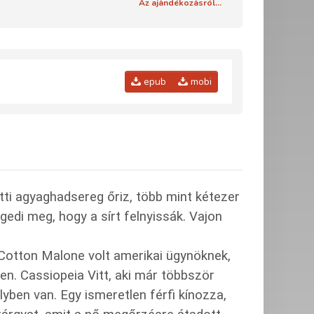
Az ajándékozásról...
epub
mobi
atti agyaghadsereg őriz, több mint kétezer
gedi meg, hogy a sírt felnyissák. Vajon
e Cotton Malone volt amerikai ügynöknek,
en. Cassiopeia Vitt, aki már többször
ben van. Egy ismeretlen férfi kínozza,