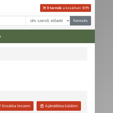
0 termék
a kosárban:
0 Ft
Keresés
a
Kosárba teszem
Ajándékba küldöm