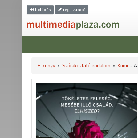
belépés
regisztráció
E-könyv
»
Szórakoztató irodalom
»
Krimi
» A