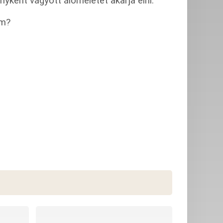
nyként vágyott áloméletet akarja élni.
em?