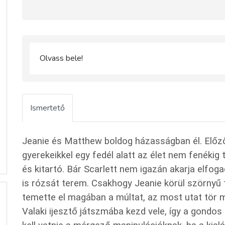
Olvass bele!
Ismertető
Jeanie és Matthew boldog házasságban él. Előz
gyerekeikkel egy fedél alatt az élet nem fenékig
és kitartó.
Bár Scarlett nem igazán akarja elfog
is rózsát terem.
Csakhogy Jeanie körül szörnyű t
temette el magában a múltat, az most utat tör m
Valaki ijesztő játszmába kezd vele, így a gondo