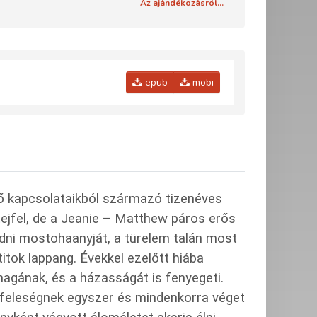
Az ajándékozásról...
epub
mobi
ő kapcsolataikból származó tizenéves
 tejfel, de a Jeanie – Matthew páros erős
adni mostohaanyját, a türelem talán most
itok lappang. Évekkel ezelőtt hiába
agának, és a házasságát is fenyegeti.
s feleségnek egyszer és mindenkorra véget