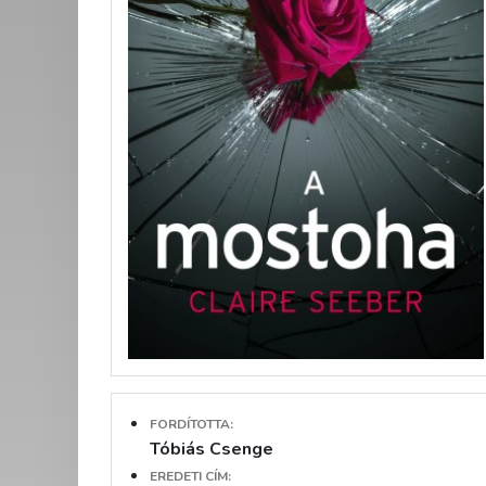
FORDÍTOTTA:
Tóbiás Csenge
EREDETI CÍM: