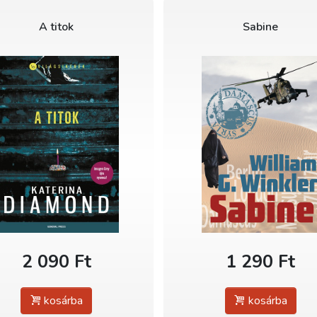
A titok
Sabine
2 090 Ft
1 290 Ft
kosárba
kosárba