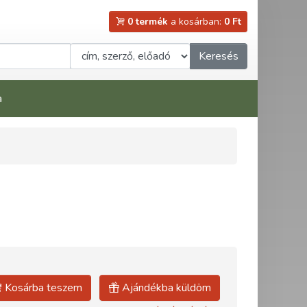
0 termék
a kosárban:
0 Ft
Keresés
a
Kosárba teszem
Ajándékba küldöm