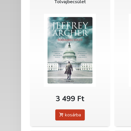
Tolvajbecsület
3 499 Ft
kosárba