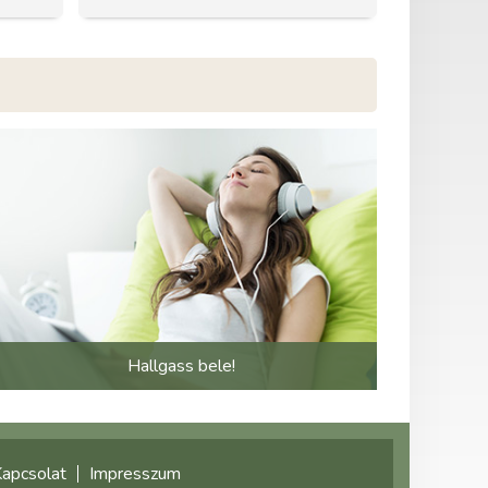
Hallgass bele!
apcsolat
Impresszum