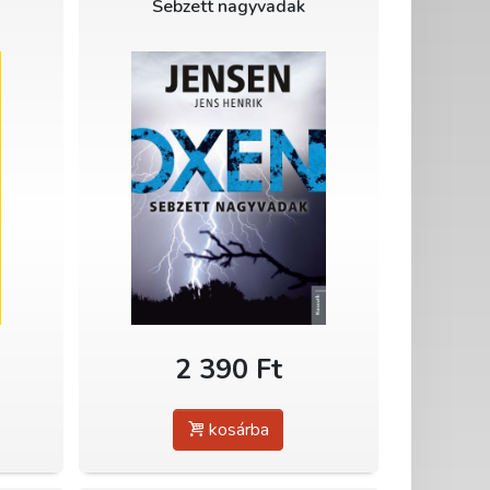
Sebzett nagyvadak
2 390 Ft
kosárba