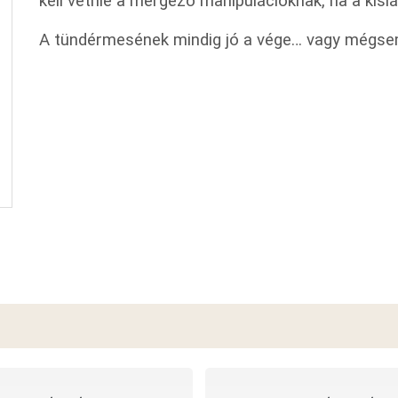
kell vetnie a mérgező manipulációknak, ha a kislá
A tündérmesének mindig jó a vége… vagy mégs