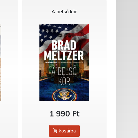
A belső kör
1 990 Ft
kosárba