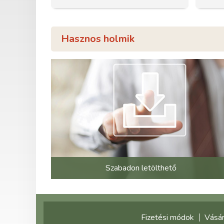
Hasznos holmik
Szabadon letölthető
Fizetési módok
Vásár