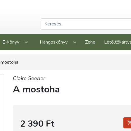
E-könyv
Hangoskönyv
Zene
Letöltőkárty
 mostoha
Claire Seeber
A mostoha
2 390 Ft