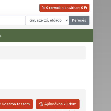
0 termék
a kosárban:
0 Ft
Keresés
a
Kosárba teszem
Ajándékba küldöm