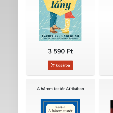
3 590 Ft
kosárba
A három testőr Afrikában