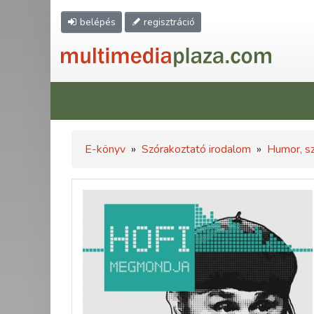
belépés
regisztráció
E-könyv
»
Szórakoztató irodalom
»
Humor, sz