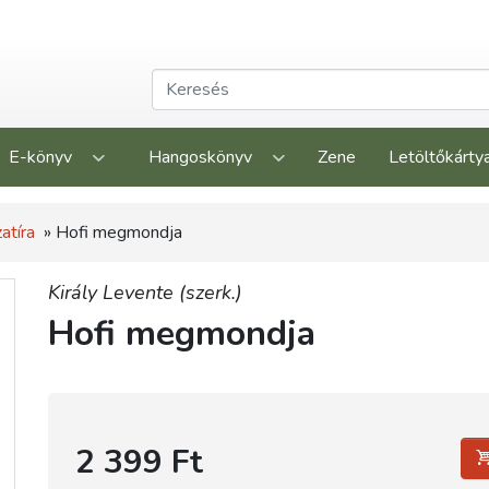
E-könyv
Hangoskönyv
Zene
Letöltőkárty
atíra
» Hofi megmondja
Király Levente (szerk.)
Hofi megmondja
2 399 Ft