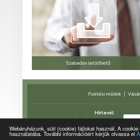
Szabadon letölthető
Fizetési módok
Vásár
Hírlevél
Feliratkozás előtt olvassa el
Webáruházunk, süti (cookie) fájlokat használ. A cookie
adatvédelmi tájékoztatónkat!
használatába. További információért kérjük olvassa el
A