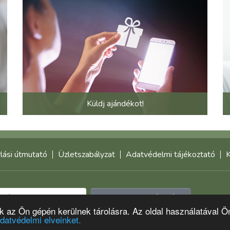
Küldj ajándékot!
lási útmutató
Üzletszabályzat
Adatvédelmi tájékoztató
K
Feliratkozom a hírlevélre
-k az Ön gépén kerülnek tárolásra. Az oldal használatával Ö
datvédelmi elveinket.