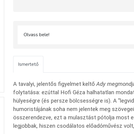
Olvass bele!
Ismertető
A tavalyi, jelentős figyelmet keltő
Ady megmondj
folytatása: ezúttal Hofi Géza halhatatlan monda
hülyeségre (és persze bölcsességre is). A "legv
humoristájának soha nem jelentek meg szövegei
összerendezve, ezt a mulasztást pótolja most e
legjobbak, hiszen csodálatos előadóművész volt,