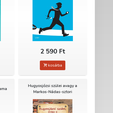
2 590 Ft
kosárba
Hugyosjózsi szülei avagy a
mama
Markos-Nádas-sztori