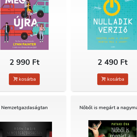
2 990 Ft
2 490 Ft
kosárba
kosárba
Nemzetgazdaságtan
Nőből is megárt a nagy