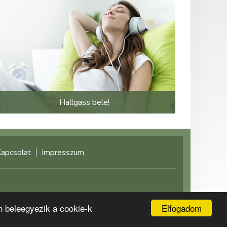
Hallgass bele!
apcsolat
Impresszum
©2021 multimediaplaza.com
Elfogadom
n beleegyezik a cookie-k