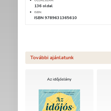
OLDALSZÁM:
136 oldal
ISBN:
ISBN 9789631365610
További ajánlatunk
Az időjóslány