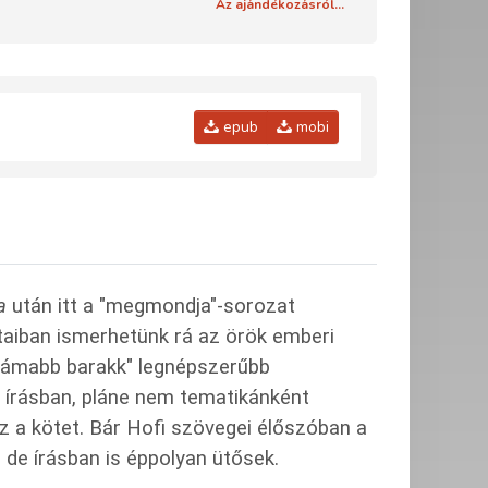
Az ajándékozásról...
epub
mobi
a
után itt a "megmondja"-sorozat
taiban ismerhetünk rá az örök emberi
idámabb barakk" legnépszerűbb
 írásban, pláne nem tematikánként
z a kötet. Bár Hofi szövegei élőszóban a
 de írásban is éppolyan ütősek.