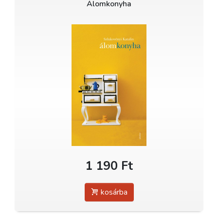
Álomkonyha
1 190 Ft
kosárba