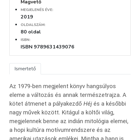
Magvető
MEGJELENÉS ÉVE:
2019
OLDALSZÁM:
80 oldal
ISBN:
ISBN 9789631439076
Ismertető
Az 1979-ben megjelent könyv hangsúlyos
eleme a változás és annak természetrajza. A
kötet átmenet a pályakezdő
Héj
és a későbbi
nagy művek között. Kitágul a költői világ,
megjelennek benne az indián mitológia elemei,
a hopi kultúra motívumrendszere és az
amerikai utazások emlékei. Mintha a hang is