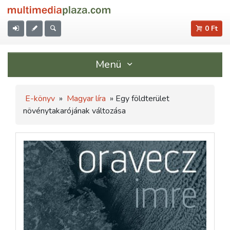
0 Ft
Menü
E-könyv
»
Magyar líra
» Egy földterület
növénytakarójának változása