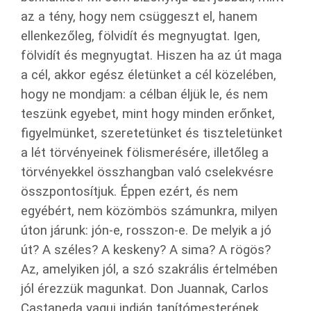
az a tény, hogy nem csüggeszt el, hanem
ellenkezőleg, fölvidít és megnyugtat. Igen,
fölvidít és megnyugtat. Hiszen ha az út maga
a cél, akkor egész életünket a cél közelében,
hogy ne mondjam: a célban éljük le, és nem
teszünk egyebet, mint hogy minden erőnket,
figyelmünket, szeretetünket és tiszteletünket
a lét törvényeinek fölismerésére, illetőleg a
törvényekkel összhangban való cselekvésre
összpontosítjuk. Éppen ezért, és nem
egyébért, nem közömbös számunkra, milyen
úton járunk: jón-e, rosszon-e. De melyik a jó
út? A széles? A keskeny? A sima? A rögös?
Az, amelyiken jól, a szó szakrális értelmében
jól érezzük magunkat. Don Juannak, Carlos
Castaneda yaqui indián tanítómesterének