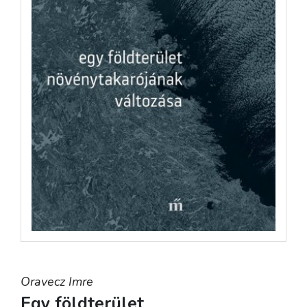
Oravecz Imre
Egy földterület