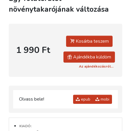
növénytakarójának változása
Kosárba teszem
1 990 Ft
Ajándékba küldöm
Az ajándékozásról...
Olvass bele!
epub
mobi
KIADÓ: