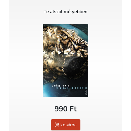
Te alszol mélyebben
990 Ft
kosárba