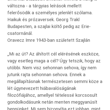
változna - a tárgyias leírások mellett
felerősödik a személyes jelenlét szólama.
Haikuk és prózaversek. Georg Trakl
Budapesten, a szajlai költő pedig az Erie-
csatornánál.
Oravecz Imre 1943-ban született Szajlán
„Mi az út? Az áhított cél elérésének eszköze,
vagy esetleg maga a cél? Úgy tetszik, hogy az
utóbbi. Nem visz sehonnan sehova, így nem
jutunk rajta sehonnan sehova. Ennek a
megállapításnak természetesen semmi köze a
lét úgynevezett hiábavalóságának
filozófiájához, amellyel tételessé korcsosult
gondolkodásunk netán menten meggyanúsít
bennünket. Mi sem bizonyítja ezt jobban, mint