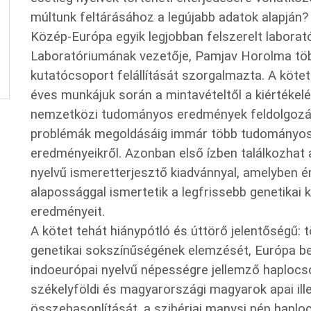
múltunk feltárásához a legújabb adatok alapján?
Közép-Európa egyik legjobban felszerelt labora
Laboratóriumának vezetője, Pamjav Horolma töb
kutatócsoport felállítását szorgalmazta. A kötet
éves munkájuk során a mintavételtől a kiértékel
nemzetközi tudományos eredmények feldolgozásái
problémák megoldásáig immár több tudományos 
eredményeikről. Azonban első ízben találkozhat
nyelvű ismeretterjesztő kiadvánnyal, amelyben 
alapossággal ismertetik a legfrissebb genetikai 
eredményeit.
A kötet tehát hiánypótló és úttörő jelentőségű: 
genetikai sokszínűségének elemzését, Európa b
indoeurópai nyelvű népességre jellemző haplocso
székelyföldi és magyarországi magyarok apai ill
összehasonlítását, a szibériai manysi nép hap