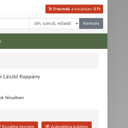
0 termék
a kosárban:
0 Ft
Keresés
a
ji László Koppány
tok fényében
Kosárba teszem
Ajándékba küldöm