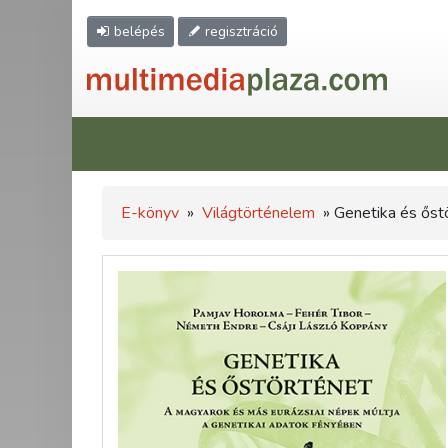
belépés
regisztráció
E-könyv
»
Világtörténelem
» Genetika és őst