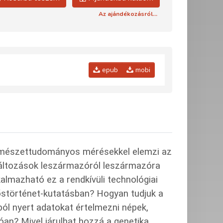
Az ajándékozásról...
epub
mobi
természettudományos mérésekkel elemzi az
változások leszármazóról leszármazóra
almazható ez a rendkívüli technológiai
störténet-kutatásban? Hogyan tudjuk a
ból nyert adatokat értelmezni népek,
óan? Mivel járulhat hozzá a genetika