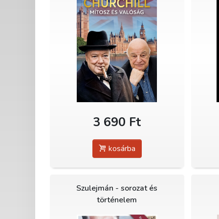
3 690 Ft
kosárba
Szulejmán - sorozat és
történelem