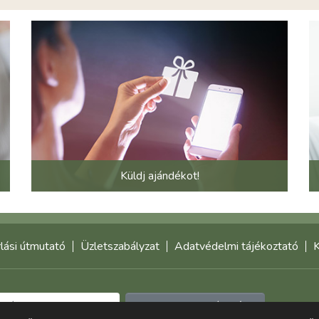
Küldj ajándékot!
lási útmutató
Üzletszabályzat
Adatvédelmi tájékoztató
K
Feliratkozom a hírlevélre