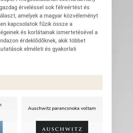
tgazdag érveléssel sok félreértést és
a választ, amelyek a magyar közvéleményt
lyen kapcsolatok fűzik össze a
égeinek és korlátainak ismertetésével a
 mindazon érdeklődőknek, akik többet
kutatások elméleti és gyakorlati
n
Auschwitz parancsnoka voltam