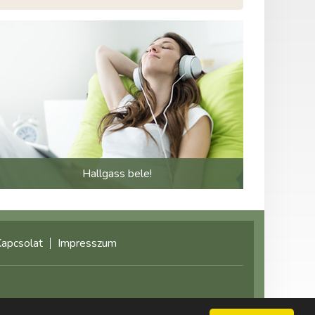
Hallgass bele!
apcsolat
Impresszum
©2021 multimediaplaza.com