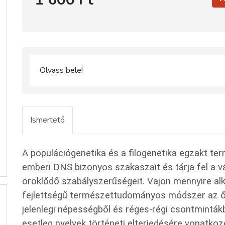
Olvass bele!
Ismertető
A populációgenetika és a filogenetika egzakt 
emberi DNS bizonyos szakaszait és tárja fel a 
öröklődő szabályszerűségeit. Vajon mennyire alk
fejlettségű természettudományos módszer az ő
jelenlegi népességből és réges-régi csontminták
esetleg nyelvek történeti elterjedésére vonatkoz