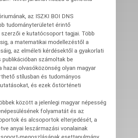
tóriumának, az ISZKI BOI DNS
b tudományterületet érintő
 szerzői e kutatócsoport tagjai. Több
ésig, a matematikai modellezéstől a
g, az elméleti kérdésektől a gyakorlati
publikációban számoltak be
 a hazai olvasóközönség olyan magyar
érthető stílusban és tudományos
kutatásokat, és ezek őstörténeti
többek között a jelenlegi magyar népesség
enépesülésének folyamatát és az
portok és alcsoportok elterjedését, a
etve anyai leszármazási vonalainak
locsoport-megoszlásának esettanulmány