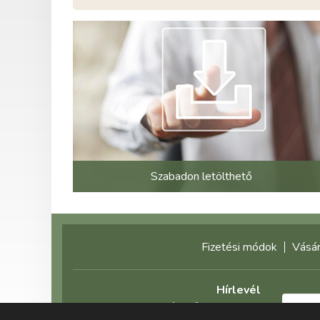
Szabadon letölthető
Fizetési módok
Vásár
Hírlevél
Feliratkozás előtt olvassa el