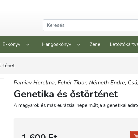
E-könyv
Hangoskönyv
Zene
Letöltőkárty
örténet
Pamjav Horolma,
Fehér Tibor,
Németh Endre,
Csá
Genetika és őstörténet
A magyarok és más eurázsiai népe múltja a genetikai ada
1 600 Ft