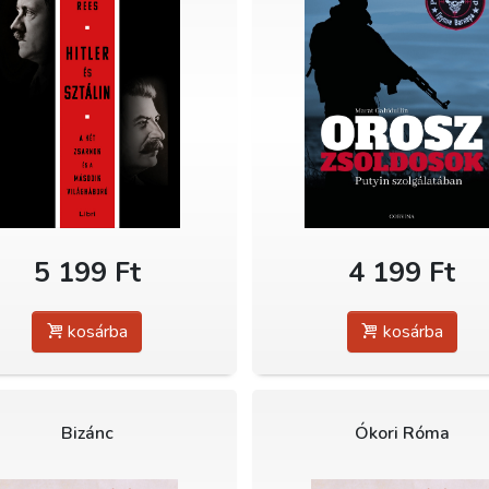
5 199 Ft
4 199 Ft
kosárba
kosárba
Bizánc
Ókori Róma