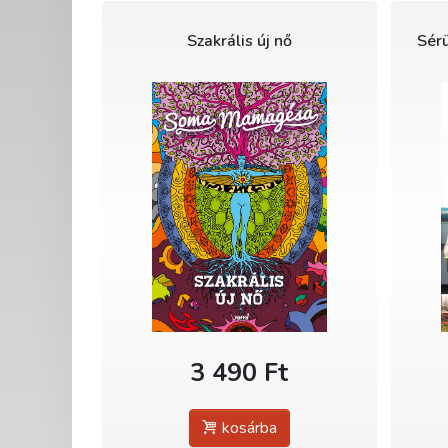
Szakrális új nő
Sér
3 490 Ft
kosárba