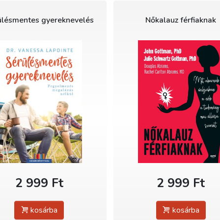
ülésmentes gyereknevelés
Nőkalauz férfiaknak
2 999 Ft
2 999 Ft
kosárba
kosárba