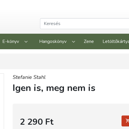
E-könyv
Hangoskönyv
Zene
Letöltőkárty
Stefanie Stahl
Igen is, meg nem is
2 290 Ft