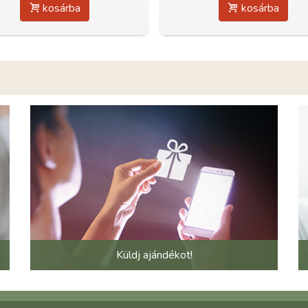
kosárba
kosárba
Küldj ajándékot!