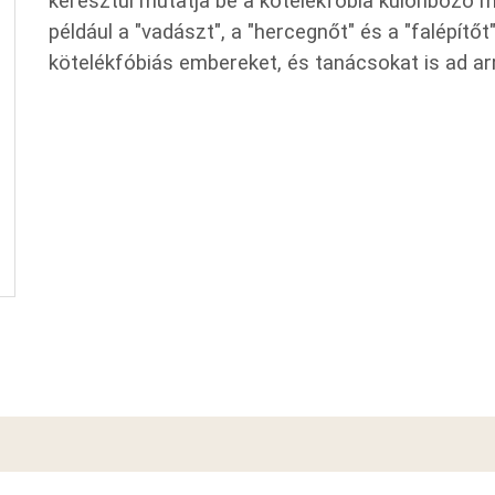
keresztül mutatja be a kötelékfóbia különböző me
például a "vadászt", a "hercegnőt" és a "falépítőt"
kötelékfóbiás embereket, és tanácsokat is ad ar