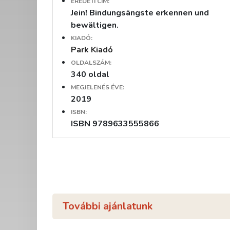
EREDETI CÍM:
Jein! Bindungsängste erkennen und
bewältigen.
KIADÓ:
Park Kiadó
OLDALSZÁM:
340 oldal
MEGJELENÉS ÉVE:
2019
ISBN:
ISBN 9789633555866
További ajánlatunk