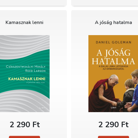
Kamasznak lenni
A jóság hatalma
2 290 Ft
2 290 Ft