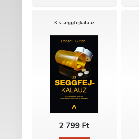
Kis seggfejkalauz
2 799 Ft