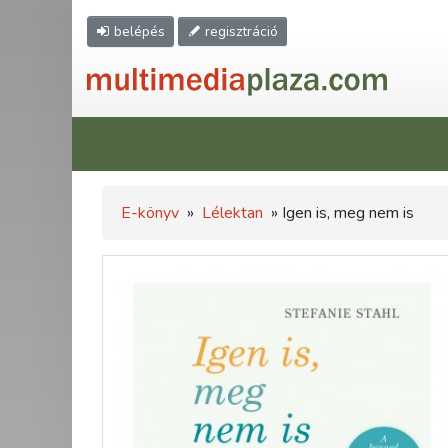
belépés
regisztráció
E-könyv
»
Lélektan
» Igen is, meg nem is