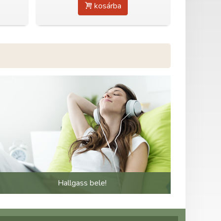
kosárba
Hallgass bele!