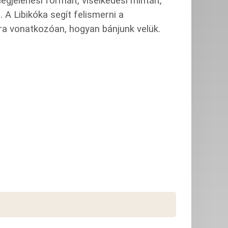
gjelenési formáit, viselkedési mintáit,
. A Libikóka segít felismerni a
ra vonatkozóan, hogyan bánjunk velük.