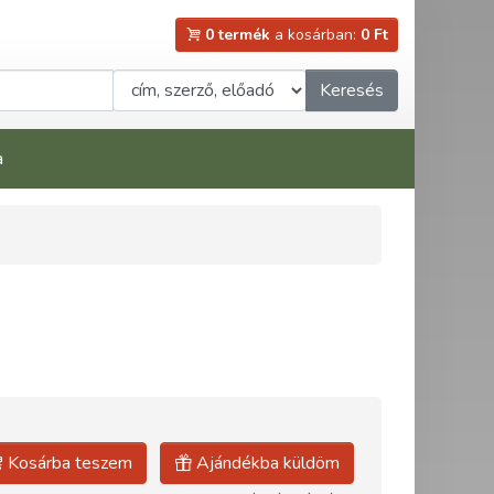
0 termék
a kosárban:
0 Ft
Keresés
a
Kosárba teszem
Ajándékba küldöm