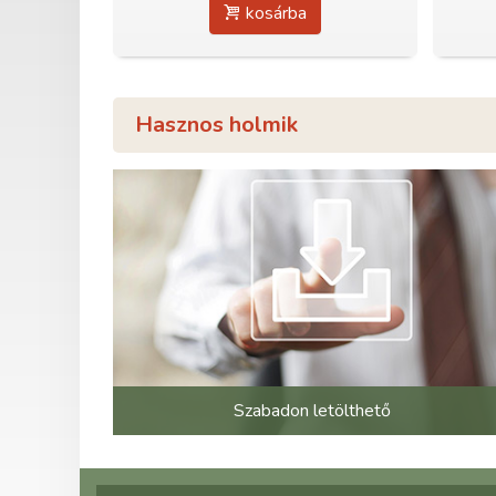
kosárba
Hasznos holmik
Szabadon letölthető