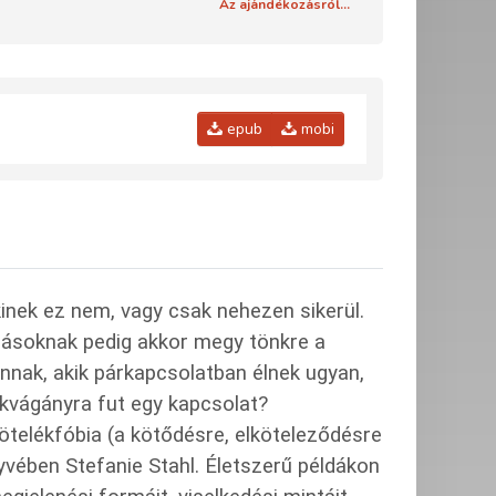
Az ajándékozásról...
epub
mobi
inek ez nem, vagy csak nehezen sikerül.
másoknak pedig akkor megy tönkre a
nnak, akik párkapcsolatban élnek ugyan,
kvágányra fut egy kapcsolat?
telékfóbia (a kötődésre, elköteleződésre
önyvében Stefanie Stahl. Életszerű példákon