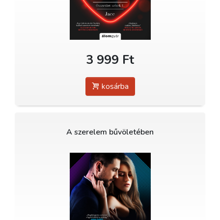
3 999 Ft
kosárba
A szerelem bűvöletében