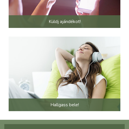
Küldj ajándékot!
Hallgass bele!