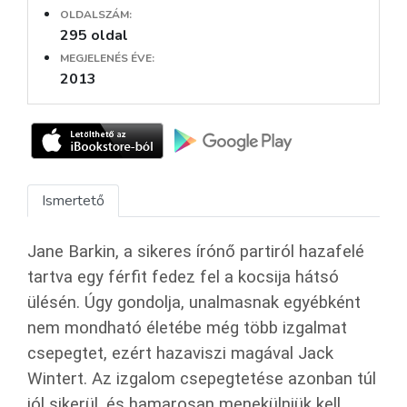
OLDALSZÁM:
295 oldal
MEGJELENÉS ÉVE:
2013
Ismertető
Jane Barkin, a sikeres írónő partiról hazafelé
tartva egy férfit fedez fel a kocsija hátsó
ülésén. Úgy gondolja, unalmasnak egyébként
nem mondható életébe még több izgalmat
csepegtet, ezért hazaviszi magával Jack
Wintert. Az izgalom csepegtetése azonban túl
jól sikerül, és hamarosan menekülniük kell,