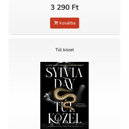
3 290 Ft
kosárba
Túl közel