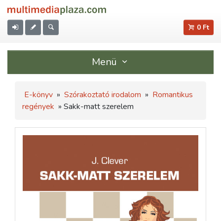
0 Ft
Menü
E-könyv
»
Szórakoztató irodalom
»
Romantikus
regények
» Sakk-matt szerelem