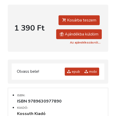
Kosárba teszem
1 390 Ft
Ajándékba küldöm
Az ajándékozásról...
Olvass bele!
epub
mobi
ISBN:
ISBN 9789630977890
KIADÓ:
Kossuth Kiadó