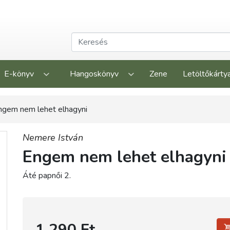
E-könyv
Hangoskönyv
Zene
Letöltőkárty
ngem nem lehet elhagyni
Nemere István
Engem nem lehet elhagyni
Áté papnői 2.
1 290 Ft