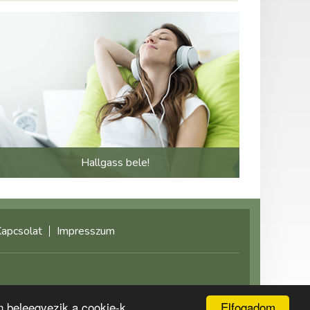
Hallgass bele!
apcsolat
Impresszum
©2021 multimediaplaza.com
Elfogadom
n beleegyezik a cookie-k