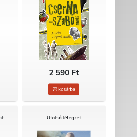
2 590 Ft
kosárba
at
Utolsó lélegzet