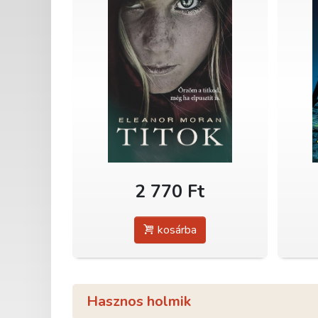
2 770 Ft
kosárba
Hasznos holmik