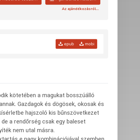
Az ajándékozásról...
epub
mobi
odik kötetében a magukat bosszúálló
vannak. Gazdagok és dögösek, okosak és
kísérletbe hajszoló kis bűnszövetkezet
, de a rendőrség csak egy baleset
íték nem utal másra.
toktartás e nagy kombinációjával szemben