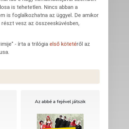
sa is tehetetlen. Nincs abban a
nem is foglalkozhatna az üggyel. De amikor
s részt vesz az összeesküvésben,
ije" - írta a trilógia
első köteté
ről az
usa.
Az abbé a fejével játszik