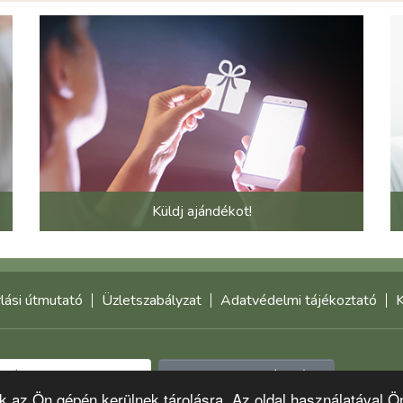
Küldj ajándékot!
lási útmutató
Üzletszabályzat
Adatvédelmi tájékoztató
K
Feliratkozom a hírlevélre
-k az Ön gépén kerülnek tárolásra. Az oldal használatával Ö