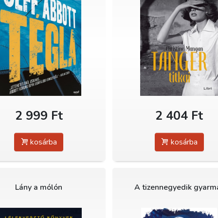
2 999 Ft
2 404 Ft
kosárba
kosárba
Lány a mólón
A tizennegyedik gyarm