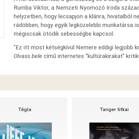
Rumba Viktor, a Nemzeti Nyomozó Iroda százado
helyzetben, hogy lecsapjon a klánra, hivatalból 
rádöbben, hogy egyik legközelebbi munkatársa i
mégiscsak ötödik sebességbe kapcsol.
"Ez itt most kétségkívül Nemere eddigi legjobb krim
Olvass bele
című internetes "kultúrakirakat" kritik
Tégla
Tanger titkai