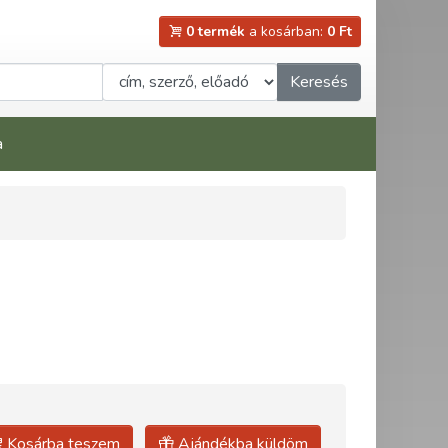
0 termék
a kosárban:
0 Ft
Keresés
a
Kosárba teszem
Ajándékba küldöm