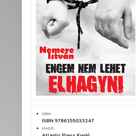
ISBN:
ISBN 9786155033247
KIADÓ:
Atlantic Press Kiadó