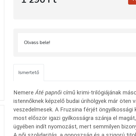
Olvass bele!
Ismertető
Nemere
Áté papnői
című krimi-trilógiájának más
istennőknek képzelő budai úrihölgyek már öten 
veszedelmesek. A Fruzsina férjét öngyilkossági 
most először igazi gyilkosságra szánja el magát
ügyében indít nyomozást, mert semmilyen bizony
A női szolidaritás, a gonoszság és a szigorú ti