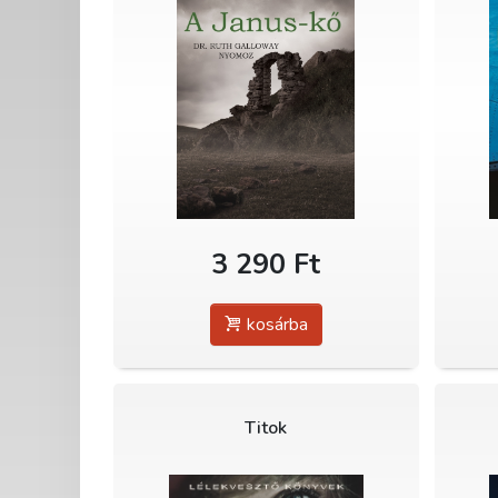
3 290 Ft
kosárba
Titok