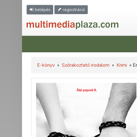
belépés
regisztráció
E-könyv
»
Szórakoztató irodalom
»
Krimi
» E