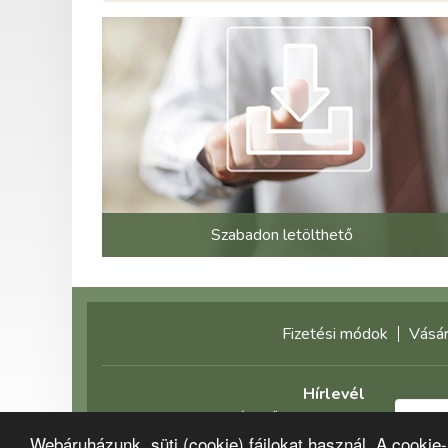
Szabadon letölthető
Fizetési módok
Vásár
Hírlevél
Feliratkozás előtt olvassa el
Webáruházunk, süti (cookie) fájlokat használ. A cookie
adatvédelmi tájékoztatónkat!