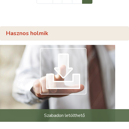
Hasznos holmik
Szabadon letölthető