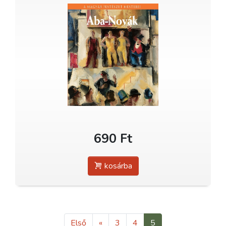
690 Ft
kosárba
Első
«
3
4
5