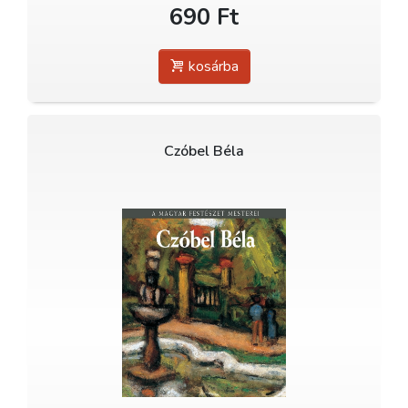
690 Ft
kosárba
Czóbel Béla