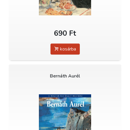
690 Ft
kosárba
Bernáth Aurél