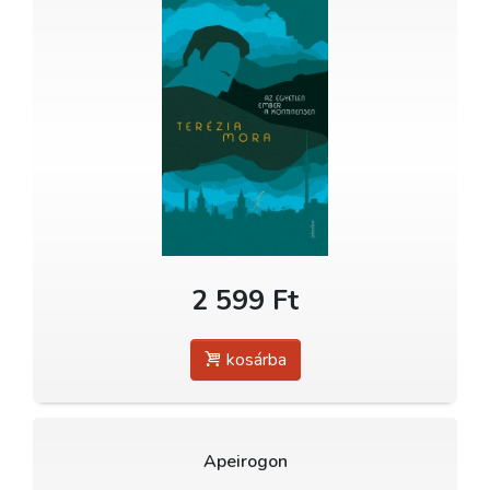
2 599 Ft
kosárba
Apeirogon