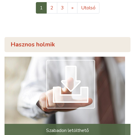
1
2
3
»
Utolsó
Hasznos holmik
Szabadon letölthető