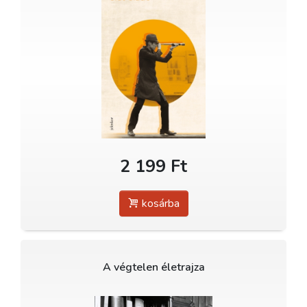
2 199 Ft
kosárba
A végtelen életrajza