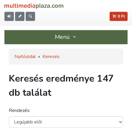
0 Ft
Menü
Nyitóoldal
»
Keresés
Keresés eredménye 147
db találat
Rendezés: