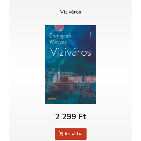
Víziváros
2 299 Ft
kosárba