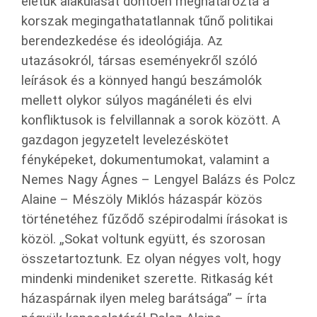
életük alakulását döntően meghatározta a
korszak megingathatatlannak tűnő politikai
berendezkedése és ideológiája. Az
utazásokról, társas eseményekről szóló
leírások és a könnyed hangú beszámolók
mellett olykor súlyos magánéleti és elvi
konfliktusok is felvillannak a sorok között. A
gazdagon jegyzetelt levelezéskötet
fényképeket, dokumentumokat, valamint a
Nemes Nagy Ágnes – Lengyel Balázs és Polcz
Alaine – Mészöly Miklós házaspár közös
történetéhez fűződő szépirodalmi írásokat is
közöl. „Sokat voltunk együtt, és szorosan
összetartoztunk. Ez olyan négyes volt, hogy
mindenki mindeniket szerette. Ritkaság két
házaspárnak ilyen meleg barátsága” – írta