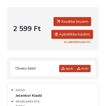
Kosárba teszem
2 599 Ft
Ajándékba küldöm
Az ajándékozásról...
Olvass bele!
epub
mobi
KIADÓ:
Jelenkor Kiadó
MEGJELENÉS ÉVE: