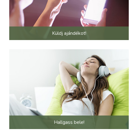
Küldj ajándékot!
Hallgass bele!