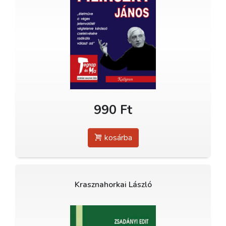
990 Ft
kosárba
Krasznahorkai László