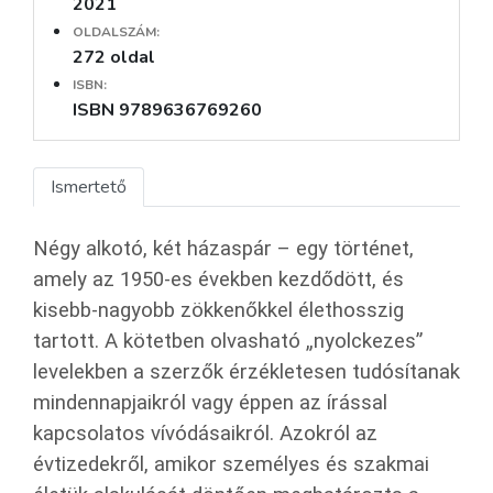
2021
OLDALSZÁM:
272 oldal
ISBN:
ISBN 9789636769260
Ismertető
Négy alkotó, két házaspár – egy történet,
amely az 1950-es években kezdődött, és
kisebb-nagyobb zökkenőkkel élethosszig
tartott. A kötetben olvasható „nyolckezes”
levelekben a szerzők érzékletesen tudósítanak
mindennapjaikról vagy éppen az írással
kapcsolatos vívódásaikról. Azokról az
évtizedekről, amikor személyes és szakmai