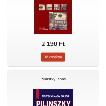
2 190 Ft
kosárba
Pilinszky János