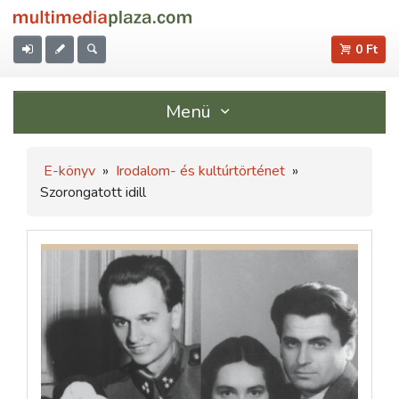
0 Ft
Menü
E-könyv
»
Irodalom- és kultúrtörténet
»
Szorongatott idill