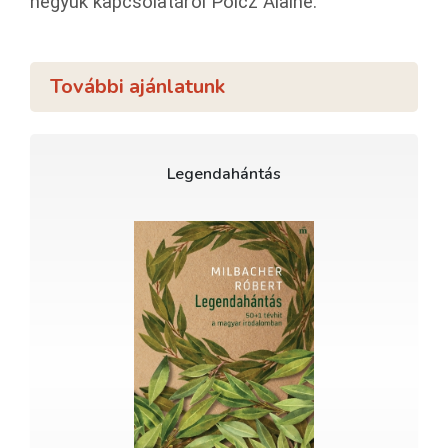
négyük kapcsolatáról Polcz Alaine.
További ajánlatunk
Legendahántás