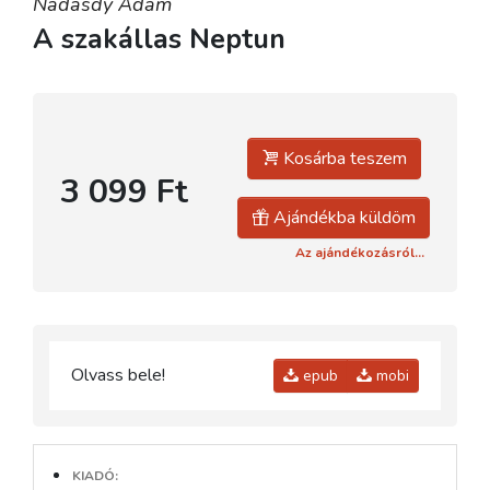
Nádasdy Ádám
A szakállas Neptun
Kosárba teszem
3 099 Ft
Ajándékba küldöm
Az ajándékozásról...
Olvass bele!
epub
mobi
KIADÓ: