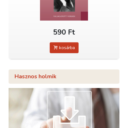
590 Ft
kosárba
Hasznos holmik