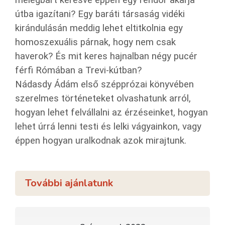
melegbárt keresve éppen egy rendőr akarja
útba igazítani? Egy baráti társaság vidéki
kirándulásán meddig lehet eltitkolnia egy
homoszexuális párnak, hogy nem csak
haverok? És mit keres hajnalban négy pucér
férfi Rómában a Trevi-kútban?
Nádasdy Ádám első szépprózai könyvében
szerelmes történeteket olvashatunk arról,
hogyan lehet felvállalni az érzéseinket, hogyan
lehet úrrá lenni testi és lelki vágyainkon, vagy
éppen hogyan uralkodnak azok mirajtunk.
További ajánlatunk