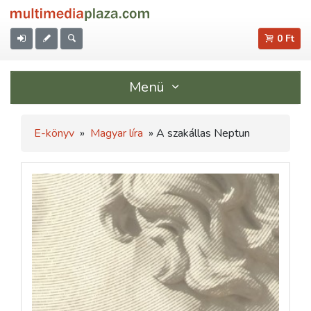
0 Ft
Menü
E-könyv
»
Magyar líra
» A szakállas Neptun