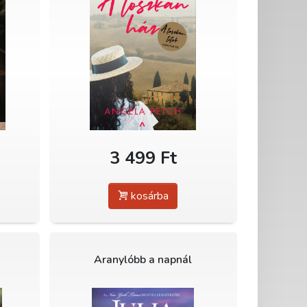
3 499 Ft
kosárba
Aranylóbb a napnál