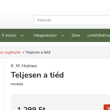
E-könyv
Hangoskönyv
Zene
Letöltőkárty
us regények
» Teljesen a tiéd
K. M. Holmes
Teljesen a tiéd
novella
1 299 Ft