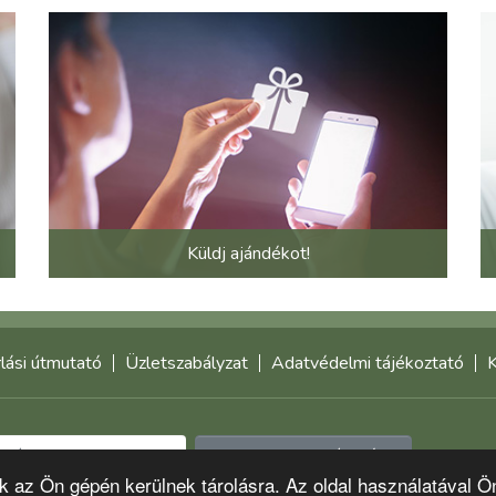
Küldj ajándékot!
lási útmutató
Üzletszabályzat
Adatvédelmi tájékoztató
K
Feliratkozom a hírlevélre
-k az Ön gépén kerülnek tárolásra. Az oldal használatával Ö