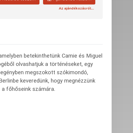
Az ajándékozásról...
 amelyben betekinthetünk Camie és Miguel
géből olvashatjuk a történéseket, egy
a regényben megszokott szókimondó,
Berlinbe keveredünk, hogy megnézzünk
t a főhőseink számára.