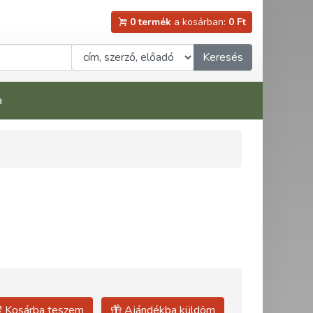
0 termék
a kosárban:
0 Ft
Keresés
a
Kosárba teszem
Ajándékba küldöm