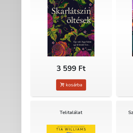
3 599 Ft
kosárba
Telitalálat
Sz