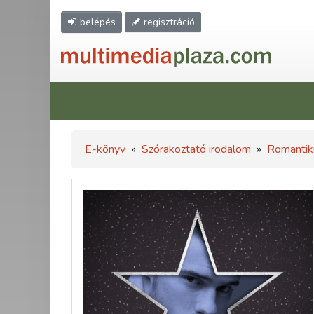
belépés
regisztráció
E-könyv
»
Szórakoztató irodalom
»
Romantik