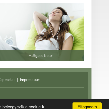
Hallgass bele!
apcsolat
Impresszum
©2021 multimediaplaza.com
Elfogadom
n beleegyezik a cookie-k