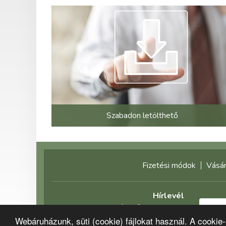
Szabadon letölthető
Fizetési módok
Vásár
Hírlevél
Feliratkozás előtt olvassa el
Webáruházunk, süti (cookie) fájlokat használ. A cookie
adatvédelmi tájékoztatónkat!