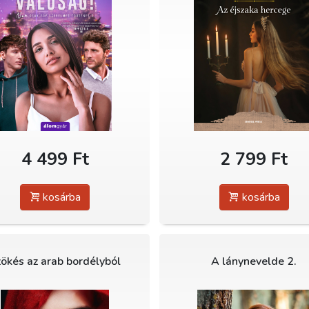
4 499 Ft
2 799 Ft
kosárba
kosárba
ökés az arab bordélyból
A lánynevelde 2.