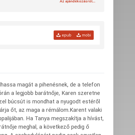
Az ajándékozásról...
epub
mobi
adhassa magát a pihenésnek, de a telefon
rán a legjobb barátnője, Karen szeretne
zzel búcsút is mondhat a nyugodt estéről
várja őt, az maga a rémálom.Karent valaki
palijában. Ha Tanya megszakítja a hívást,
barátnője meghal, a következő pedig ő