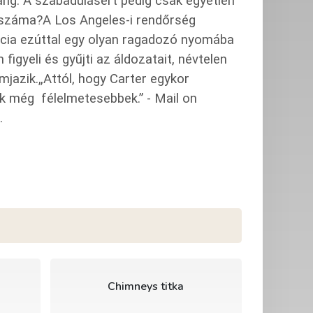
hang. A szabadulásért pedig csak egyetlen
nszáma?A Los Angeles-i rendőrség
cia ezúttal egy olyan ragadozó nyomába
igyeli és gyűjti az áldozatait, névtelen
mjazik.„Attól, hogy Carter egykor
k még félelmetesebbek.” - Mail on
.
Chimneys titka