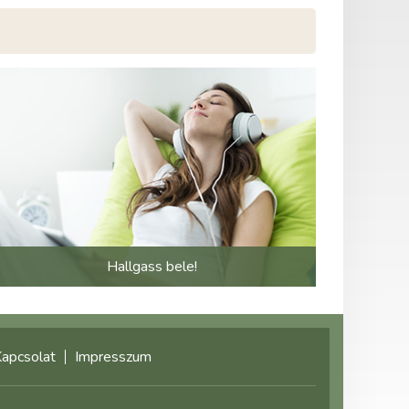
Hallgass bele!
apcsolat
Impresszum