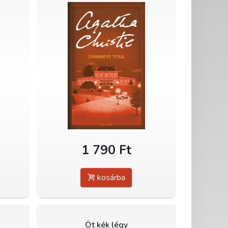
1 790 Ft
kosárba
Öt kék légy