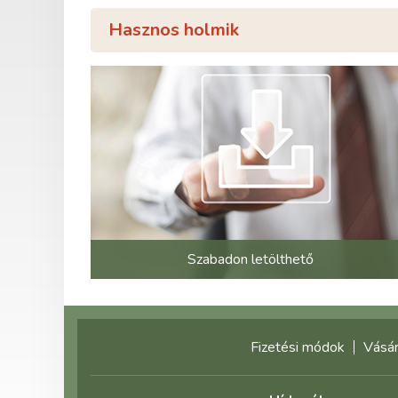
Hasznos holmik
Szabadon letölthető
Fizetési módok
Vásár