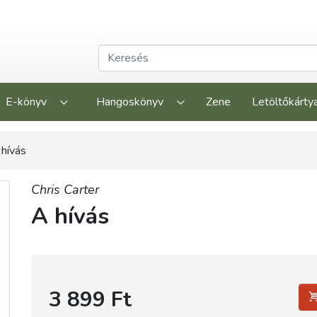
E-könyv
Hangoskönyv
Zene
Letöltőkárty
 hívás
Chris Carter
A hívás
3 899 Ft