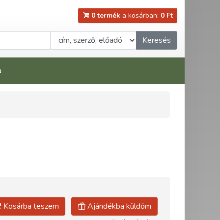
0 termék
a kosárban:
0 Ft
Keresés
a
Kosárba teszem
Ajándékba küldöm