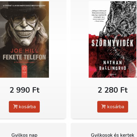
2 990 Ft
2 280 Ft
kosárba
kosárba
Gyilkos nap
Gyilkosok és kertek