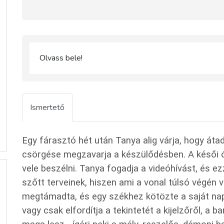
Olvass bele!
Ismertető
Egy fárasztó hét után Tanya alig várja, hogy át
csörgése megzavarja a készülődésben. A késői ó
vele beszélni. Tanya fogadja a videóhívást, és e
szőtt terveinek, hiszen ami a vonal túlsó végén 
megtámadta, és egy székhez kötözte a saját nap
vagy csak elfordítja a tekintetét a kijelzőről, a 