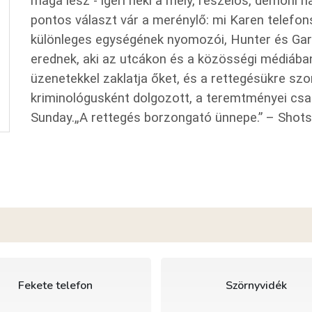
maga lesz - ígéri neki a mély, reszelős, démoni 
pontos választ vár a merénylő: mi Karen telefo
különleges egységének nyomozói, Hunter és Gar
erednek, aki az utcákon és a közösségi médiában f
üzenetekkel zaklatja őket, és a rettegésükre szo
kriminológusként dolgozott, a teremtményei csa
Sunday.„A rettegés borzongató ünnepe.” – Shots
Fekete telefon
Szörnyvidék