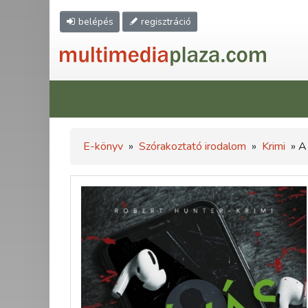
belépés
regisztráció
E-könyv
»
Szórakoztató irodalom
»
Krimi
» A