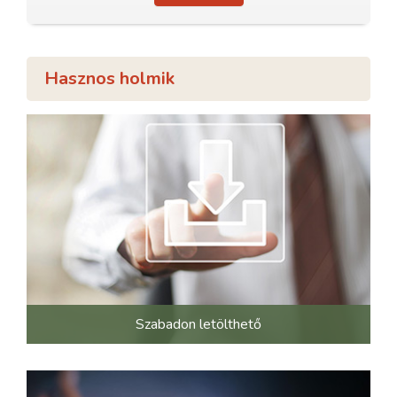
Hasznos holmik
Szabadon letölthető