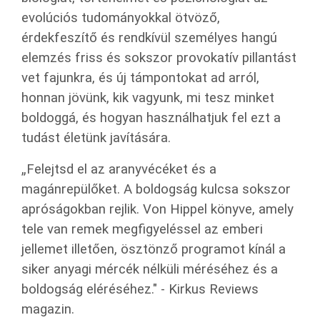
evolúciós tudományokkal ötvöző,
érdekfeszítő és rendkívül személyes hangú
elemzés friss és sokszor provokatív pillantást
vet fajunkra, és új támpontokat ad arról,
honnan jövünk, kik vagyunk, mi tesz minket
boldoggá, és hogyan használhatjuk fel ezt a
tudást életünk javítására.
„Felejtsd el az aranyvécéket és a
magánrepülőket. A boldogság kulcsa sokszor
apróságokban rejlik. Von Hippel könyve, amely
tele van remek megfigyeléssel az emberi
jellemet illetően, ösztönző programot kínál a
siker anyagi mércék nélküli méréséhez és a
boldogság eléréséhez." - Kirkus Reviews
magazin.