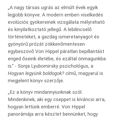
„A nagy társas ugrás az elmúlt évek egyik
legjobb könyve. A modern emberi viselkedés
evolúciós gyökereinek vizsgálata mélyreható
és kinyilatkoztató jellegű. A lebilincselő
történeteket, a gazdag ismeretanyagot és
gyönyörű prózát zökkenőmentesen
egybeszövő Von Hippel páratlan bepillantást
enged őseink életébe, és ezáltal önmagunkba
is." - Sonja Lyubomirsky pszichológus, a
Hogyan legyünk boldogok?
című, magyarul is
megjelent könyv szerzője.
„Ez a könyv mindannyiunknak szól.
Mindenkinek, aki egy cseppet is kíváncsi arra,
hogyan lettünk emberré. Von Hippel
panorámája arra késztet bennünket, hogy