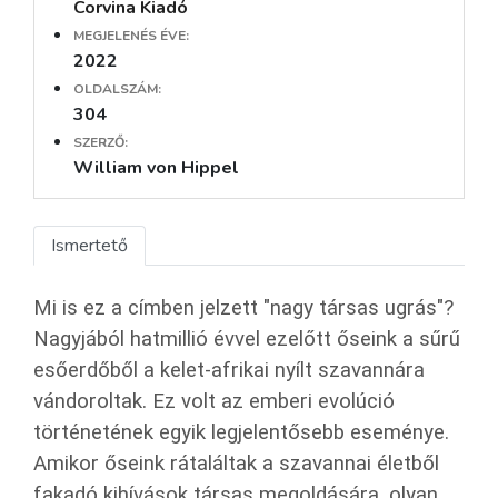
Corvina Kiadó
MEGJELENÉS ÉVE:
2022
OLDALSZÁM:
304
SZERZŐ:
William von Hippel
Ismertető
Mi is ez a címben jelzett "nagy társas ugrás"?
Nagyjából hatmillió évvel ezelőtt őseink a sűrű
esőerdőből a kelet-afrikai nyílt szavannára
vándoroltak. Ez volt az emberi evolúció
történetének egyik legjelentősebb eseménye.
Amikor őseink rátaláltak a szavannai életből
fakadó kihívások társas megoldására, olyan