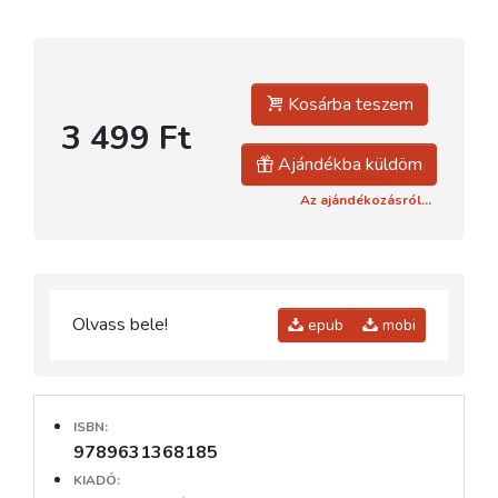
Kosárba teszem
3 499 Ft
Ajándékba küldöm
Az ajándékozásról...
Olvass bele!
epub
mobi
ISBN:
9789631368185
KIADÓ: