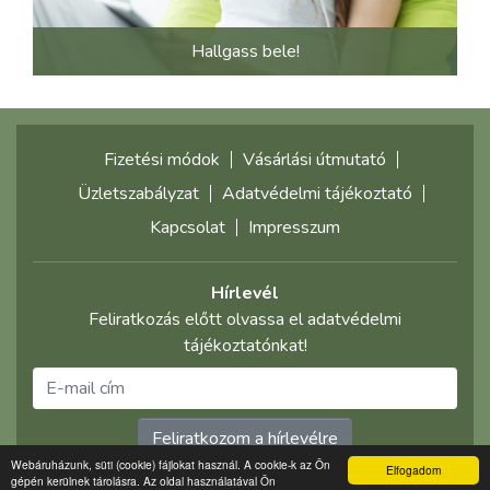
Hallgass bele!
Fizetési módok
Vásárlási útmutató
Üzletszabályzat
Adatvédelmi tájékoztató
Kapcsolat
Impresszum
Hírlevél
Feliratkozás előtt olvassa el adatvédelmi
tájékoztatónkat!
Feliratkozom a hírlevélre
Webáruházunk, süti (cookie) fájlokat használ. A cookie-k az Ön
Elfogadom
gépén kerülnek tárolásra. Az oldal használatával Ön
©2021 multimediaplaza.com