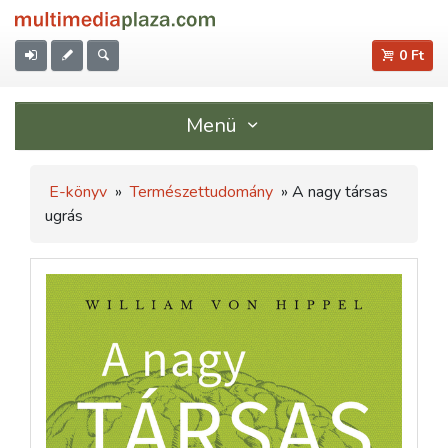
0 Ft
Menü
E-könyv
»
Természettudomány
» A nagy társas
ugrás