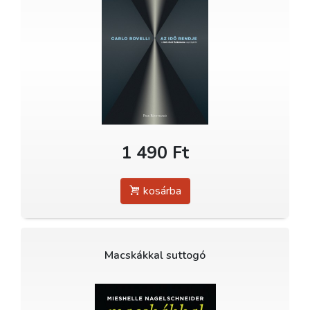
1 490 Ft
kosárba
Macskákkal suttogó