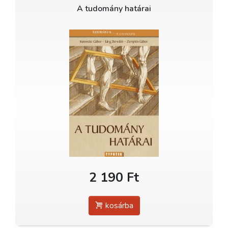
A tudomány határai
2 190 Ft
kosárba