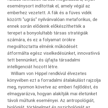
eseménysort indítottak el, amely végül az
emberhez vezetett. A fák és a füves vidék
közötti "ugrás" nyilvánvalóan metaforikus, de
ennek során elődeink előkészíthették a
terepet a bonyolultabb társas stratégiák
számára, és ez a folyamat örökre
megváltoztatta elménk működését:
átformálta egész viselkedésünket, innovatívvá
tett bennünket, és újfajta társadalmi
intelligenciát hozott létre.
William von Hippel rendkívül élvezetes
könyvében ezt a forradalmi átalakulást rajzolja
meg, nyomon követve az emberi fejlődést, és
elmagyarázva, hogyan alakítják mai életünket
távoli múltunk eseményei. Az antropológiát,
biológiát, történelmet és pszichológiát az