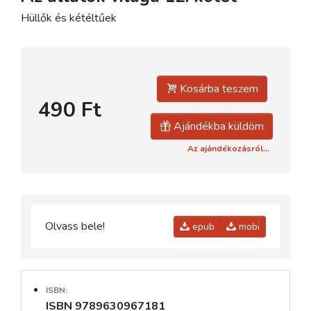
Hüllők és kétéltűek
Kosárba teszem
490 Ft
Ajándékba küldöm
Az ajándékozásról...
Olvass bele!
epub
mobi
ISBN:
ISBN 9789630967181