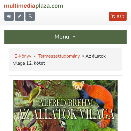
0 Ft
Menü
E-könyv
»
Természettudomány
» Az állatok
világa 12. kötet