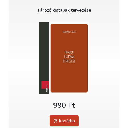
Tározó kistavak tervezése
990 Ft
kosárba