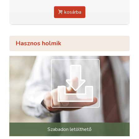
kosárba
Hasznos holmik
Szabadon letölthető