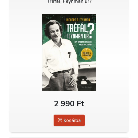
Tréfál, Feynman úr?
2 990 Ft
kosárba