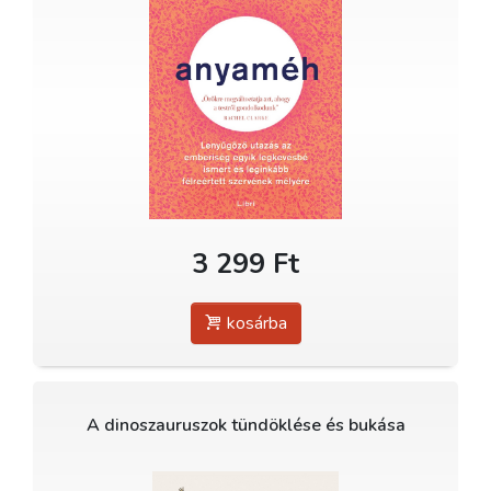
3 299 Ft
kosárba
A dinoszauruszok tündöklése és bukása