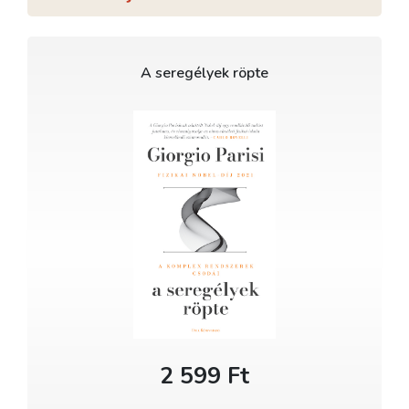
A seregélyek röpte
2 599 Ft