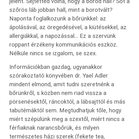
jelent. Sejtetted volna, hogy a bőröd hall? Sőt a
szőrös láb jobban hall, mint a borotvált?
Naponta foglalkozunk a bőrünkkel: az
ápolásával, az öregedésével, a kiütésekkel, az
allergiákkal, a napozással... Ez a szervünk
roppant érzékeny kommunikációs eszköz.
Nélküle nincs se izgalom, se szex.
Információkban gazdag, ugyanakkor
szórakoztató könyvében dr. Yael Adler
mindent elmond, amit tudni szeretnénk a
bőrünkről, s közben nem riad vissza a
pörsenésektől, ráncoktól, a lábsajttól és más
tabutémáktól sem. Megtudhatjuk tőle, hogy
miért szépülünk meg a szextől, miért nincs a
férfiaknak narancsbőrük, és milyen
természetes házi szerek (fekete tea,