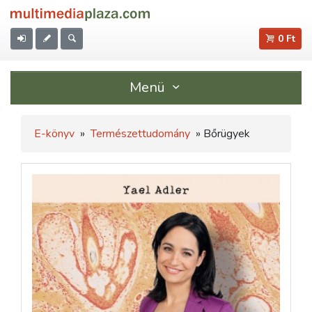
0 Ft
Menü
E-könyv
»
Természettudomány
» Bőrügyek