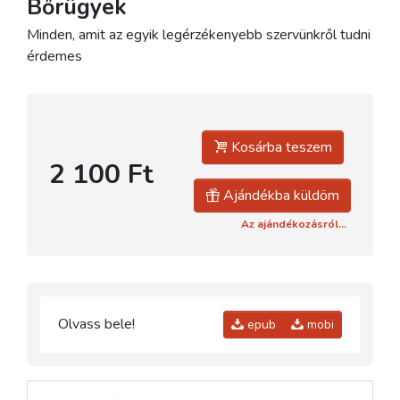
Bőrügyek
Minden, amit az egyik legérzékenyebb szervünkről tudni
érdemes
Kosárba teszem
2 100 Ft
Ajándékba küldöm
Az ajándékozásról...
Olvass bele!
epub
mobi