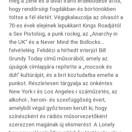
meg a zene és a divat iránti érdeklődése attól,
hogy rendőrségi fogdákban és börtönökben
töltse a fél életét. Végigkalauzolja az olvasót a
70-es évek elejének lepukkant Kings Roadjától
a Sex Pistolsig, a punk rockig, az „Anarchy in
the UK” és a Never Mind the Bollocks…
felvételéig. Felidézi a hírhedt interjút Bill
Grundy Today című műsorából, amely az
újságok címlapjára repítette a „mocsok és
düh” kultúráját, és a brit köztudatba emelte a
punkot. Részletesen tárgyalja az önkéntes
New York-i és Los Angeles-i száműzetés, az
alkohol-, heroin- és szexfüggőség éveit,
amelyből végül győztesen került ki, hogy
színészként és rádiós műsorvezetőként
szerezzen magának új elismerést. A Lonely