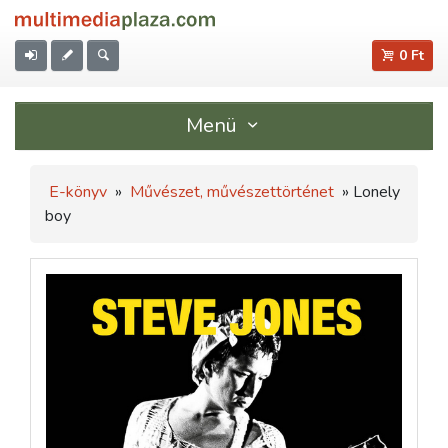
0 Ft
Menü
E-könyv
»
Művészet, művészettörténet
» Lonely
boy