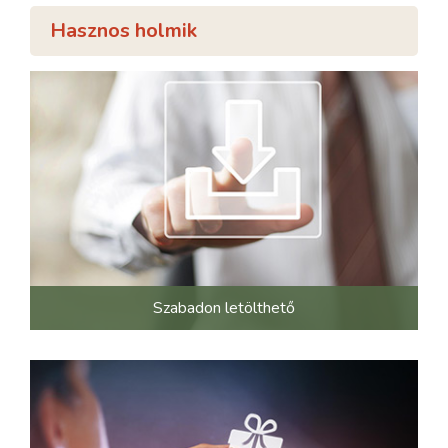
Hasznos holmik
Szabadon letölthető