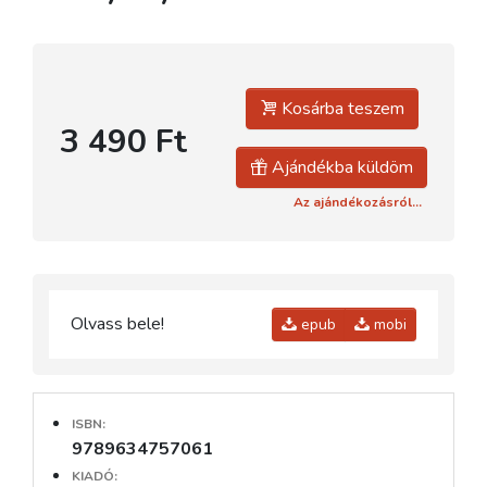
Kosárba teszem
3 490 Ft
Ajándékba küldöm
Az ajándékozásról...
Olvass bele!
epub
mobi
ISBN:
9789634757061
KIADÓ: