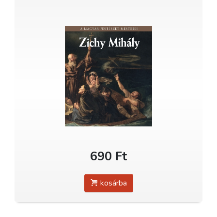
690 Ft
kosárba