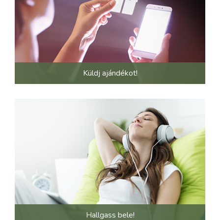
Küldj ajándékot!
Hallgass bele!