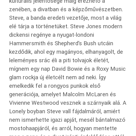
kulturális jelentősége máig érezhető a
zenében, a divatban és a képzőművészetben.
Steve, a banda eredeti vezetője, most a világ
elé tárja a történetüket. Steve Jones modern
dickensi regénye a nyugat-londoni
Hammersmith és Shepherd’s Bush utcáin
kezdődik, ahol egy magányos, elhanyagolt, de
leleményes srác éli a piti tolvajok életét,
mígnem egy nap David Bowie és a Roxy Music
glam rockja új életcélt nem ad neki. Így
emelkedik fel a rongyos punkok első
generációja, amelyet Malcolm McLaren és
Vivienne Westwood vesznek a szárnyaik alá. A
Lonely boyban Steve vall fájdalmáról, amiért
nem ismerhette igazi apját, mesél bántalmazó
mostohaapjáról, és arról, hogyan mentette