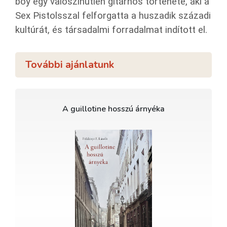
boy egy valószínűtlen gitárhős története, aki a
Sex Pistolsszal felforgatta a huszadik századi
kultúrát, és társadalmi forradalmat indított el.
További ajánlatunk
A guillotine hosszú árnyéka