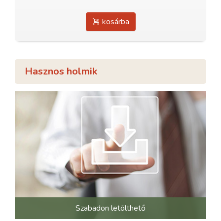
kosárba
Hasznos holmik
Szabadon letölthető