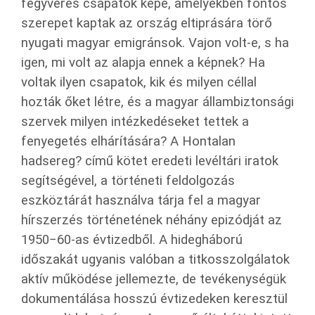
fegyveres csapatok képe, amelyekben fontos
szerepet kaptak az ország eltiprására törő
nyugati magyar emigránsok. Vajon volt-e, s ha
igen, mi volt az alapja ennek a képnek? Ha
voltak ilyen csapatok, kik és milyen céllal
hozták őket létre, és a magyar állambiztonsági
szervek milyen intézkedéseket tettek a
fenyegetés elhárítására? A Hontalan
hadsereg? című kötet eredeti levéltári iratok
segítségével, a történeti feldolgozás
eszköztárát használva tárja fel a magyar
hírszerzés történetének néhány epizódját az
1950−60-as évtizedből. A hidegháború
időszakát ugyanis valóban a titkosszolgálatok
aktív működése jellemezte, de tevékenységük
dokumentálása hosszú évtizedeken keresztül