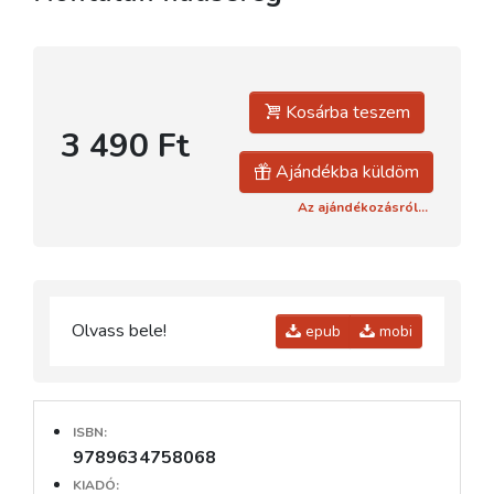
Kosárba teszem
3 490 Ft
Ajándékba küldöm
Az ajándékozásról...
Olvass bele!
epub
mobi
ISBN:
9789634758068
KIADÓ: