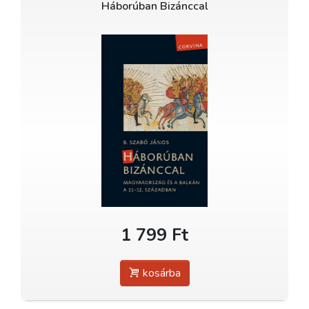
Háborúban Bizánccal
1 799 Ft
kosárba