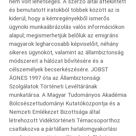
nem volt lehetséges. A szerző által áttekintett
és bemutatott iratokból többek között az is
kiderül, hogy a kémregényekből ismerős
ügynöki munkaábrázolás valós információkon
alapul; megismerhetjük belőlük az emigráns
magyarok legharcosabb képviselőit, néhány
sikeres ügynököt, valamint az állambiztonság
módszereit a hálózat bővítésére és a
célszemélyek becserkészésére. JOBST
ÁGNES 1997 óta az Állambiztonsági
Szolgálatok Történeti Levéltárának
munkatársa. A Magyar Tudományos Akadémia
Bölcsészettudományi Kutatóközpontja és a
Nemzeti Emlékezet Bizottsága által
létrehozott Vidéktörténeti Témacsoporthoz
csatlakozva a pártállam hatalomgyakorlási