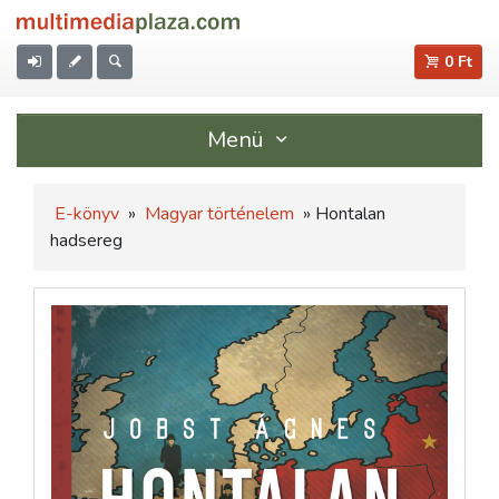
0 Ft
Menü
E-könyv
»
Magyar történelem
» Hontalan
hadsereg