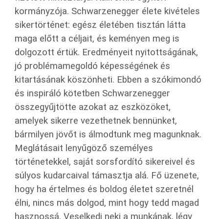
kormányzója. Schwarzenegger élete kivételes
sikertörténet: egész életében tisztán látta
maga előtt a céljait, és keményen meg is
dolgozott értük. Eredményeit nyitottságának,
jó problémamegoldó képességének és
kitartásának köszönheti. Ebben a szókimondó
és inspiráló kötetben Schwarzenegger
összegyűjtötte azokat az eszközöket,
amelyek sikerre vezethetnek bennünket,
bármilyen jövőt is álmodtunk meg magunknak.
Meglátásait lenyűgöző személyes
történetekkel, saját sorsfordító sikereivel és
súlyos kudarcaival támasztja alá. Fő üzenete,
hogy ha értelmes és boldog életet szeretnél
élni, nincs más dolgod, mint hogy tedd magad
hasznossá. Veselkedj neki a munkának, légy