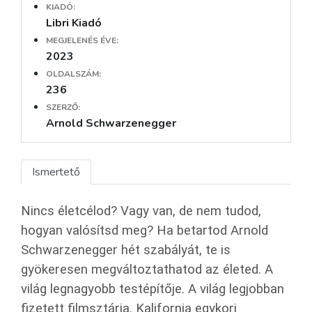
KIADÓ:
Libri Kiadó
MEGJELENÉS ÉVE:
2023
OLDALSZÁM:
236
SZERZŐ:
Arnold Schwarzenegger
Ismertető
Nincs életcélod? Vagy van, de nem tudod,
hogyan valósítsd meg? Ha betartod Arnold
Schwarzenegger hét szabályát, te is
gyökeresen megváltoztathatod az életed. A
világ legnagyobb testépítője. A világ legjobban
fizetett filmsztárja. Kalifornia egykori