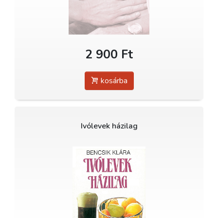
2 900 Ft
kosárba
Ivólevek házilag