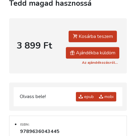
Tedd magad hasznossá
Kosárba teszem
3 899 Ft
Ajándékba küldöm
Az ajándékozásról...
Olvass bele!
epub
mobi
ISBN:
9789636043445