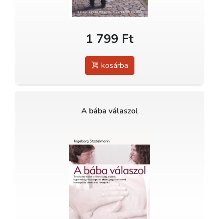
1 799 Ft
kosárba
A bába válaszol