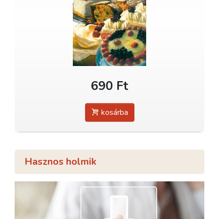
690 Ft
kosárba
Hasznos holmik