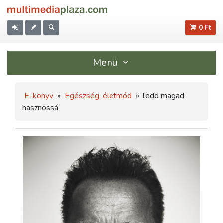
0 Ft
Menü
E-könyv
»
Egészség, életmód
» Tedd magad
hasznossá