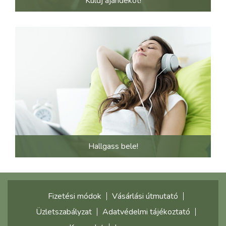
Küldj ajándékot!
Hallgass bele!
Fizetési módok
Vásárlási útmutató
Üzletszabályzat
Adatvédelmi tájékoztató