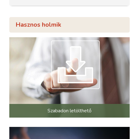
Hasznos holmik
Szabadon letölthető