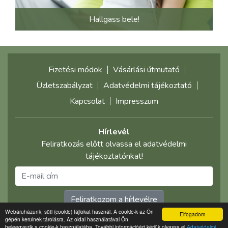
Hallgass bele!
Fizetési módok
Vásárlási útmutató
Üzletszabályzat
Adatvédelmi tájékoztató
Kapcsolat
Impresszum
Hírlevél
Feliratkozás előtt olvassa el adatvédelmi
tájékoztatónkat!
Feliratkozom a hírlevélre
Webáruházunk, süti (cookie) fájlokat használ. A cookie-k az Ön
Elfogadom
gépén kerülnek tárolásra. Az oldal használatával Ön
©2021 multimediaplaza.com
beleegyezik a cookie-k használatába. További információért kérjük olvassa el
Adatvédelmi