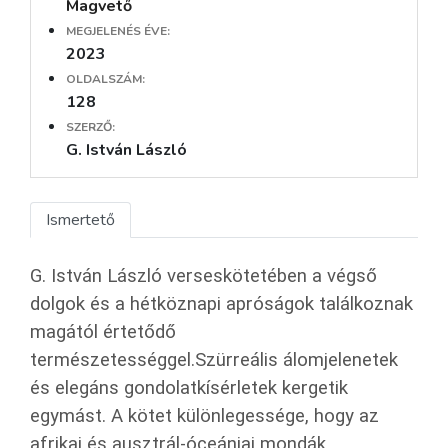
Magvető
MEGJELENÉS ÉVE:
2023
OLDALSZÁM:
128
SZERZŐ:
G. István László
Ismertető
G. István László verseskötetében a végső
dolgok és a hétköznapi apróságok találkoznak
magától értetődő
természetességgel.Szürreális álomjelenetek
és elegáns gondolatkísérletek kergetik
egymást. A kötet különlegessége, hogy az
afrikai és ausztrál-óceániai mondák