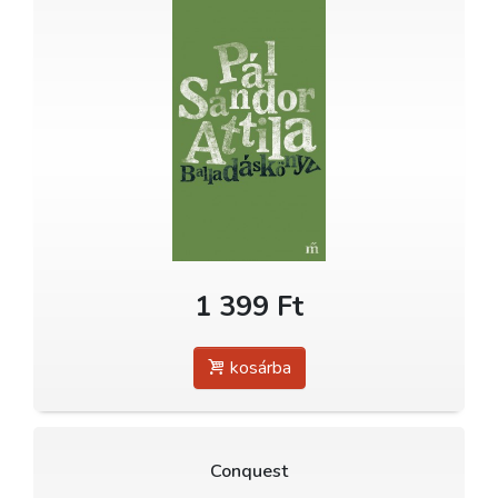
1 399 Ft
kosárba
Conquest