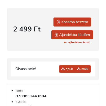
Kosárba teszem
2 499 Ft
Ajándékba küldöm
Az ajándékozásról...
Olvass bele!
epub
mobi
ISBN:
9789631443684
KIADÓ: