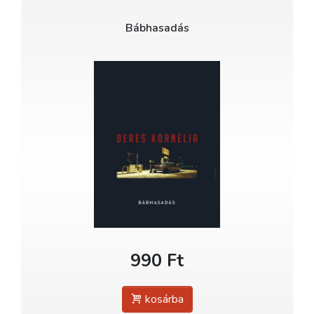
Bábhasadás
990 Ft
kosárba