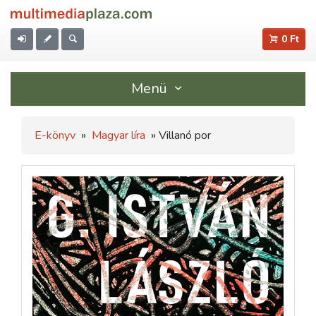
0 Ft
Menü
E-könyv
»
Magyar líra
» Villanó por