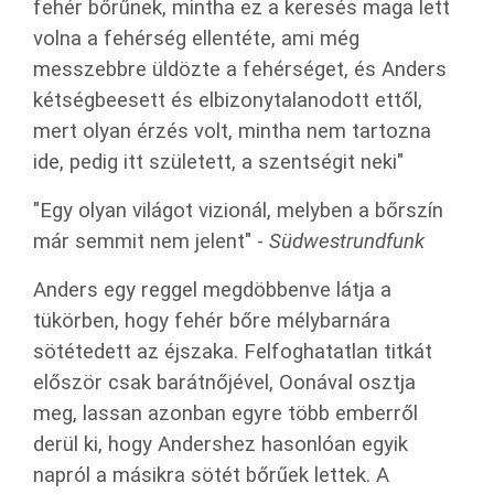
fehér bőrűnek, mintha ez a keresés maga lett
volna a fehérség ellentéte, ami még
messzebbre üldözte a fehérséget, és Anders
kétségbeesett és elbizonytalanodott ettől,
mert olyan érzés volt, mintha nem tartozna
ide, pedig itt született, a szentségit neki"
"Egy olyan világot vizionál, melyben a bőrszín
már semmit nem jelent" -
Südwestrundfunk
Anders egy reggel megdöbbenve látja a
tükörben, hogy fehér bőre mélybarnára
sötétedett az éjszaka. Felfoghatatlan titkát
először csak barátnőjével, Oonával osztja
meg, lassan azonban egyre több emberről
derül ki, hogy Andershez hasonlóan egyik
napról a másikra sötét bőrűek lettek. A