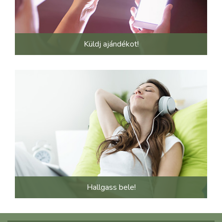
Küldj ajándékot!
Hallgass bele!