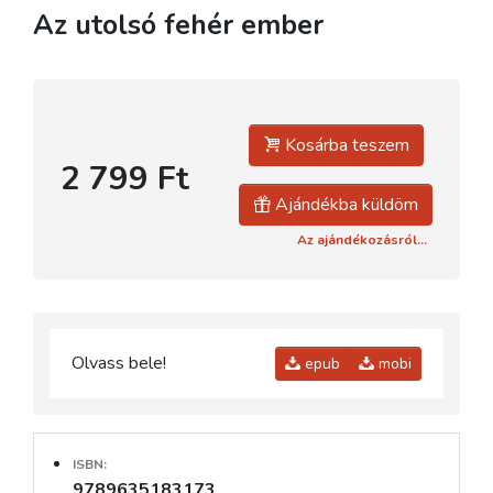
Az utolsó fehér ember
Kosárba teszem
2 799 Ft
Ajándékba küldöm
Az ajándékozásról...
Olvass bele!
epub
mobi
ISBN:
9789635183173