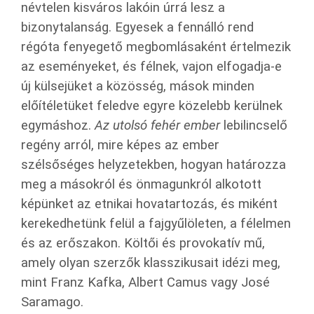
névtelen kisváros lakóin úrrá lesz a
bizonytalanság. Egyesek a fennálló rend
régóta fenyegető megbomlásaként értelmezik
az eseményeket, és félnek, vajon elfogadja-e
új külsejüket a közösség, mások minden
előítéletüket feledve egyre közelebb kerülnek
egymáshoz.
Az utolsó fehér ember
lebilincselő
regény arról, mire képes az ember
szélsőséges helyzetekben, hogyan határozza
meg a másokról és önmagunkról alkotott
képünket az etnikai hovatartozás, és miként
kerekedhetünk felül a fajgyűlöleten, a félelmen
és az erőszakon. Költői és provokatív mű,
amely olyan szerzők klasszikusait idézi meg,
mint Franz Kafka, Albert Camus vagy José
Saramago.