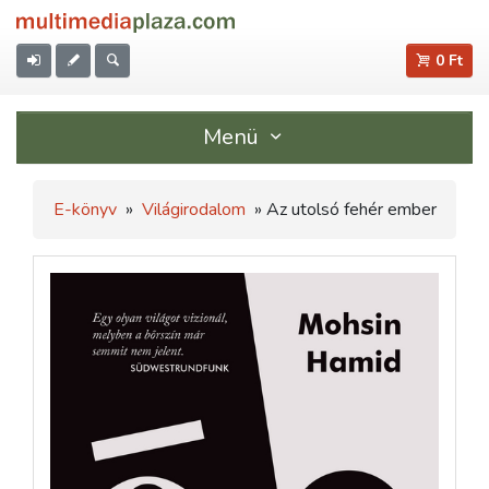
0 Ft
Menü
E-könyv
»
Világirodalom
» Az utolsó fehér ember