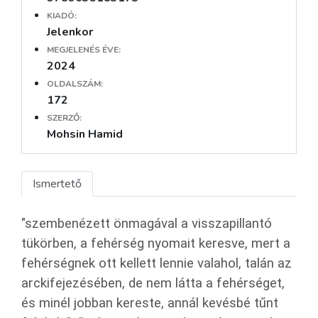
KIADÓ:
Jelenkor
MEGJELENÉS ÉVE:
2024
OLDALSZÁM:
172
SZERZŐ:
Mohsin Hamid
Ismertető
"szembenézett önmagával a visszapillantó
tükörben, a fehérség nyomait keresve, mert a
fehérségnek ott kellett lennie valahol, talán az
arckifejezésében, de nem látta a fehérséget,
és minél jobban kereste, annál kevésbé tűnt