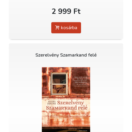
2 999 Ft
kosárba
Szerelvény Szamarkand felé