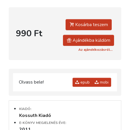
Kosárba teszem
990 Ft
Ajándékba küldöm
Az ajándékozásról...
Olvass bele!
epub
mobi
KIADÓ:
Kossuth Kiadó
E-KÖNYV MEGJELENÉS ÉVE:
2011