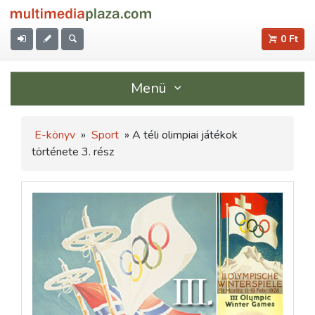
0 Ft
Menü
E-könyv
»
Sport
» A téli olimpiai játékok
története 3. rész