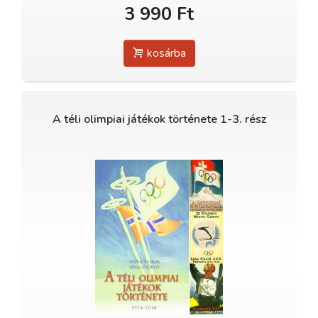
3 990 Ft
kosárba
A téli olimpiai játékok története 1-3. rész