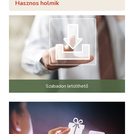
Hasznos holmik
Szabadon letölthető