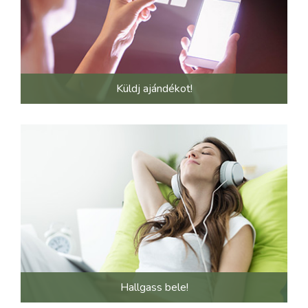
Küldj ajándékot!
Hallgass bele!