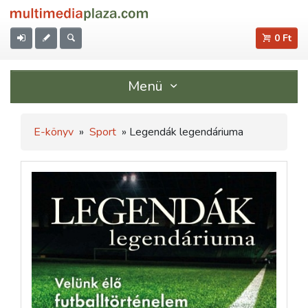
0 Ft
Menü
E-könyv
»
Sport
» Legendák legendáriuma