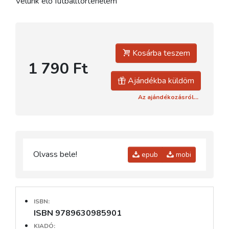
Velünk elő futballtörténelem
Kosárba teszem
1 790 Ft
Ajándékba küldöm
Az ajándékozásról...
Olvass bele!
epub
mobi
ISBN:
ISBN 9789630985901
KIADÓ: