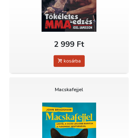
2 999 Ft
kosárba
Macskafejjel