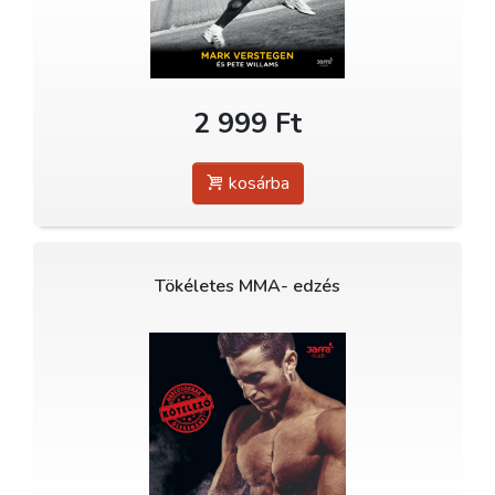
2 999 Ft
kosárba
Tökéletes MMA- edzés