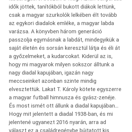
idők jöttek, tanítókból bukott diákok lettünk,
csak a magyar szurkolók lelkében élt tovább
az egykori diadalok emléke, a magyar labda
varázsa. A könyvben három generáció
passzolja egymásnak a labdát, mindegyikük a
saját életén és sorsán keresztül látja és éli át
a győzelmeket, a kudarcokat. Kiderül az is,
hogy mi magyarok milyen sokszor álltunk a
nagy diadal kapujában, igazán nagy
meccseinket azonban szinte mindig
elvesztettük. Lakat T. Károly kötete egyszerre
a magyar futball himnusza és gyász-zenéje.
És most ismét ott állunk a diadal kapujában...
Hogy mit jelentett a diadal 1938-ban, és mi
jelentené ugyanezt 2016 nyarán, arra ad
választ ez a családregénybe bújtatott kis