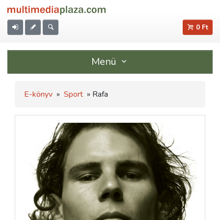
0 Ft
Menü
E-könyv
»
Sport
» Rafa