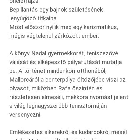
önéletrajza.
Bepillantás egy bajnok születésének
lenyűgöző titkaiba.
Most először nyílik meg egy karizmatikus,
mégis végtelenül zárkózott ember.
A könyv Nadal gyermekkorát, teniszezővé
válását és elképesztő pályafutását mutatja
be. A történet mindenkori otthonából,
Mallorcáról a centerpálya öltözőjébe viszi az
olvasót, miközben Rafa őszintén és
részletesen elmeséli, mekkora nyomást jelent
a világ legnagyszerűbb tenisztornáján
versenyezni.
Emlékezetes sikerekről és kudarcokról mesél