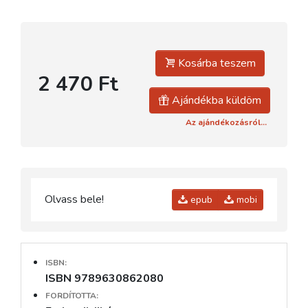
Kosárba teszem
2 470 Ft
Ajándékba küldöm
Az ajándékozásról...
Olvass bele!
epub
mobi
ISBN:
ISBN 9789630862080
FORDÍTOTTA: