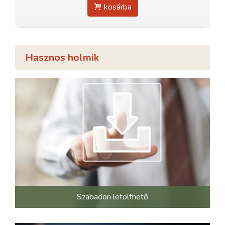
kosárba
Hasznos holmik
Szabadon letölthető