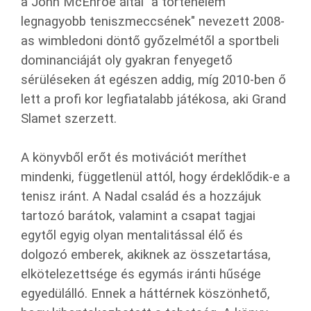
a John McEnroe által "a történelem
legnagyobb teniszmeccsének" nevezett 2008-
as wimbledoni döntő győzelmétől a sportbeli
dominanciáját oly gyakran fenyegető
sérüléseken át egészen addig, míg 2010-ben ő
lett a profi kor legfiatalabb játékosa, aki Grand
Slamet szerzett.
A könyvből erőt és motivációt meríthet
mindenki, függetlenül attól, hogy érdeklődik-e a
tenisz iránt. A Nadal család és a hozzájuk
tartozó barátok, valamint a csapat tagjai
egytől egyig olyan mentalitással élő és
dolgozó emberek, akiknek az összetartása,
elkötelezettsége és egymás iránti hűsége
egyedülálló. Ennek a háttérnek köszönhető,