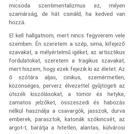
micsoda szentimentalizmus ez, milyen
szamárság, de hát csináld, ha kedved van
hozzá.
El kell hallgatnom, mert nincs fegyverem vele
szemben. Én szeretem a szép, sima, kifejező
szavakat, a mélyértelmű igéket, az artisztikus
fordulatokat, szeretem a tragikus szavakat,
mert hiszem, hogy ezek fejezik ki az életet. Az
ő szótára aljas, cinikus, szemérmetlen,
közönséges, perverz élvezettel gyűjtögeti az
útszéli kiszólásokat, a tömör és hetyke,
zamatos jelzőket, összeszedi és habozás
nélkül használja a csavargók, jasszok, durva
emberek, parasztok, katonák szókincsét, az
argot-t, barátja a hitetlen, alantas, külvárosi