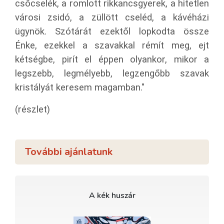
csőcselék, a romlott rikkancsgyerek, a hitetlen
városi zsidó, a züllött cseléd, a kávéházi
ügynök. Szótárát ezektől lopkodta össze
Énke, ezekkel a szavakkal rémít meg, ejt
kétségbe, pirít el éppen olyankor, mikor a
legszebb, legmélyebb, legzengőbb szavak
kristályát keresem magamban."
(részlet)
További ajánlatunk
A kék huszár