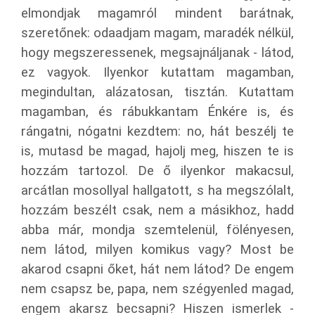
elmondjak magamról mindent barátnak,
szeretőnek: odaadjam magam, maradék nélkül,
hogy megszeressenek, megsajnáljanak - látod,
ez vagyok. Ilyenkor kutattam magamban,
megindultan, alázatosan, tisztán. Kutattam
magamban, és rábukkantam Énkére is, és
rángatni, nógatni kezdtem: no, hát beszélj te
is, mutasd be magad, hajolj meg, hiszen te is
hozzám tartozol. De ő ilyenkor makacsul,
arcátlan mosollyal hallgatott, s ha megszólalt,
hozzám beszélt csak, nem a másikhoz, hadd
abba már, mondja szemtelenül, fölényesen,
nem látod, milyen komikus vagy? Most be
akarod csapni őket, hát nem látod? De engem
nem csapsz be, papa, nem szégyenled magad,
engem akarsz becsapni? Hiszen ismerlek -