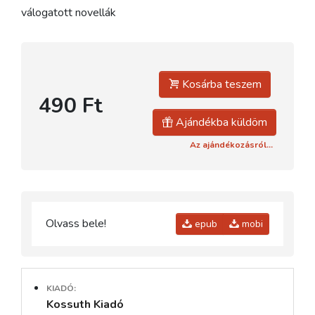
válogatott novellák
Kosárba teszem
490 Ft
Ajándékba küldöm
Az ajándékozásról...
Olvass bele!
epub
mobi
KIADÓ:
Kossuth Kiadó