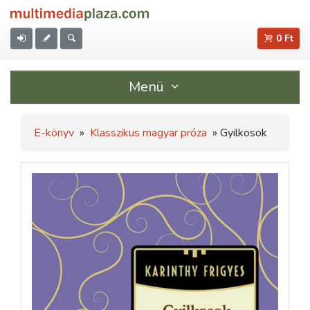
0 Ft
Menü
E-könyv
»
Klasszikus magyar próza
» Gyilkosok