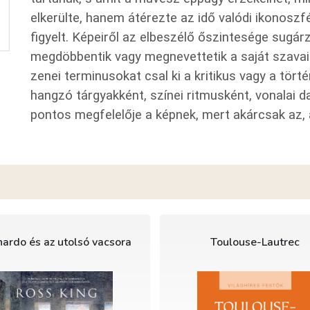
elkerülte, hanem átérezte az idő valódi ikonosz
figyelt. Képeiről az elbeszélő őszintesége sugárzi
megdöbbentik vagy megnevettetik a saját szavai
zenei terminusokat csal ki a kritikus vagy a tört
hangzó tárgyakként, színei ritmusként, vonalai d
pontos megfelelője a képnek, mert akárcsak az, 
ardo és az utolsó vacsora
Toulouse-Lautrec