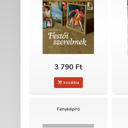
3 790 Ft
kosárba
Fényképíró