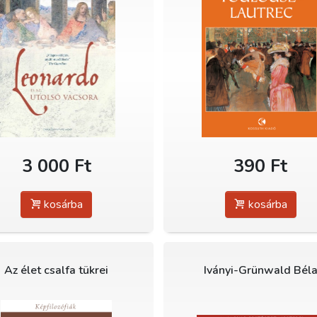
3 000 Ft
390 Ft
kosárba
kosárba
Az élet csalfa tükrei
Iványi-Grünwald Bél