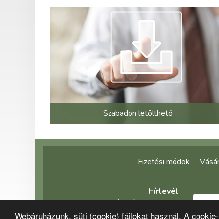
Szabadon letölthető
Fizetési módok
Vásár
Hírlevél
Feliratkozás előtt olvassa el
Webáruházunk, süti (cookie) fájlokat használ. A cookie
adatvédelmi tájékoztatónkat!