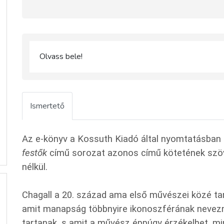
Olvass bele!
Ismertető
Az e-könyv a Kossuth Kiadó által nyomtatásban
festők
című sorozat azonos című kötetének szöve
nélkül.
Chagall a 20. század ama első művészei közé tart
amit manapság többnyire ikonoszférának nevezn
tartanak, s amit a művész éppúgy érzékelhet, mint