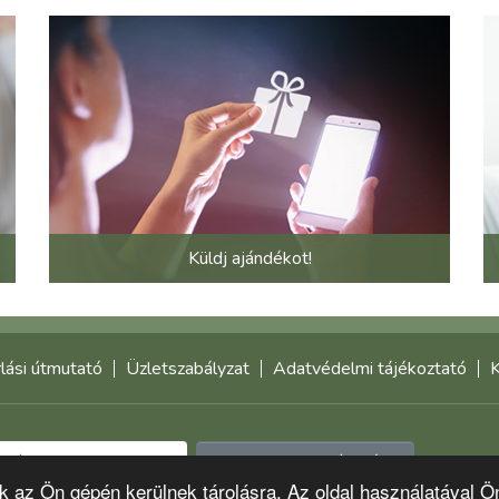
Küldj ajándékot!
lási útmutató
Üzletszabályzat
Adatvédelmi tájékoztató
K
Feliratkozom a hírlevélre
-k az Ön gépén kerülnek tárolásra. Az oldal használatával Ö