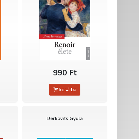
990 Ft
kosárba
a
Derkovits Gyula