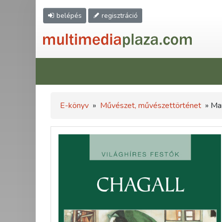
belépés
regisztráció
E-könyv
»
Művészet, művészettörténet
» Mar