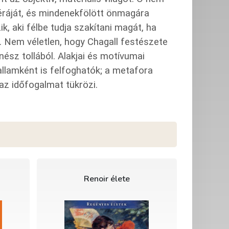
féráját, és mindenekfölött önmagára
k, aki félbe tudja szakítani magát, ha
. Nem véletlen, hogy Chagall festészete
énész tollából. Alakjai és motívumai
allamként is felfoghatók; a metafora
az időfogalmat tükrözi.
Renoir élete