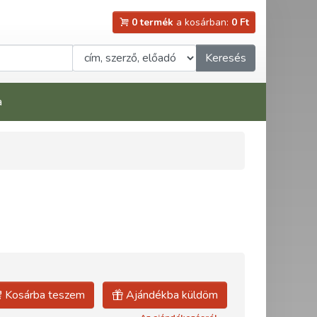
0 termék
a kosárban:
0 Ft
Keresés
a
Kosárba teszem
Ajándékba küldöm