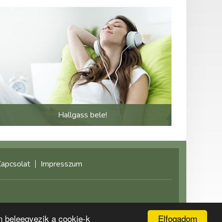
Hallgass bele!
apcsolat
Impresszum
©2021 multimediaplaza.com
Elfogadom
n beleegyezik a cookie-k