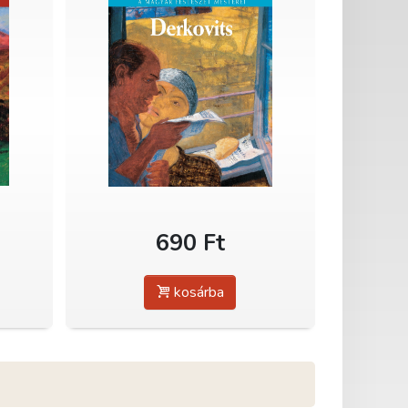
690 Ft
kosárba