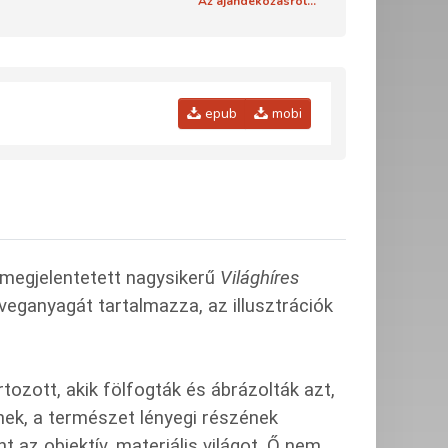
Az ajándékozásról...
epub
mobi
 megjelentetett nagysikerű
Világhíres
ganyagát tartalmazza, az illusztrációk
ozott, akik fölfogták és ábrázolták azt,
ek, a természet lényegi részének
 az objektív, materiális világot. Ő nem