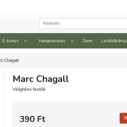
E-könyv
Hangoskönyv
Zene
Letöltőkárty
c Chagall
Marc Chagall
Világhíres festők
390 Ft