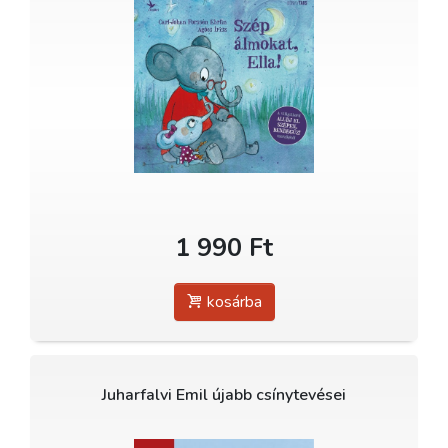
1 990 Ft
kosárba
Juharfalvi Emil újabb csínytevései