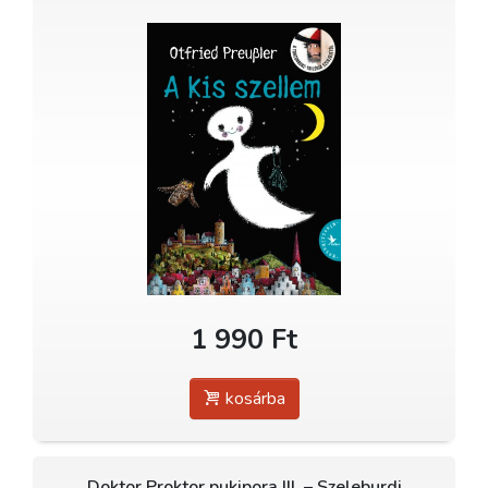
1 990 Ft
kosárba
Doktor Proktor pukipora III. – Szeleburdi