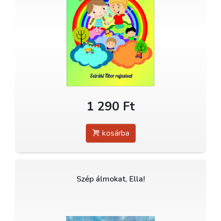
1 290 Ft
kosárba
Szép álmokat, Ella!