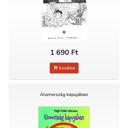
1 690 Ft
kosárba
Álomország kapujában