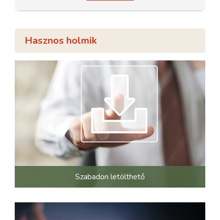
Hasznos holmik
Szabadon letölthető