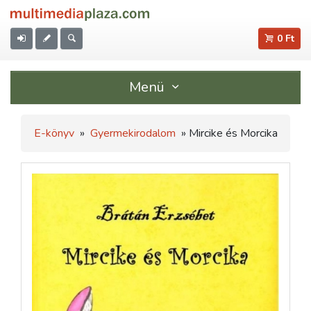
0 Ft
Menü
E-könyv
»
Gyermekirodalom
» Mircike és Morcika