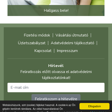
Hallgass bele!
Fizetési módok
Vásárlási útmutató
Üzletszabályzat
Adatvédelmi tájékoztató
Kapcsolat
Impresszum
Hírlevél
Feliratkozás előtt olvassa el adatvédelmi
tájékoztatónkat!
Feliratkozom a hírlevélre
Webáruházunk, süti (cookie) fájlokat használ. A cookie-k az Ön
Elfogadom
gépén kerülnek tárolásra. Az oldal használatával Ön
©2021 multimediaplaza.com