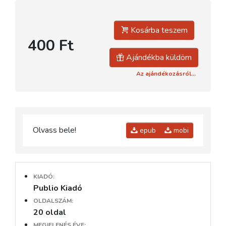
Kosárba teszem
400 Ft
Ajándékba küldöm
Az ajándékozásról...
Olvass bele!
epub
mobi
KIADÓ:
Publio Kiadó
OLDALSZÁM:
20 oldal
MEGJELENÉS ÉVE: