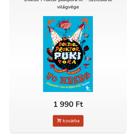
világvége
1 990 Ft
kosárba