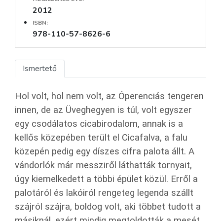
2012
ISBN:
978-110-57-8626-6
Ismertető
Hol volt, hol nem volt, az Óperenciás tengeren
innen, de az Üveghegyen is túl, volt egyszer
egy csodálatos cicabirodalom, annak is a
kellős közepében terült el Cicafalva, a falu
közepén pedig egy díszes cifra palota állt. A
vándorlók már messziről láthatták tornyait,
úgy kiemelkedett a többi épület közül. Erről a
palotáról és lakóiról rengeteg legenda szállt
szájról szájra, boldog volt, aki többet tudott a
másiknál, ezért mindig megtoldották a mesét,