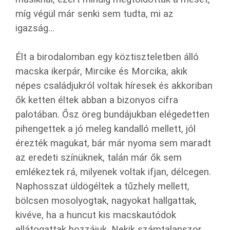
míg végül már senki sem tudta, mi az
igazság…
Élt a birodalomban egy köztiszteletben álló
macska ikerpár, Mircike és Morcika, akik
népes családjukról voltak híresek és akkoriban
ők ketten éltek abban a bizonyos cifra
palotában. Ősz öreg bundájukban elégedetten
pihengettek a jó meleg kandalló mellett, jól
érezték magukat, bár már nyoma sem maradt
az eredeti színüknek, talán már ők sem
emlékeztek rá, milyenek voltak ifjan, délcegen.
Naphosszat üldögéltek a tűzhely mellett,
bölcsen mosolyogtak, nagyokat hallgattak,
kivéve, ha a huncut kis macskautódok
ellátogattak hozzájuk. Nekik számtalanszor