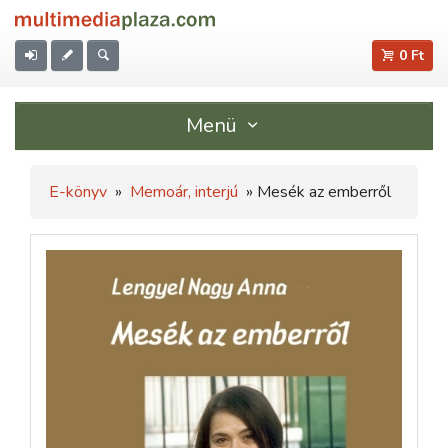
0 Ft
Menü
E-könyv
»
Memoár, interjú
» Mesék az emberről