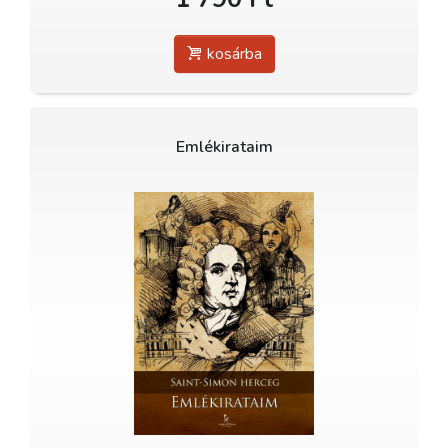
kosárba
Emlékirataim