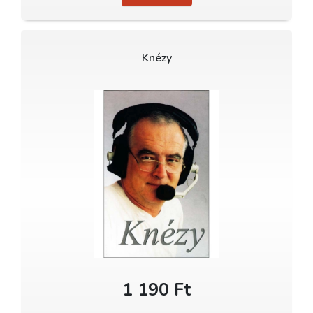
Knézy
1 190 Ft