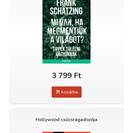
3 799 Ft
kosárba
Hollywood csúcsragadozója