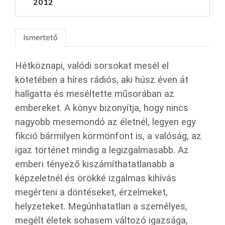
2012
Ismertető
Hétköznapi, valódi sorsokat mesél el
kötetében a híres rádiós, aki húsz éven át
hallgatta és meséltette műsorában az
embereket. A könyv bizonyítja, hogy nincs
nagyobb mesemondó az életnél, legyen egy
fikció bármilyen körmönfont is, a valóság, az
igaz történet mindig a legizgalmasabb. Az
emberi tényező kiszámíthatatlanabb a
képzeletnél és örökké izgalmas kihívás
megérteni a döntéseket, érzelmeket,
helyzeteket. Megúnhatatlan a személyes,
megélt életek sohasem változó igazsága,