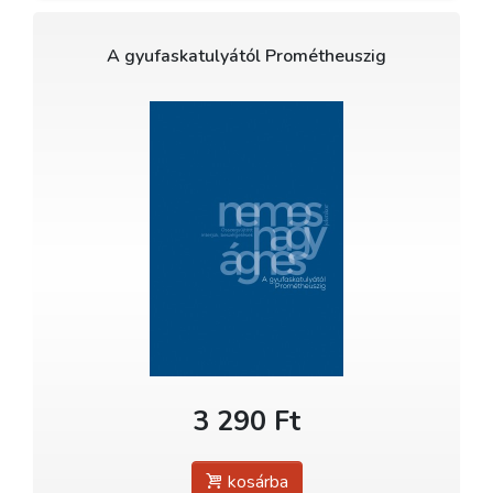
A gyufaskatulyától Prométheuszig
3 290 Ft
kosárba