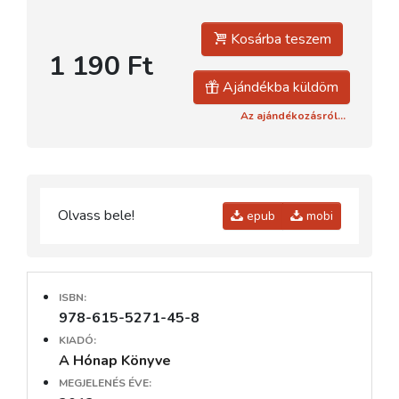
Kosárba teszem
1 190 Ft
Ajándékba küldöm
Az ajándékozásról...
Olvass bele!
epub
mobi
ISBN:
978-615-5271-45-8
KIADÓ:
A Hónap Könyve
MEGJELENÉS ÉVE: