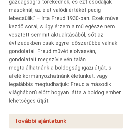
gazdagságra törekednek, és ezt csodálják
másoknál, az élet valódi értékét pedig
lebecsülik.” – írta Freud 1930-ban. Ezek műve
kezdő sorai, s úgy érzem a mű egésze nem
vesztett semmit aktualitásából, sőt az
évtizedekben csak egyre időszerűbbé válnak
gondolatai. Freud művét elolvasván,
gondolatait megszívlelvén talán
megtalálhatnánk a boldogság igazi útját, s
afelé kormányozhatnánk életünket, vagy
legalábbis megtudhatjuk: Freud a második
világháború előtt hogyan látta a boldog ember
lehetséges útját.
További ajánlatunk