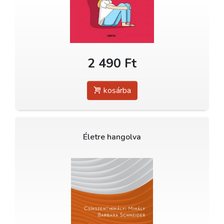
2 490 Ft
kosárba
Életre hangolva