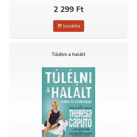
2 299 Ft
kosárba
Túlélni a halált