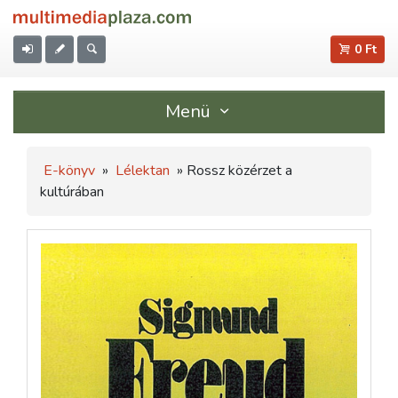
0 Ft
Menü
E-könyv
»
Lélektan
» Rossz közérzet a
kultúrában