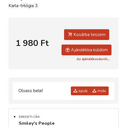
Karla-trilógia 3.
Kosárba teszem
1 980 Ft
Ajándékba küldöm
Az ajándékozásról...
Olvass bele!
epub
mobi
EREDETI CÍM:
Smiley's People