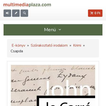
0 Ft
Menü
E-könyv
»
Szórakoztató irodalom
»
Krimi
»
Csapda