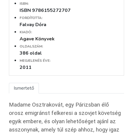
ISBN:
ISBN 9786155272707
FORDÍTOTTA:
Falvay Dóra
KIADÓ:
Agave Könyvek
OLDALSZÁM:
386 oldal
MEGJELENÉS ÉVE:
2011
Ismertető
Madame Osztrakovát, egy Párizsban élő
orosz emigránst felkeresi a szovjet követség
egyik embere, és olyan lehetőséget ajánl az
asszonynak, amely túl szép ahhoz, hogy igaz