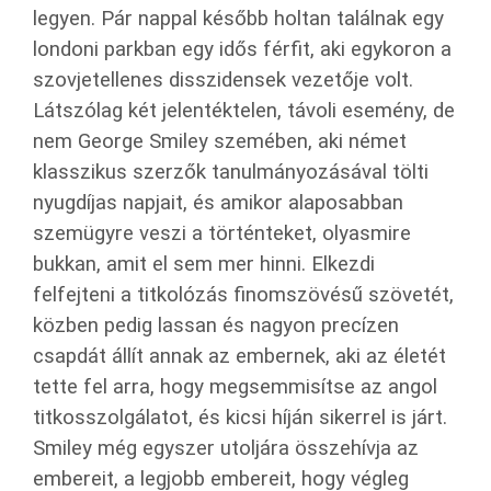
legyen. Pár nappal később holtan találnak egy
londoni parkban egy idős férfit, aki egykoron a
szovjetellenes disszidensek vezetője volt.
Látszólag két jelentéktelen, távoli esemény, de
nem George Smiley szemében, aki német
klasszikus szerzők tanulmányozásával tölti
nyugdíjas napjait, és amikor alaposabban
szemügyre veszi a történteket, olyasmire
bukkan, amit el sem mer hinni. Elkezdi
felfejteni a titkolózás finomszövésű szövetét,
közben pedig lassan és nagyon precízen
csapdát állít annak az embernek, aki az életét
tette fel arra, hogy megsemmisítse az angol
titkosszolgálatot, és kicsi híján sikerrel is járt.
Smiley még egyszer utoljára összehívja az
embereit, a legjobb embereit, hogy végleg