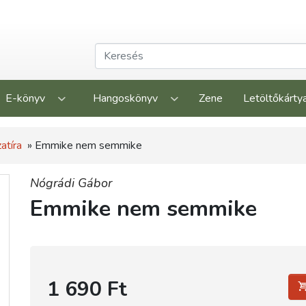
E-könyv
Hangoskönyv
Zene
Letöltőkárty
atíra
» Emmike nem semmike
Nógrádi Gábor
Emmike nem semmike
1 690 Ft