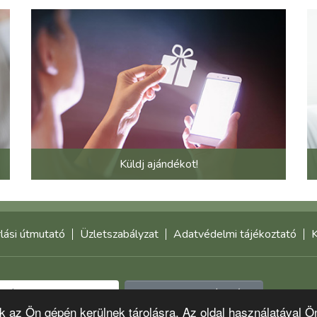
Küldj ajándékot!
lási útmutató
Üzletszabályzat
Adatvédelmi tájékoztató
K
Feliratkozom a hírlevélre
-k az Ön gépén kerülnek tárolásra. Az oldal használatával Ö