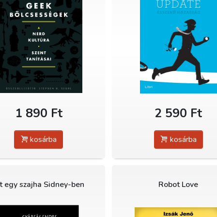
1 890 Ft
2 590 Ft
kosárba
kosárba
lt egy szajha Sidney-ben
Robot Love