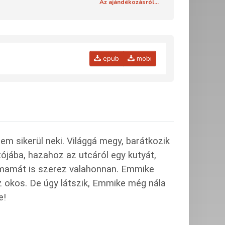
Az ajándékozásról...
epub
mobi
em sikerül neki. Világgá megy, barátkozik
ójába, hazahoz az utcáról egy kutyát,
ymamát is szerez valahonnan. Emmike
az okos. De úgy látszik, Emmike még nála
e!