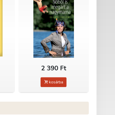
2 390 Ft
kosárba