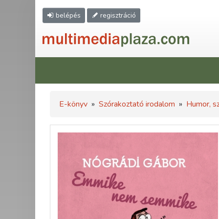
belépés
regisztráció
E-könyv
»
Szórakoztató irodalom
»
Humor, sz