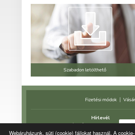
Szabadon letölthető
Fizetési módok
Vásár
Hírlevél
Feliratkozás előtt olvassa el
adatvédelmi tájékoztatónkat!
Webáruházunk, süti (cookie) fájlokat használ. A cookie