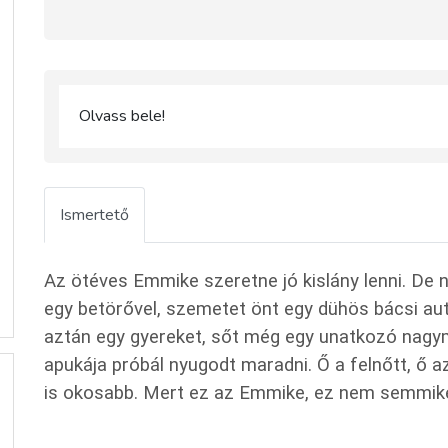
Olvass bele!
Ismertető
Az ötéves Emmike szeretne jó kislány lenni. De n
egy betörővel, szemetet önt egy dühös bácsi aut
aztán egy gyereket, sőt még egy unatkozó nag
apukája próbál nyugodt maradni. Ő a felnőtt, ő 
is okosabb. Mert ez az Emmike, ez nem semmik