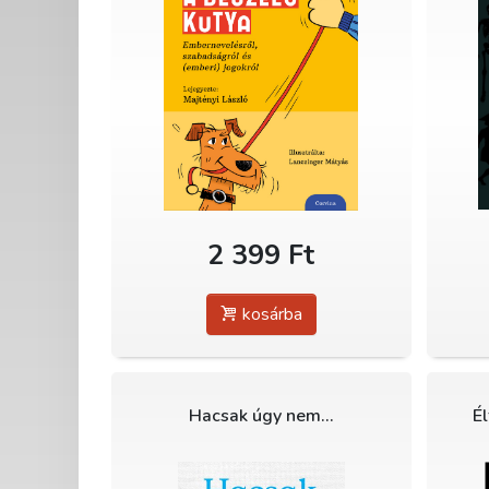
2 399 Ft
kosárba
Hacsak úgy nem…
É