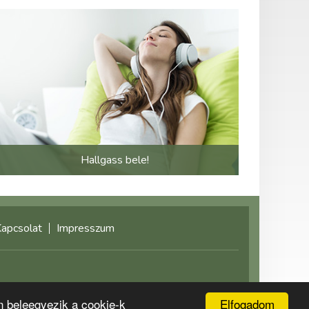
Hallgass bele!
apcsolat
Impresszum
©2021 multimediaplaza.com
Elfogadom
n beleegyezik a cookie-k