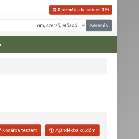
0 termék
a kosárban:
0 Ft
Keresés
a
Kosárba teszem
Ajándékba küldöm