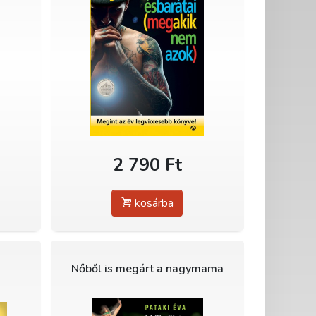
2 790 Ft
kosárba
Nőből is megárt a nagymama