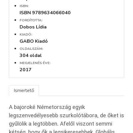
ISBN:
ISBN 9789634066040
FORDÍTOTTA:
Dobos Lídia
KIADÓ:
GABO Kiadó
OLDALSZÁM:
304 oldal
MEGJELENÉS ÉVE:
2017
Ismertető
A bajoroké Németország egyik
legszenvedélyesebb szurkolótábora, de őket is
gyűlölik a legtöbben. Afelől viszont semmi
kétség, hogy ők a legsikeresebbek. Globális