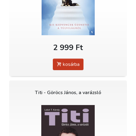
2 999 Ft
kosárba
Titi - Göröcs János, a varázsló