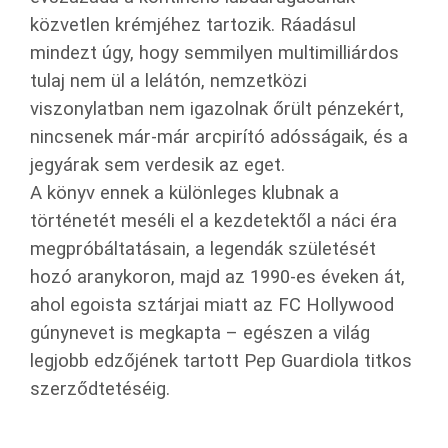
közvetlen krémjéhez tartozik. Ráadásul
mindezt úgy, hogy semmilyen multimilliárdos
tulaj nem ül a lelátón, nemzetközi
viszonylatban nem igazolnak őrült pénzekért,
nincsenek már-már arcpirító adósságaik, és a
jegyárak sem verdesik az eget.
A könyv ennek a különleges klubnak a
történetét meséli el a kezdetektől a náci éra
megpróbáltatásain, a legendák születését
hozó aranykoron, majd az 1990-es éveken át,
ahol egoista sztárjai miatt az FC Hollywood
gúnynevet is megkapta – egészen a világ
legjobb edzőjének tartott Pep Guardiola titkos
szerződtetéséig.