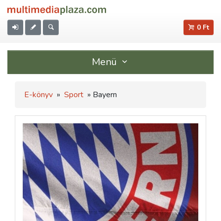
0 Ft
Menü
E-könyv
»
Sport
» Bayern