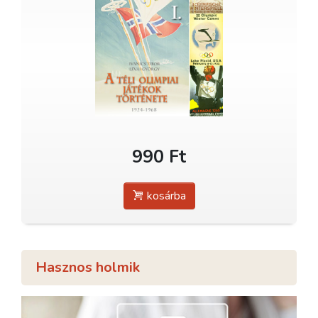
990 Ft
kosárba
Hasznos holmik