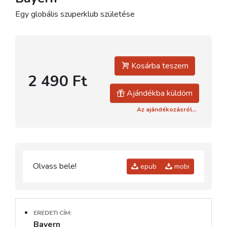
Egy globális szuperklub születése
Kosárba teszem
2 490 Ft
Ajándékba küldöm
Az ajándékozásról...
Olvass bele!
epub
mobi
EREDETI CÍM:
Bayern