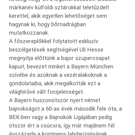
márkanév külföldi sztárokkal teletűzdelt
kerettel, akik egyetlen lehetőséget sem
hagynak ki, hogy bőrnadrágban
mutatkozzanak.
A főszereplőkkel folytatott exkluzív
beszélgetések segítségével Uli Hesse
megnyitja előttünk a bajor szupercsapat
kapuit, bevezet minket a Bayern München
szívébe és azoknak a vezéralakoknak a
gondolataiba, akik megalkották ezt a
világhírűvé vált focijelenséget.
A Bayern huszonötször nyert német
bajnokságot a 60-as évek második fele óta, a
BEK-ben vagy a Bajnokok Ligájában pedig
ötször ért a csúcsra, így már majdnem fél
évszázada a kontinens labdarúgásának