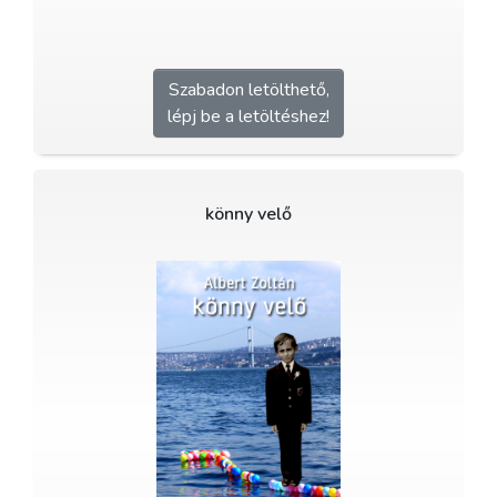
Szabadon letölthető,
lépj be a letöltéshez!
könny velő