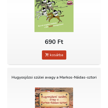
690 Ft
kosárba
Hugyosjózsi szülei avagy a Markos-Nádas-sztori