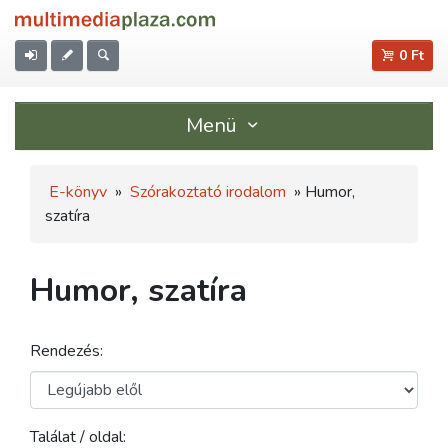
0 Ft
Menü
E-könyv
»
Szórakoztató irodalom
» Humor,
szatíra
Humor, szatíra
Rendezés:
Találat / oldal: