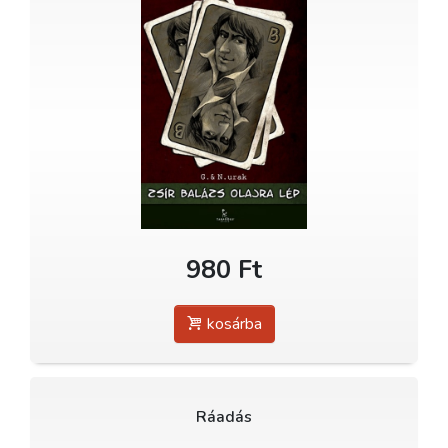
980 Ft
kosárba
Ráadás