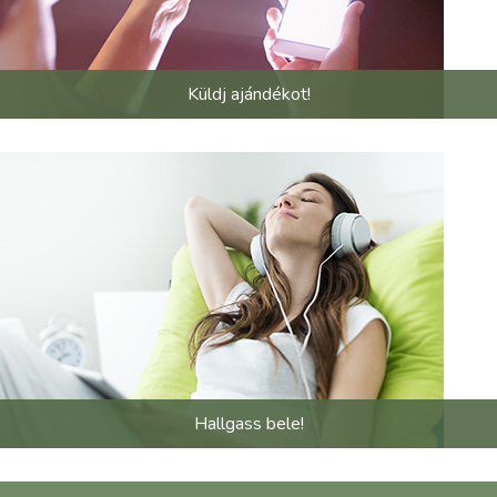
Küldj ajándékot!
Hallgass bele!