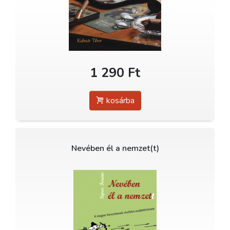
1 290 Ft
kosárba
Nevében él a nemzet(t)