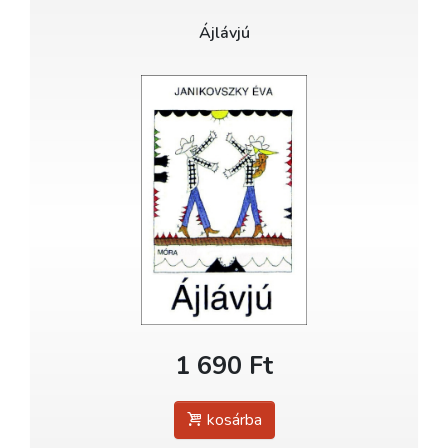
Ájlávjú
1 690 Ft
kosárba