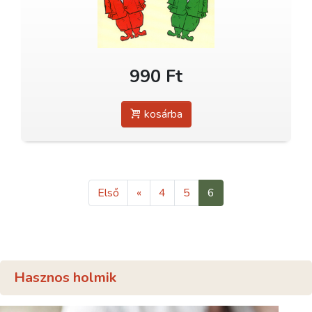
990 Ft
kosárba
Első
«
4
5
6
Hasznos holmik