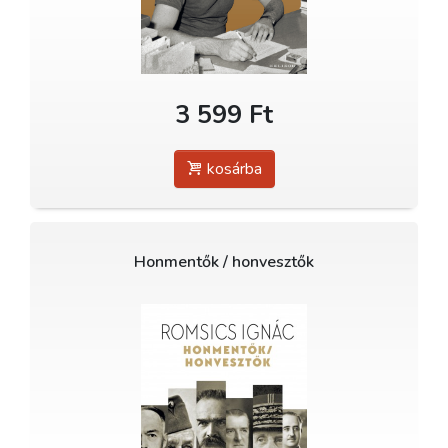
3 599 Ft
kosárba
Honmentők / honvesztők