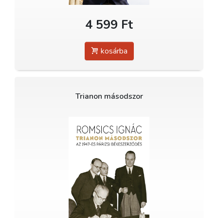
4 599 Ft
kosárba
Trianon másodszor