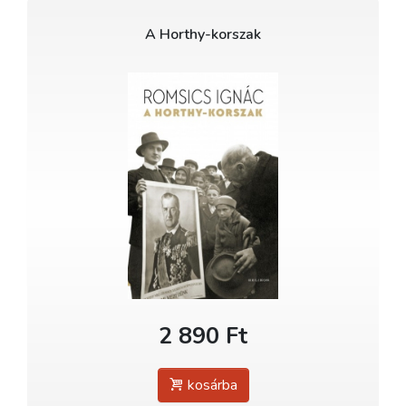
A Horthy-korszak
2 890 Ft
kosárba