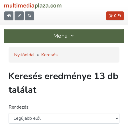
0 Ft
Menü
Nyitóoldal
»
Keresés
Keresés eredménye 13 db
találat
Rendezés: