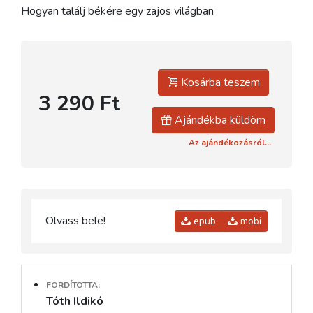
Hogyan találj békére egy zajos világban
Kosárba teszem
3 290 Ft
Ajándékba küldöm
Az ajándékozásról...
Olvass bele!
epub
mobi
FORDÍTOTTA:
Tóth Ildikó