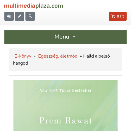
0 Ft
Menü
E-könyv
»
Egészség, életmód
» Halld a belső
hangod