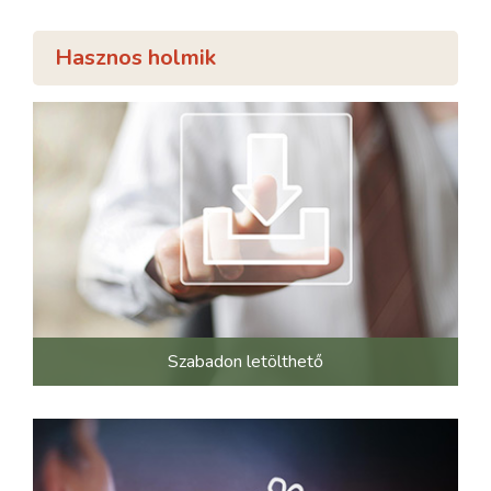
Hasznos holmik
Szabadon letölthető