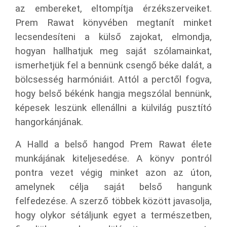
az embereket, eltompítja érzékszerveiket.
Prem Rawat könyvében megtanít minket
lecsendesíteni a külső zajokat, elmondja,
hogyan hallhatjuk meg saját szólamainkat,
ismerhetjük fel a bennünk csengő béke dalát, a
bölcsesség harmóniáit. Attól a perctől fogva,
hogy belső békénk hangja megszólal bennünk,
képesek leszünk ellenállni a külvilág pusztító
hangorkánjának.
A Halld a belső hangod Prem Rawat élete
munkájának kiteljesedése. A könyv pontról
pontra vezet végig minket azon az úton,
amelynek célja saját belső hangunk
felfedezése. A szerző többek között javasolja,
hogy olykor sétáljunk egyet a természetben,