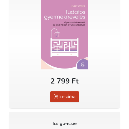
2 799 Ft
kosárba
Icsigo-icsie