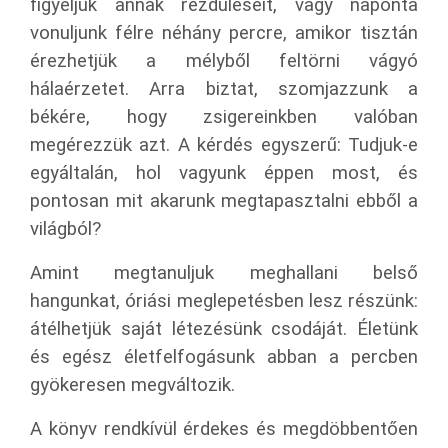
figyeljük annak rezdüléseit, vagy naponta
vonuljunk félre néhány percre, amikor tisztán
érezhetjük a mélyből feltörni vágyó
hálaérzetet. Arra biztat, szomjazzunk a
békére, hogy zsigereinkben valóban
megérezzük azt. A kérdés egyszerű: Tudjuk-e
egyáltalán, hol vagyunk éppen most, és
pontosan mit akarunk megtapasztalni ebből a
világból?
Amint megtanuljuk meghallani belső
hangunkat, óriási meglepetésben lesz részünk:
átélhetjük saját létezésünk csodáját. Életünk
és egész életfelfogásunk abban a percben
gyökeresen megváltozik.
A könyv rendkívül érdekes és megdöbbentően