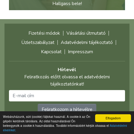
Hallgass bele!
Fizetési módok
Vásárlási útmutató
Üzletszabályzat
Adatvédelmi tájékoztató
Kapcsolat
Impresszum
Hírlevél
Feliratkozás előtt olvassa el adatvédelmi
tájékoztatónkat!
Feliratkozom a hírlevélre
Webáruházunk, süti (cookie) fájlokat használ. A cookie-k az Ön
Elfogadom
gépén kerülnek tárolásra. Az oldal használatával Ön
©2021 multimediaplaza.com
beleegyezik a cookie-k használatába. További információért kérjük olvassa el
Adatvédelmi
elveinket.