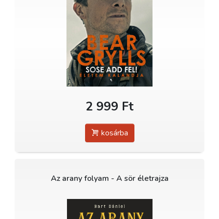
2 999 Ft
kosárba
Az arany folyam - A sör életrajza