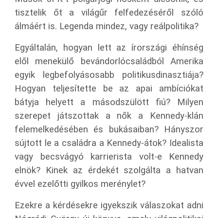
tisztelik őt a világűr felfedezéséről szóló
álmáért is. Legenda mindez, vagy reálpolitika?
Egyáltalán, hogyan lett az írországi éhínség
elől menekülő bevándorlócsaládból Amerika
egyik legbefolyásosabb politikusdinasztiája?
Hogyan teljesítette be az apai ambíciókat
bátyja helyett a másodszülött fiú? Milyen
szerepet játszottak a nők a Kennedy-klán
felemelkedésében és bukásaiban? Hányszor
sújtott le a családra a Kennedy-átok? Idealista
vagy becsvágyó karrierista volt-e Kennedy
elnök? Kinek az érdekét szolgálta a hatvan
évvel ezelőtti gyilkos merénylet?
Ezekre a kérdésekre igyekszik válaszokat adni