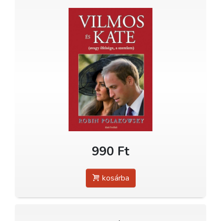
990 Ft
kosárba