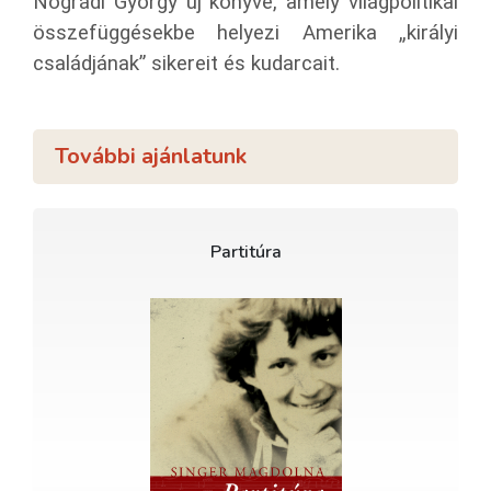
Nógrádi György új könyve, amely világpolitikai
összefüggésekbe helyezi Amerika „királyi
családjának” sikereit és kudarcait.
További ajánlatunk
Partitúra