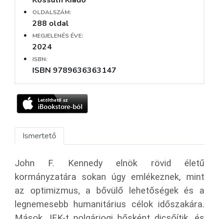
Kossuth Kiadó
OLDALSZÁM:
288 oldal
MEGJELENÉS ÉVE:
2024
ISBN:
ISBN 9789636363147
Ismertető
John F. Kennedy elnök rövid életű
kormányzatára sokan úgy emlékeznek, mint
az optimizmus, a bővülő lehetőségek és a
legnemesebb humanitárius célok időszakára.
Mások JFK-t polgárjogi hősként dicsőítik, és