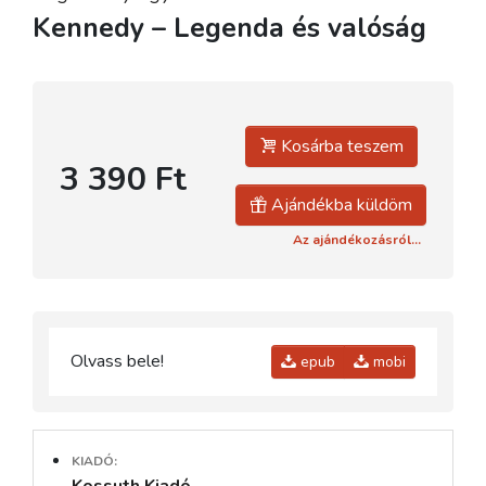
Kennedy – Legenda és valóság
Kosárba teszem
3 390 Ft
Ajándékba küldöm
Az ajándékozásról...
Olvass bele!
epub
mobi
KIADÓ: