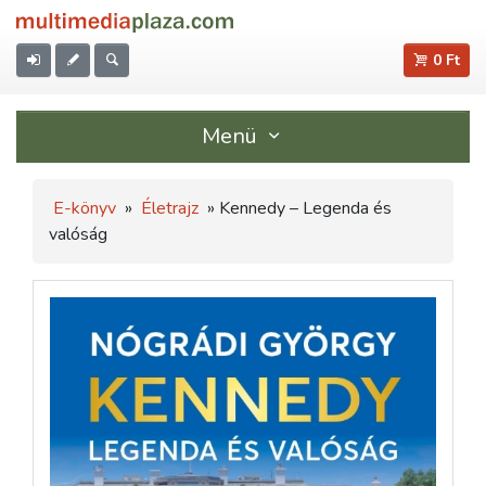
0 Ft
Menü
E-könyv
»
Életrajz
» Kennedy – Legenda és
valóság