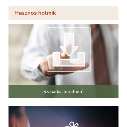
Hasznos holmik
Szabadon letölthető