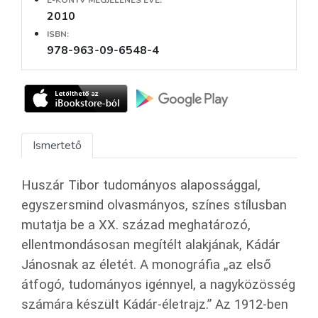
E-KÖNYV MEGJELENÉS ÉVE:
2010
ISBN:
978-963-09-6548-4
Ismertető
Huszár Tibor tudományos alapossággal,
egyszersmind olvasmányos, színes stílusban
mutatja be a XX. század meghatározó,
ellentmondásosan megítélt alakjának, Kádár
Jánosnak az életét. A monográfia „az első
átfogó, tudományos igénnyel, a nagyközösség
számára készült Kádár-életrajz.” Az 1912-ben