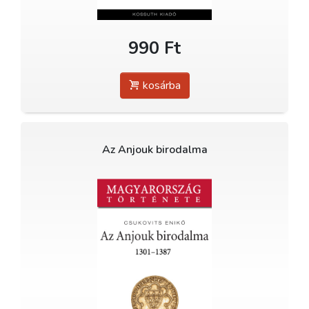
990 Ft
kosárba
Az Anjouk birodalma