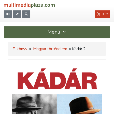
0 Ft
Menü
E-könyv
»
Magyar történelem
» Kádár 2.