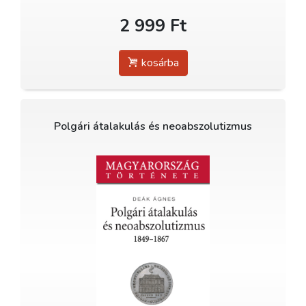
2 999 Ft
kosárba
Polgári átalakulás és neoabszolutizmus