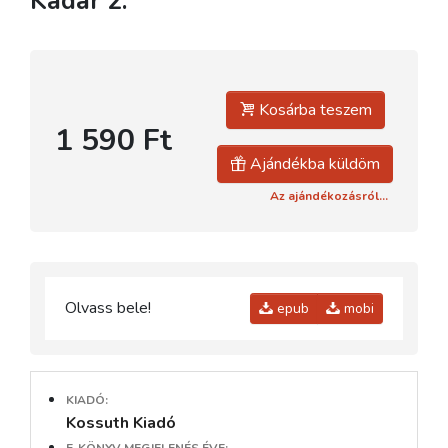
Kádár 2.
Kosárba teszem
1 590 Ft
Ajándékba küldöm
Az ajándékozásról...
Olvass bele!
epub
mobi
KIADÓ:
Kossuth Kiadó