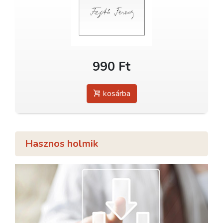
990 Ft
kosárba
Hasznos holmik