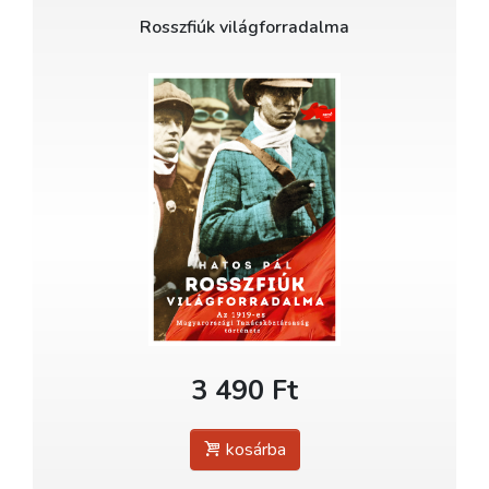
Rosszfiúk világforradalma
3 490 Ft
kosárba