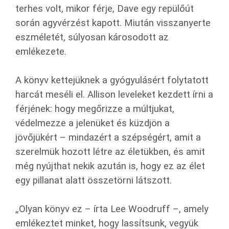
terhes volt, mikor férje, Dave egy repülőút
során agyvérzést kapott. Miután visszanyerte
eszméletét, súlyosan károsodott az
emlékezete.
A könyv kettejüknek a gyógyulásért folytatott
harcát meséli el. Allison leveleket kezdett írni a
férjének: hogy megőrizze a múltjukat,
védelmezze a jelenüket és küzdjön a
jövőjükért – mindazért a szépségért, amit a
szerelmük hozott létre az életükben, és amit
még nyújthat nekik azután is, hogy ez az élet
egy pillanat alatt összetörni látszott.
„Olyan könyv ez – írta Lee Woodruff –, amely
emlékeztet minket, hogy lassítsunk, vegyük