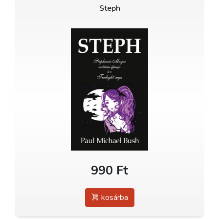
Steph
990 Ft
kosárba