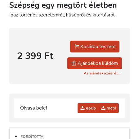
Szépség egy megtört életben
Igaz történet szerelemről, hűségről és kitartásról
Kosárba teszem
2 399 Ft
Ajándékba küldöm
Az ajándékozásról...
Olvass bele!
epub
mobi
FORDÍTOTTA: