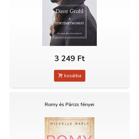
3 249 Ft
kosárba
Romy és Párizs fényei