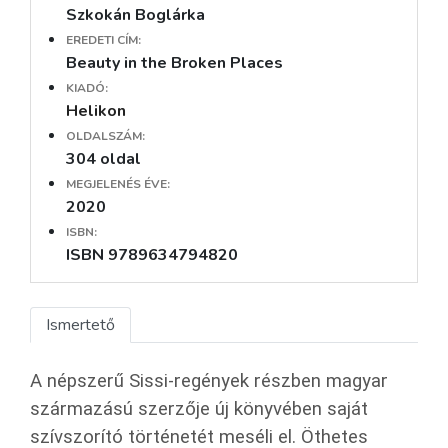
Szkokán Boglárka
EREDETI CÍM:
Beauty in the Broken Places
KIADÓ:
Helikon
OLDALSZÁM:
304 oldal
MEGJELENÉS ÉVE:
2020
ISBN:
ISBN 9789634794820
Ismertető
A népszerű Sissi-regények részben magyar
származású szerzője új könyvében saját
szívszorító történetét meséli el. Öthetes