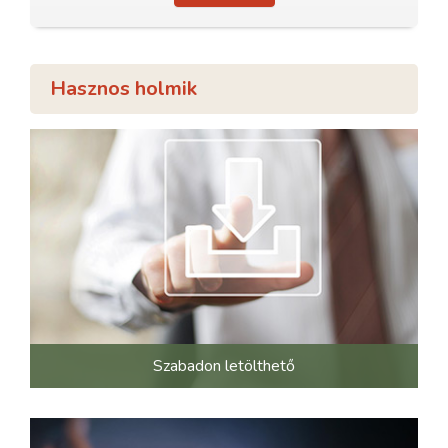
Hasznos holmik
Szabadon letölthető