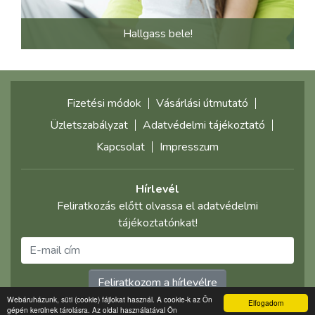
Hallgass bele!
Fizetési módok
Vásárlási útmutató
Üzletszabályzat
Adatvédelmi tájékoztató
Kapcsolat
Impresszum
Hírlevél
Feliratkozás előtt olvassa el adatvédelmi
tájékoztatónkat!
Feliratkozom a hírlevélre
Webáruházunk, süti (cookie) fájlokat használ. A cookie-k az Ön
Elfogadom
gépén kerülnek tárolásra. Az oldal használatával Ön
©2021 multimediaplaza.com