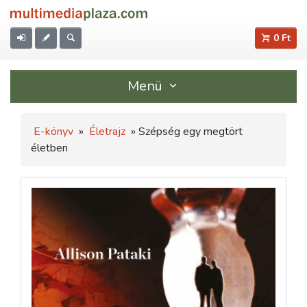
0 Ft
Menü
E-könyv
»
Életrajz
» Szépség egy megtört
életben