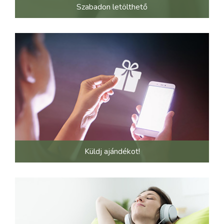
Szabadon letölthető
Küldj ajándékot!