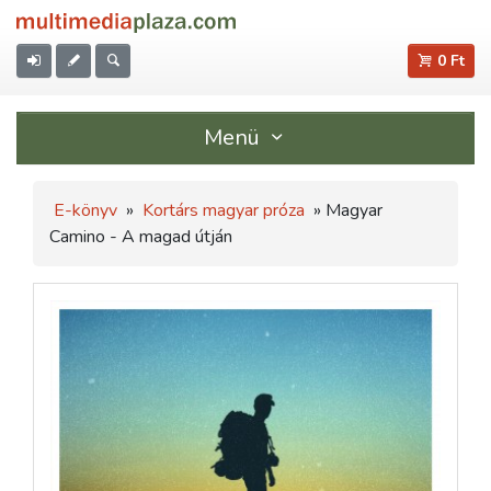
0 Ft
Menü
E-könyv
»
Kortárs magyar próza
» Magyar
Camino - A magad útján