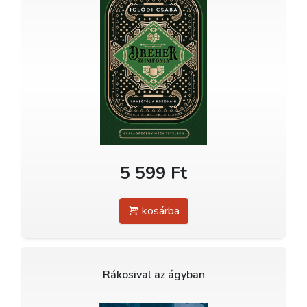
5 599 Ft
kosárba
Rákosival az ágyban