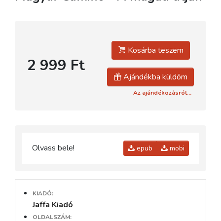
Kosárba teszem
2 999 Ft
Ajándékba küldöm
Az ajándékozásról...
Olvass bele!
epub
mobi
KIADÓ:
Jaffa Kiadó
OLDALSZÁM: