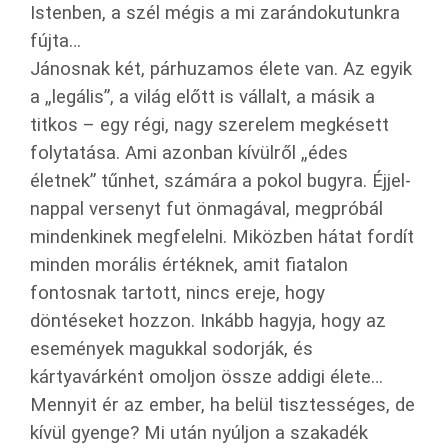
Istenben, a szél mégis a mi zarándokutunkra
fújta…
Jánosnak két, párhuzamos élete van. Az egyik
a „legális”, a világ előtt is vállalt, a másik a
titkos – egy régi, nagy szerelem megkésett
folytatása. Ami azonban kívülről „édes
életnek” tűnhet, számára a pokol bugyra. Éjjel-
nappal versenyt fut önmagával, megpróbál
mindenkinek megfelelni. Miközben hátat fordít
minden morális értéknek, amit fiatalon
fontosnak tartott, nincs ereje, hogy
döntéseket hozzon. Inkább hagyja, hogy az
események magukkal sodorják, és
kártyavárként omoljon össze addigi élete…
Mennyit ér az ember, ha belül tisztességes, de
kívül gyenge? Mi után nyúljon a szakadék